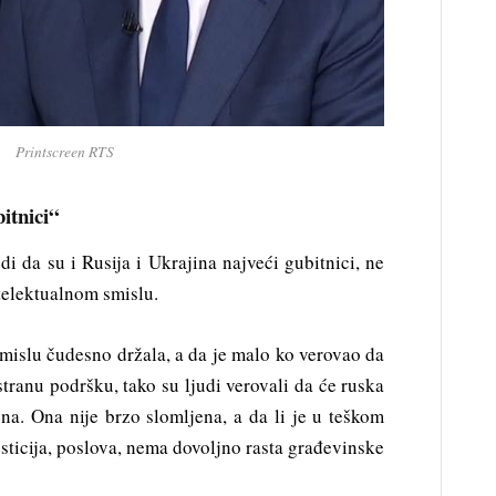
Printscreen RTS
itnici“
di da su i Rusija i Ukrajina najveći gubitnici, ne
telektualnom smislu.
mislu čudesno držala, a da je malo ko verovao da
tranu podršku, tako su ljudi verovali da će ruska
a. Ona nije brzo slomljena, a da li je u teškom
esticija, poslova, nema dovoljno rasta građevinske