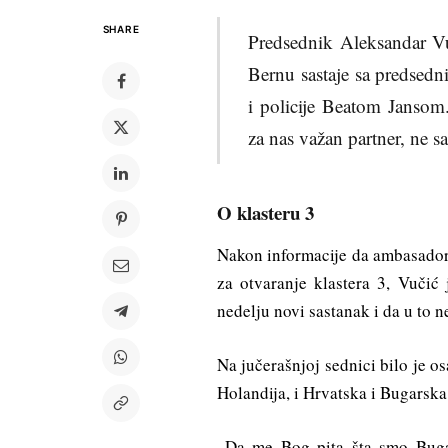
SHARE
Predsednik Aleksandar Vu
Bernu sastaje sa predse
i policije Beatom Jansom
za nas važan partner, ne 
O klasteru 3
Nakon informacije da ambasadori
za otvaranje klastera 3, Vuči
nedelju novi sastanak i da u to 
Na jučerašnjoj sednici bilo je os
Holandija, i Hrvatska i Bugarska
„Da me Bog pita šta smo Buga