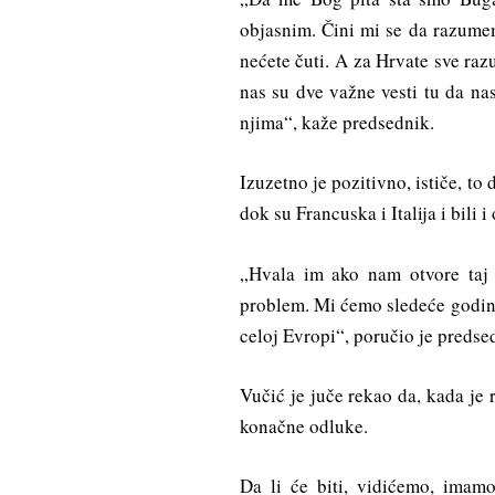
objasnim. Čini mi se da razumem
nećete čuti. A za Hrvate sve ra
nas su dve važne vesti tu da n
njima“, kaže predsednik.
Izuzetno je pozitivno, ističe, to
dok su Francuska i Italija i bili i 
„Hvala im ako nam otvore taj 
problem. Mi ćemo sledeće godin
celoj Evropi“, poručio je predse
Vučić je juče rekao da, kada je
konačne odluke.
Da li će biti, vidićemo, imam