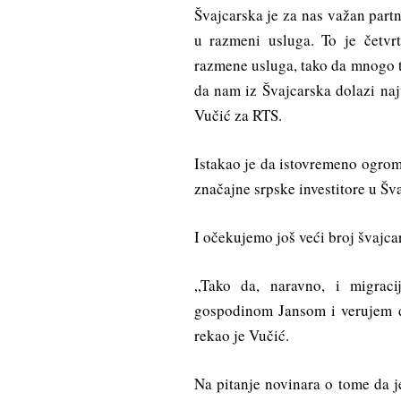
Švajcarska je za nas važan part
u razmeni usluga. To je četv
razmene usluga, tako da mnogo t
da nam iz Švajcarska dolazi naj
Vučić za RTS.
Istakao je da istovremeno ogrom
značajne srpske investitore u Šv
I očekujemo još veći broj švajcar
„Tako da, naravno, i migrac
gospodinom Jansom i verujem d
rekao je Vučić.
Na pitanje novinara o tome da j