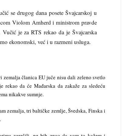
čić se drugog dana posete Švajcarskoj u
dnicom Violom Amherd i ministrom pravde
. Vučić je za RTS rekao da je Švajcarska
samo ekonomski, već i u razmeni usluga.
 zemalja članica EU juče nisu dali zeleno svetlo
ć je rekao da će Mađarska da zakaže za sledeću
nema nikakve sumnje.
am zemalja, tri baltičke zemlje, Švedska, Finska i
.
rima zgrešili, ne bih znao da vam to kažem i