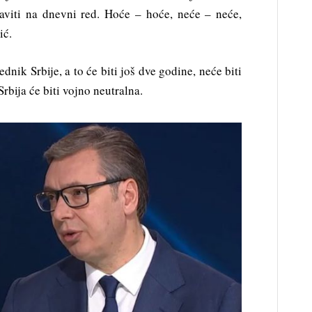
taviti na dnevni red. Hoće – hoće, neće – neće,
ić.
ednik Srbije, a to će biti još dve godine, neće biti
rbija će biti vojno neutralna.