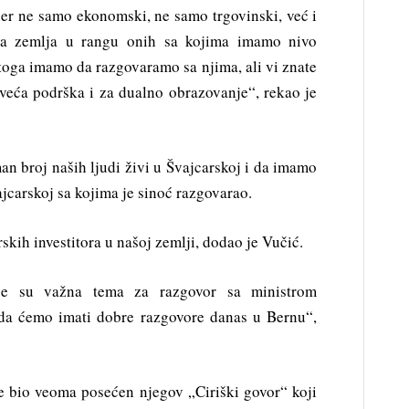
ner ne samo ekonomski, ne samo trgovinski, već i
rta zemlja u rangu onih sa kojima imamo nivo
oga imamo da razgovaramo sa njima, ali vi znate
veća podrška i za dualno obrazovanje“, rekao je
an broj naših ljudi živi u Švajcarskoj i da imamo
ajcarskoj sa kojima je sinoć razgovarao.
skih investitora u našoj zemlji, dodao je Vučić.
ije su važna tema za razgovor sa ministrom
a ćemo imati dobre razgovore danas u Bernu“,
e bio veoma posećen njegov „Ciriški govor“ koji