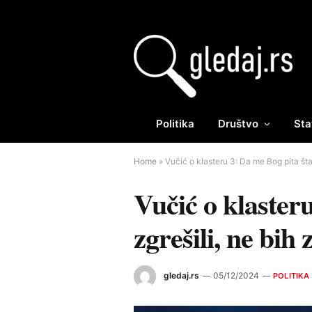
Politika
Društvo
Sta
Home
»
Vučić o klasteru 3: Da me Bog pita št
Vučić o klaster
zgrešili, ne bih
gledaj.rs
05/12/2024
POLITIKA