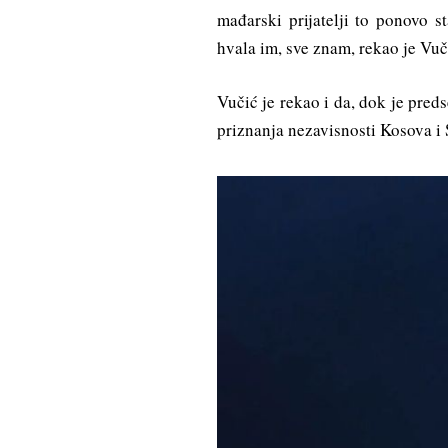
mađarski prijatelji to ponovo s
hvala im, sve znam, rekao je Vuč
Vučić je rekao i da, dok je preds
priznanja nezavisnosti Kosova i S