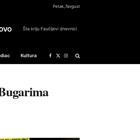
Petak,7avgust
OVO
Šta kriju Faučijevi dnevnici
diac
Kultura
Facebook
X
Instagram
(Twitter)
o Bugarima