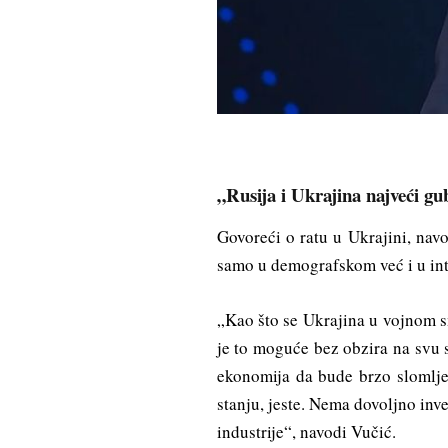
„Rusija i Ukrajina najveći gub
Govoreći o ratu u Ukrajini, navo
samo u demografskom već i u in
„Kao što se Ukrajina u vojnom s
je to moguće bez obzira na svu s
ekonomija da bude brzo slomljen
stanju, jeste. Nema dovoljno inv
industrije“, navodi Vučić.