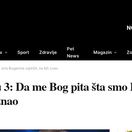
N
Pet
v
Sport
Zdravlje
Magazin
Zo
News
a smo Bugarima zgrešili, ne bih znao
u 3: Da me Bog pita šta sm
 znao