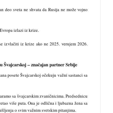
dan deo sveta ne shvata da Rusija ne može vojno
Evropa izlazi iz krize.
 izvlačiti iz krize ako ne 2025. verujem 2026.
u Švajcarskoj – značajan partner Srbije
ana posete Švajcarskoj očekuju važni sastanci sa
varamo sa švajcarskim zvaničnicima. Predsednicu
tao više puta. Ona je odlična i ljubazna žena sa
šljenja o svim važnim svetskim pitanjima.