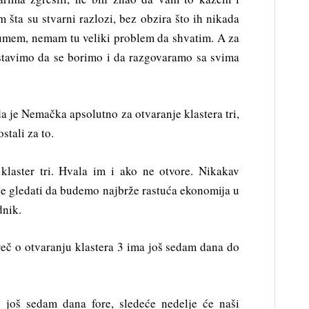
 šta su stvarni razlozi, bez obzira što ih nikada
zumem, nemam tu veliki problem da shvatim. A za
astavimo da se borimo i da razgovaramo sa svima
 da je Nemačka apsolutno za otvaranje klastera tri,
ostali za to.
klaster tri. Hvala im i ako ne otvore. Nikakav
e gledati da budemo najbrže rastuća ekonomija u
dnik.
 reč o otvaranju klastera 3 ima još sedam dana do
o još sedam dana fore, sledeće nedelje će naši