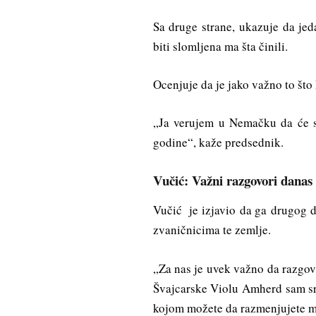
Sa druge strane, ukazuje da je
biti slomljena ma šta činili.
Ocenjuje da je jako važno to što 
„Ja verujem u Nemačku da će se
godine“, kaže predsednik.
Vučić: Važni razgovori danas 
Vučić je izjavio da ga drugog d
zvaničnicima te zemlje.
„Za nas je uvek važno da razgo
Švajcarske Violu Amherd sam sre
kojom možete da razmenjujete mi