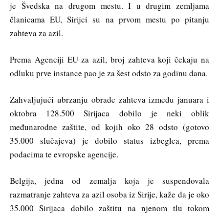
je Švedska na drugom mestu. I u drugim zemljama
članicama EU, Sirijci su na prvom mestu po pitanju
zahteva za azil.
Prema Agenciji EU za azil, broj zahteva koji čekaju na
odluku prve instance pao je za šest odsto za godinu dana.
Zahvaljujući ubrzanju obrade zahteva između januara i
oktobra 128.500 Sirijaca dobilo je neki oblik
međunarodne zaštite, od kojih oko 28 odsto (gotovo
35.000 slučajeva) je dobilo status izbeglca, prema
podacima te evropske agencije.
Belgija, jedna od zemalja koja je suspendovala
razmatranje zahteva za azil osoba iz Sirije, kaže da je oko
35.000 Sirijaca dobilo zaštitu na njenom tlu tokom