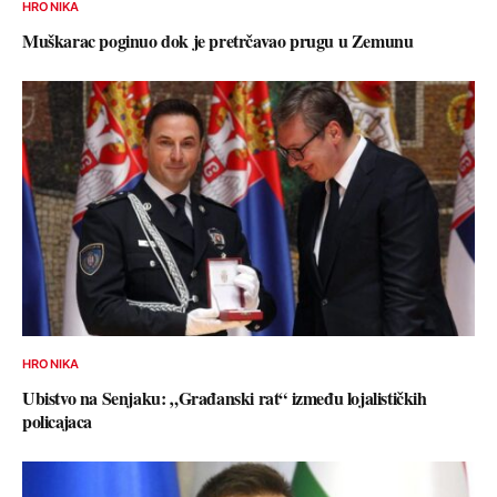
HRONIKA
Muškarac poginuo dok je pretrčavao prugu u Zemunu
HRONIKA
Ubistvo na Senjaku: „Građanski rat“ između lojalističkih
policajaca