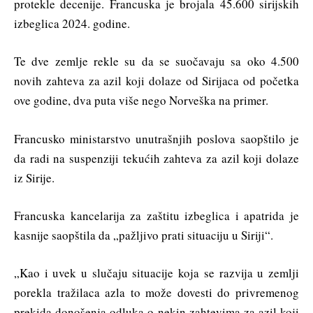
protekle decenije. Francuska je brojala 45.600 sirijskih
izbeglica 2024. godine.
Te dve zemlje rekle su da se suočavaju sa oko 4.500
novih zahteva za azil koji dolaze od Sirijaca od početka
ove godine, dva puta više nego Norveška na primer.
Francusko ministarstvo unutrašnjih poslova saopštilo je
da radi na suspenziji tekućih zahteva za azil koji dolaze
iz Sirije.
Francuska kancelarija za zaštitu izbeglica i apatrida je
kasnije saopštila da „pažljivo prati situaciju u Siriji“.
„Kao i uvek u slučaju situacije koja se razvija u zemlji
porekla tražilaca azla to može dovesti do privremenog
prekida donošenja odluka o nekin zahtevima za azil koji