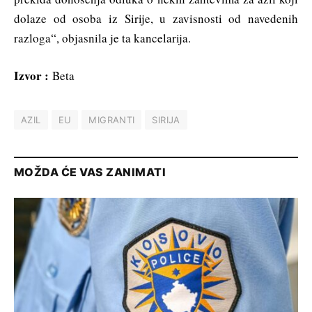
dolaze od osoba iz Sirije, u zavisnosti od navedenih
razloga“, objasnila je ta kancelarija.
Izvor :
Beta
AZIL
EU
MIGRANTI
SIRIJA
MOŽDA ĆE VAS ZANIMATI