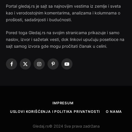
Portal gledaj.rs je sajt sa najnovijim vestima iz zemlje i sveta
kao i verodostojnim komentarima, analizama i kolumnama o
prošlosti, sadašnjosti i budućnosti.
Pored toga Gledaj.rs na svojim stranicama prikazuje i samo
naslov, izvor i sažetak vesti, dok linkovi upućuju posetioce na
sajt samog izvora gde mogu pročitati članak u celini.
Facebook
X
Instagram
Pinterest
YouTube
(Twitter)
IMPRESUM
USLOVI KORIŠĆENJA I POLITIKA PRIVATNOSTI
O NAMA
Gledaj.rs© 2024 Sva prava zadržana