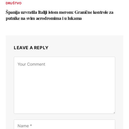
DRUŠTVO
Španija uzvratila Italiji istom merom: Granične kontrole za
putnike na svim aerodromima i u lukama
LEAVE A REPLY