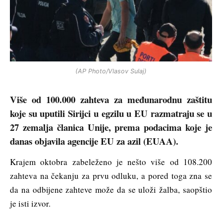
(AP Photo/Vlasov Sulaj)
Više od 100.000 zahteva za međunarodnu zaštitu
koje su uputili Sirijci u egzilu u EU razmatraju se u
27 zemalja članica Unije, prema podacima koje je
danas objavila agencije EU za azil (EUAA).
Krajem oktobra zabeleženo je nešto više od 108.200
zahteva na čekanju za prvu odluku, a pored toga zna se
da na odbijene zahteve može da se uloži žalba, saopštio
je isti izvor.