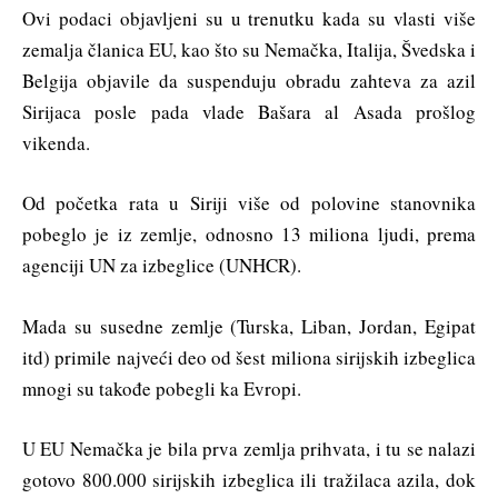
Ovi podaci objavljeni su u trenutku kada su vlasti više
zemalja članica EU, kao što su Nemačka, Italija, Švedska i
Belgija objavile da suspenduju obradu zahteva za azil
Sirijaca posle pada vlade Bašara al Asada prošlog
vikenda.
Od početka rata u Siriji više od polovine stanovnika
pobeglo je iz zemlje, odnosno 13 miliona ljudi, prema
agenciji UN za izbeglice (UNHCR).
Mada su susedne zemlje (Turska, Liban, Jordan, Egipat
itd) primile najveći deo od šest miliona sirijskih izbeglica
mnogi su takođe pobegli ka Evropi.
U EU Nemačka je bila prva zemlja prihvata, i tu se nalazi
gotovo 800.000 sirijskih izbeglica ili tražilaca azila, dok