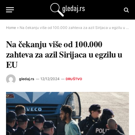
Home
»
Na čekanju više od 100.000 zahteva za azil Sirijaca u egzilu u EU
Na čekanju više od 100.000
zahteva za azil Sirijaca u egzilu u
EU
gledaj.rs
12/12/2024
DRUŠTVO