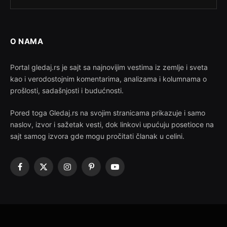
O NAMA
Portal gledaj.rs je sajt sa najnovijim vestima iz zemlje i sveta
kao i verodostojnim komentarima, analizama i kolumnama o
prošlosti, sadašnjosti i budućnosti.
Pored toga Gledaj.rs na svojim stranicama prikazuje i samo
naslov, izvor i sažetak vesti, dok linkovi upućuju posetioce na
sajt samog izvora gde mogu pročitati članak u celini.
Facebook
X
Instagram
Pinterest
YouTube
(Twitter)