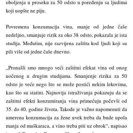
oboljenja u proseku za 50 odsto u poređenju sa ljudima
koji uopšte ne piju.
Povremena konzumacija vina, manje od jedne čaše
nedeljno, smanjuje rizik za oko 38 odsto, pokazala je ista
studija. Međutim, nije razvijena zaštita kod ljudi koji su
pili više od jedne čaše dnevno.
„Pronašli smo mnogo veći zaštitni efekat vina od onog
uočenog u drugim studijama. Smanjenje rizika za 50
odsto je veće nego što se može postići nekim lekovima,
kao što su statini. Najnovija istraživanja pokazuju da se
zaštitni efekti konzumiranja vina primećuju počevši od
35. do 40. godine života. Takođe je važno napomenuti da
umerena konzumacija za žene uvek treba da bude upola
manja od muškaraca, a vino treba piti uz obrok“, napisao