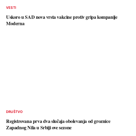
VESTI
Uskoro u SAD nova vrsta vakcine protiv gripa kompanije
Moderna
DRUŠTVO
Registrovana prva dva slučaja obolevanja od groznice
Zapadnog Nila u Srbiji ove sezone