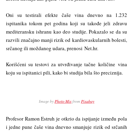
Oni su testirali efekte čaše vina dnevno na 1.232
ispitanika tokom pet godina koji su takođe jeli zdravu
mediteransku ishranu kao deo studije. Pokazalo se da su
razvili značajno manji rizik od kardiovaskularnih bolesti,
srčanog ili moždanog udara, prenosi Net.hr.
Korišćeni su testovi za utvrđivanje tačne količine vina
koju su ispitanici pili, kako bi studija bila što preciznija.
Image by
Photo Mix
from
Pixabay
Profesor Ramon Estruh je otkrio da ispijanje između pola
i jedne pune čaše vina dnevno smanjuje rizik od srčanih