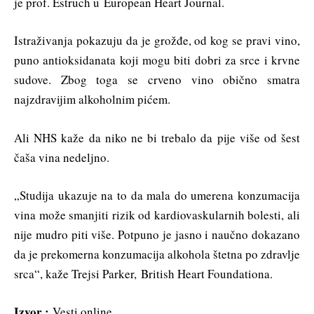
je prof. Estruch u European Heart Journal.
Istraživanja pokazuju da je grožđe, od kog se pravi vino,
puno antioksidanata koji mogu biti dobri za srce i krvne
sudove. Zbog toga se crveno vino obično smatra
najzdravijim alkoholnim pićem.
Ali NHS kaže da niko ne bi trebalo da pije više od šest
čaša vina nedeljno.
„Studija ukazuje na to da mala do umerena konzumacija
vina može smanjiti rizik od kardiovaskularnih bolesti, ali
nije mudro piti više. Potpuno je jasno i naučno dokazano
da je prekomerna konzumacija alkohola štetna po zdravlje
srca“, kaže Trejsi Parker, British Heart Foundationa.
Izvor :
Vesti online