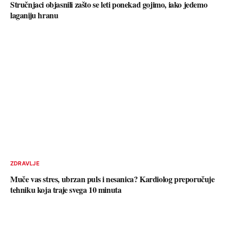
Stručnjaci objasnili zašto se leti ponekad gojimo, iako jedemo
laganiju hranu
ZDRAVLJE
Muče vas stres, ubrzan puls i nesanica? Kardiolog preporučuje
tehniku koja traje svega 10 minuta