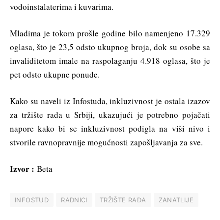
vodoinstalaterima i kuvarima.
Mladima je tokom prošle godine bilo namenjeno 17.329
oglasa, što je 23,5 odsto ukupnog broja, dok su osobe sa
invaliditetom imale na raspolaganju 4.918 oglasa, što je
pet odsto ukupne ponude.
Kako su naveli iz Infostuda, inkluzivnost je ostala izazov
za tržište rada u Srbiji, ukazujući je potrebno pojačati
napore kako bi se inkluzivnost podigla na viši nivo i
stvorile ravnopravnije mogućnosti zapošljavanja za sve.
Izvor :
Beta
INFOSTUD
RADNICI
TRŽIŠTE RADA
ZANATLIJE