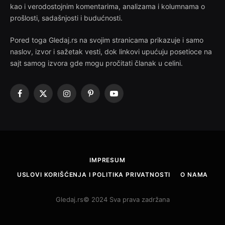
kao i verodostojnim komentarima, analizama i kolumnama o
prošlosti, sadašnjosti i budućnosti.
Pored toga Gledaj.rs na svojim stranicama prikazuje i samo
naslov, izvor i sažetak vesti, dok linkovi upućuju posetioce na
sajt samog izvora gde mogu pročitati članak u celini.
Facebook
X
Instagram
Pinterest
YouTube
(Twitter)
IMPRESUM
USLOVI KORIŠĆENJA I POLITIKA PRIVATNOSTI
O NAMA
Gledaj.rs© 2024 Sva prava zadržana