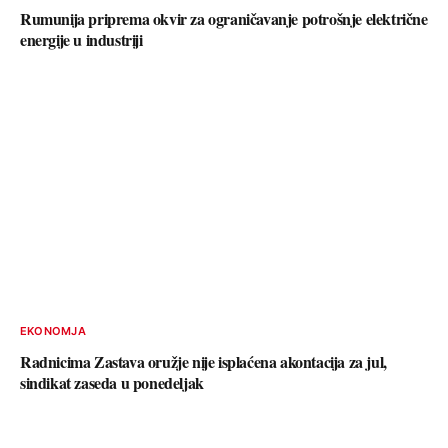
Rumunija priprema okvir za ograničavanje potrošnje električne
energije u industriji
EKONOMJA
Radnicima Zastava oružje nije isplaćena akontacija za jul,
sindikat zaseda u ponedeljak