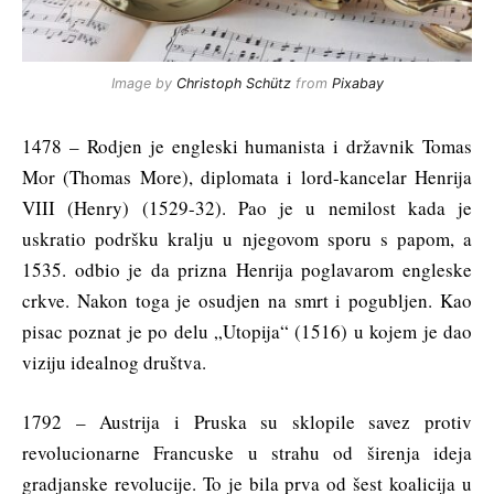
Image by
Christoph Schütz
from
Pixabay
1478 – Rodjen je engleski humanista i državnik Tomas
Mor (Thomas More), diplomata i lord-kancelar Henrija
VIII (Henry) (1529-32). Pao je u nemilost kada je
uskratio podršku kralju u njegovom sporu s papom, a
1535. odbio je da prizna Henrija poglavarom engleske
crkve. Nakon toga je osudjen na smrt i pogubljen. Kao
pisac poznat je po delu „Utopija“ (1516) u kojem je dao
viziju idealnog društva.
1792 – Austrija i Pruska su sklopile savez protiv
revolucionarne Francuske u strahu od širenja ideja
gradjanske revolucije. To je bila prva od šest koalicija u