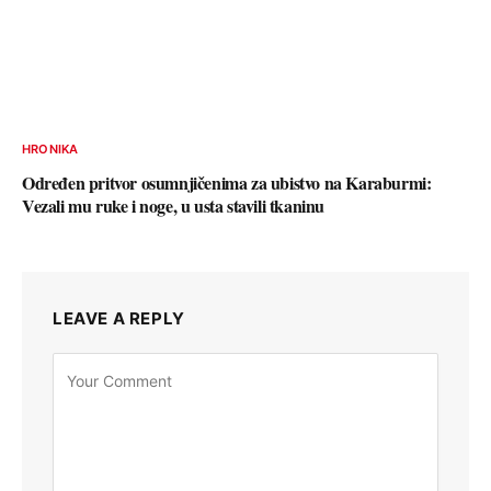
HRONIKA
Određen pritvor osumnjičenima za ubistvo na Karaburmi:
Vezali mu ruke i noge, u usta stavili tkaninu
LEAVE A REPLY