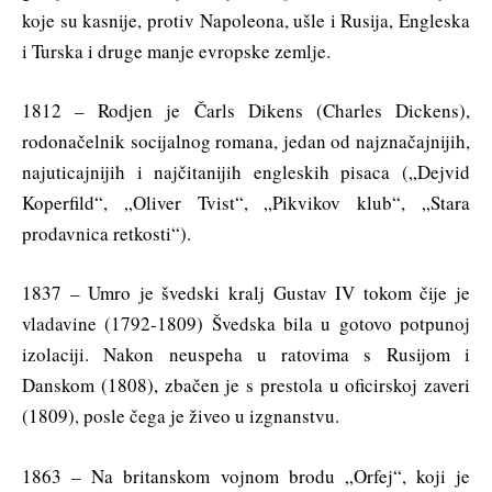
koje su kasnije, protiv Napoleona, ušle i Rusija, Engleska
i Turska i druge manje evropske zemlje.
1812 – Rodjen je Čarls Dikens (Charles Dickens),
rodonačelnik socijalnog romana, jedan od najznačajnijih,
najuticajnijih i najčitanijih engleskih pisaca („Dejvid
Koperfild“, „Oliver Tvist“, „Pikvikov klub“, „Stara
prodavnica retkosti“).
1837 – Umro je švedski kralj Gustav IV tokom čije je
vladavine (1792-1809) Švedska bila u gotovo potpunoj
izolaciji. Nakon neuspeha u ratovima s Rusijom i
Danskom (1808), zbačen je s prestola u oficirskoj zaveri
(1809), posle čega je živeo u izgnanstvu.
1863 – Na britanskom vojnom brodu „Orfej“, koji je