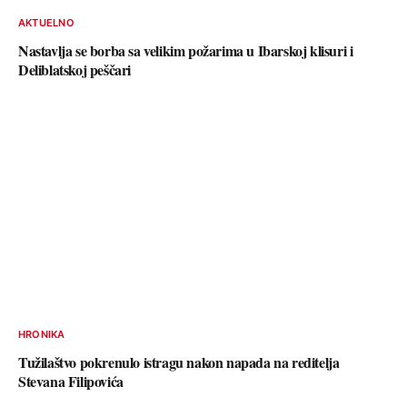
AKTUELNO
Nastavlja se borba sa velikim požarima u Ibarskoj klisuri i
Deliblatskoj peščari
HRONIKA
Tužilaštvo pokrenulo istragu nakon napada na reditelja
Stevana Filipovića