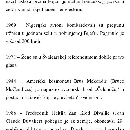
nacrt ustava prema kojem je status francuskog jezika u
celoj Kanadi izjednačen s engleskim.
1969 – Nigerijski avioni bombardovali su prepunu
tržnicu u jednom selu u pobunjenoj Bijafri. Poginulo je
više od 200 ljudi.
1971 – Žene su u Švajcarskoj referendumom dobile pravo
glasa.
1984. – Američki kosmonaut Brus Mekendls (Bruce
McCandless) je napustio svemirski brod „Čelendžer“ i
postao prvi čovek koji je „prošetao“ svemirom.
1986 – Predsednik Haitija Žan Klod Divalije (Jean
Claude Duvalier) pobegao je iz zemlje, okončavši 29-
godišnju diktaturu porodice Divalije u toj karipskoj