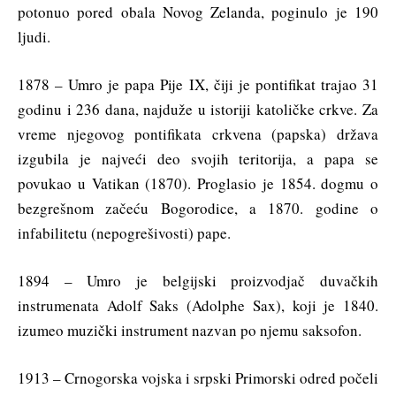
potonuo pored obala Novog Zelanda, poginulo je 190
ljudi.
1878 – Umro je papa Pije IX, čiji je pontifikat trajao 31
godinu i 236 dana, najduže u istoriji katoličke crkve. Za
vreme njegovog pontifikata crkvena (papska) država
izgubila je najveći deo svojih teritorija, a papa se
povukao u Vatikan (1870). Proglasio je 1854. dogmu o
bezgrešnom začeću Bogorodice, a 1870. godine o
infabilitetu (nepogrešivosti) pape.
1894 – Umro je belgijski proizvodjač duvačkih
instrumenata Adolf Saks (Adolphe Sax), koji je 1840.
izumeo muzički instrument nazvan po njemu saksofon.
1913 – Crnogorska vojska i srpski Primorski odred počeli