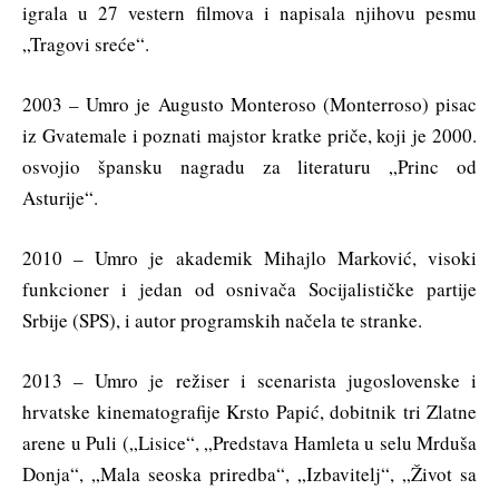
igrala u 27 vestern filmova i napisala njihovu pesmu
„Tragovi sreće“.
2003 – Umro je Augusto Monteroso (Monterroso) pisac
iz Gvatemale i poznati majstor kratke priče, koji je 2000.
osvojio špansku nagradu za literaturu „Princ od
Asturije“.
2010 – Umro je akademik Mihajlo Marković, visoki
funkcioner i jedan od osnivača Socijalističke partije
Srbije (SPS), i autor programskih načela te stranke.
2013 – Umro je režiser i scenarista jugoslovenske i
hrvatske kinematografije Krsto Papić, dobitnik tri Zlatne
arene u Puli („Lisice“, „Predstava Hamleta u selu Mrduša
Donja“, „Mala seoska priredba“, „Izbavitelj“, „Život sa