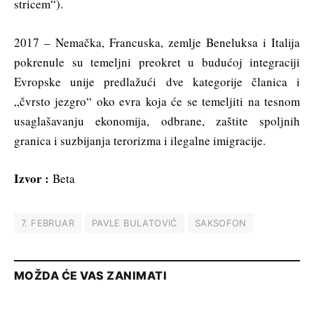
stricem“).
2017 – Nemačka, Francuska, zemlje Beneluksa i Italija
pokrenule su temeljni preokret u budućoj integraciji
Evropske unije predlažući dve kategorije članica i
„čvrsto jezgro“ oko evra koja će se temeljiti na tesnom
usaglašavanju ekonomija, odbrane, zaštite spoljnih
granica i suzbijanja terorizma i ilegalne imigracije.
Izvor :
Beta
7. FEBRUAR
PAVLE BULATOVIĆ
SAKSOFON
MOŽDA ĆE VAS ZANIMATI