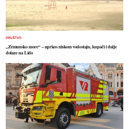
DRUŠTVO
„Zemunsko more“ – uprkos niskom vodostaju, kupači i dalje
dolaze na Lido