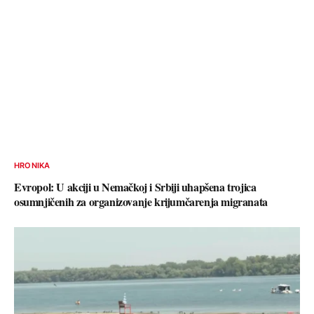
HRONIKA
Evropol: U akciji u Nemačkoj i Srbiji uhapšena trojica
osumnjičenih za organizovanje krijumčarenja migranata