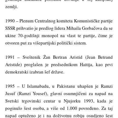
zemlji.
1990 – Plenum Centralnog komiteta Komunističke partije
SSSR prihvatio je predlog lidera Mihaila Gorbačova da se
ukine 70-godišnji monopol na vlast te partije, čime je
otvoren put za višepartijski politički sistem.
1991 – Sveštenik Žan Bertran Aristid (Jean Betrand
Aristide) proglašen je predsednikom Haitija, kao prvi
demokratski izabran šef države.
1995 – U Islamabadu, u Pakistanu uhapšen je Ramzi
Jusuf (Ramzi Yousef), glavni osumnjičeni za napad na
Svetski trgovinski centar u Njujorku 1993, kada je
poginulo šest osoba, a više od 1.000 povređeno. Za taj
napad optuženo je i na doživotnu robiju osudjeno šest