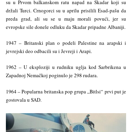
su u Prvom balkanskom ratu napad na Skadar koji su
držali Turci. Crnogorci su u aprilu prisilili Esad-pašu da
preda grad, ali su se u maju morali povući, jer su
evropske sile donele odluku da Skadar pripadne Albaniji.
1947 – Britanski plan o podeli Palestine na arapski i
jevrejski deo odbacili su i Jevreji i Arapi.
1962 – U eksploziji u rudniku uglja kod Sarbrikena u
Zapadnoj Nemačkoj poginulo je 298 rudara.
1964 – Popularna britanska pop grupa „Bitlsi“ prvi put je
gostovala u SAD.