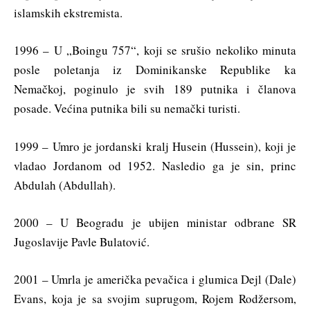
islamskih ekstremista.
1996 – U „Boingu 757“, koji se srušio nekoliko minuta
posle poletanja iz Dominikanske Republike ka
Nemačkoj, poginulo je svih 189 putnika i članova
posade. Većina putnika bili su nemački turisti.
1999 – Umro je jordanski kralj Husein (Hussein), koji je
vladao Jordanom od 1952. Nasledio ga je sin, princ
Abdulah (Abdullah).
2000 – U Beogradu je ubijen ministar odbrane SR
Jugoslavije Pavle Bulatović.
2001 – Umrla je američka pevačica i glumica Dejl (Dale)
Evans, koja je sa svojim suprugom, Rojem Rodžersom,