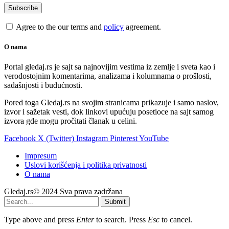
Agree to the our terms and
policy
agreement.
O nama
Portal gledaj.rs je sajt sa najnovijim vestima iz zemlje i sveta kao i
verodostojnim komentarima, analizama i kolumnama o prošlosti,
sadašnjosti i budućnosti.
Pored toga Gledaj.rs na svojim stranicama prikazuje i samo naslov,
izvor i sažetak vesti, dok linkovi upućuju posetioce na sajt samog
izvora gde mogu pročitati članak u celini.
Facebook
X (Twitter)
Instagram
Pinterest
YouTube
Impresum
Uslovi korišćenja i politika privatnosti
O nama
Gledaj.rs© 2024 Sva prava zadržana
Submit
Type above and press
Enter
to search. Press
Esc
to cancel.