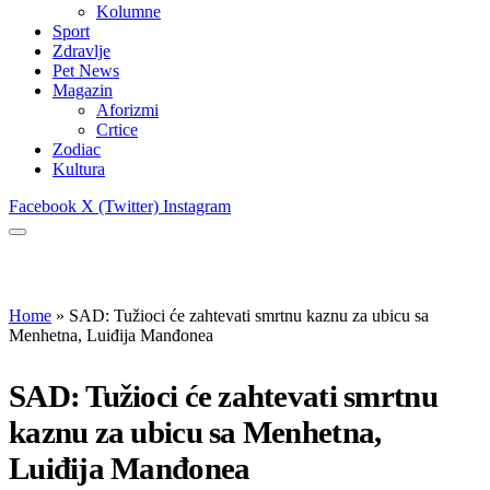
Kolumne
Sport
Zdravlje
Pet News
Magazin
Aforizmi
Crtice
Zodiac
Kultura
Facebook
X (Twitter)
Instagram
Home
»
SAD: Tužioci će zahtevati smrtnu kaznu za ubicu sa
Menhetna, Luiđija Manđonea
SAD: Tužioci će zahtevati smrtnu
kaznu za ubicu sa Menhetna,
Luiđija Manđonea