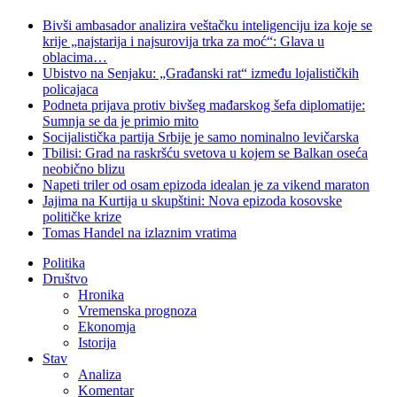
Bivši ambasador analizira veštačku inteligenciju iza koje se
krije „najstarija i najsurovija trka za moć“: Glava u
oblacima…
Ubistvo na Senjaku: „Građanski rat“ između lojalističkih
policajaca
Podneta prijava protiv bivšeg mađarskog šefa diplomatije:
Sumnja se da je primio mito
Socijalistička partija Srbije je samo nominalno levičarska
Tbilisi: Grad na raskršću svetova u kojem se Balkan oseća
neobično blizu
Napeti triler od osam epizoda idealan je za vikend maraton
Jajima na Kurtija u skupštini: Nova epizoda kosovske
političke krize
Tomas Handel na izlaznim vratima
Politika
Društvo
Hronika
Vremenska prognoza
Ekonomja
Istorija
Stav
Analiza
Komentar