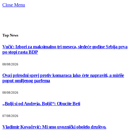
Close Menu
Top News
Vučić: Izbori za maksimalno tri meseca, sledeće godine Srbija prva
po stopi rasta BDP
08/08/2026
Ovaj prirodni sprej protiv komaraca lako ćete napraviti, a miriše
poput omiljenog parfema
08/08/2026
„Bolji si od Andreja. Bolji!“: Obucite Beti
07/08/2026
Vladimir Kovačević: Mi smo uvoznički obolelo društvo.