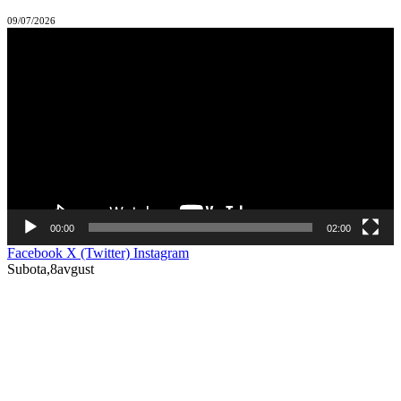
09/07/2026
Прегледач
видео
записа
00:00
02:00
Facebook
X (Twitter)
Instagram
Subota,8avgust
NOVO