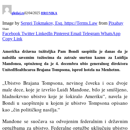
gledaj.rs
02/04/2025
HRONIKA
Image by
Sergei Tokmakov, Esq. https://Terms.Law
from
Pixabay
Share
Facebook
Twitter
LinkedIn
Pinterest
Email
Telegram
WhatsApp
Copy Link
Američka državna tužiteljka Pam Bondi saopštila je danas da je
naložila saveznim tužiocima da zatraže smrtnu kaznu za Luiđija
Manđonea, optuženog da je 4. decembra ubio generalnog direktora
UnitedHealthcarea Brajana Tompsona, ispred hotela na Menhetnu.
„Ubistvo Brajana Tompsona, nevinog čoveka i oca dvoje
male dece, koje je izvršio Luiđi Manđone, bilo je smišljeno,
hladnokrvno ubistvo koje je šokiralo Ameriku“, navela je
Bondi u saopštenju u kojem je ubistvo Tompsona opisano
kao „čin političkog nasilja.“
Manđone se suočava sa odvojenim federalnim i državnim
optužbama za ubistvo. Federalne optužbe uključuju ubistvo