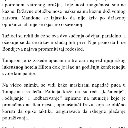
upotrebom vatrenog oružja, koje nosi mogućnost smrtne
kazne. Državne optužbe nose maksimalnu kaznu doživotnog
zatvora. Manđone se izjasnio da nije kriv po državnoj
optužnici, ali nije se izjasnio o saveznoj.
Tužioci su rekli da će se ova dva suđenja odvijati paralelno, a
očekuje se da će državni slučaj biti prvi. Nije jasno da li će
Bondijeva najava promeniti taj redosled.
Tompson je iz zasede upucan na trotoaru ispred njujorškog
luksuznog hotela Hilton dok je išao na godišnju konferenciju
svoje kompanije.
Na video snimku se vidi kako maskirani napadač puca u
Tompsona sa leđa. Policija kaže da su reči „kašnjenje“,
„odbijanje“ i „odbacivanje“ ispisane na municiji koje je
pronađeno na licu mesta, oponašajući frazu koja se obično
koristi da opiše taktiku osiguravača da izbegne plaćanje
potraživanja.