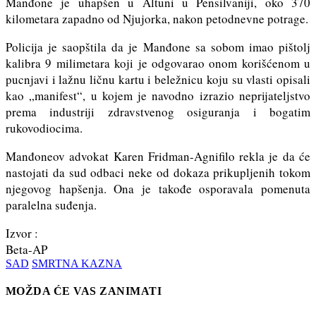
Manđone je uhapšen u Altuni u Pensilvaniji, oko 370
kilometara zapadno od Njujorka, nakon petodnevne potrage.
Policija je saopštila da je Manđone sa sobom imao pištolj
kalibra 9 milimetara koji je odgovarao onom korišćenom u
pucnjavi i lažnu ličnu kartu i beležnicu koju su vlasti opisali
kao „manifest“, u kojem je navodno izrazio neprijateljstvo
prema industriji zdravstvenog osiguranja i bogatim
rukovodiocima.
Manđoneov advokat Karen Fridman-Agnifilo rekla je da će
nastojati da sud odbaci neke od dokaza prikupljenih tokom
njegovog hapšenja. Ona je takođe osporavala pomenuta
paralelna suđenja.
Izvor :
Beta-AP
SAD
SMRTNA KAZNA
MOŽDA ĆE VAS ZANIMATI