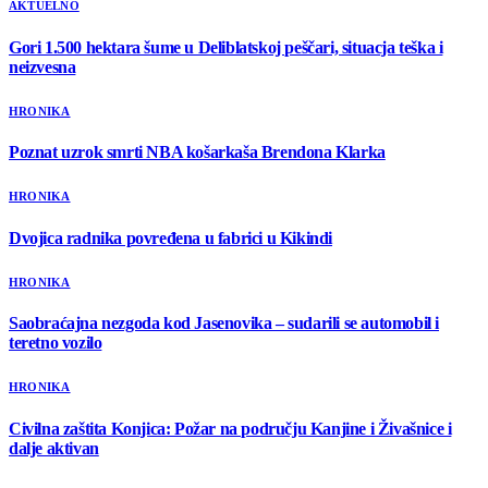
AKTUELNO
Gori 1.500 hektara šume u Deliblatskoj peščari, situacja teška i
neizvesna
HRONIKA
Poznat uzrok smrti NBA košarkaša Brendona Klarka
HRONIKA
Dvojica radnika povređena u fabrici u Kikindi
HRONIKA
Saobraćajna nezgoda kod Jasenovika – sudarili se automobil i
teretno vozilo
HRONIKA
Civilna zaštita Konjica: Požar na području Kanjine i Živašnice i
dalje aktivan