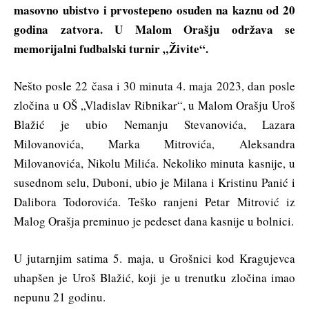
masovno ubistvo i prvostepeno osuđen na kaznu od 20
godina zatvora. U Malom Orašju održava se
memorijalni fudbalski turnir „Živite“.
Nešto posle 22 časa i 30 minuta 4. maja 2023, dan posle
zločina u OŠ „Vladislav Ribnikar“, u Malom Orašju Uroš
Blažić je ubio Nemanju Stevanovića, Lazara
Milovanovića, Marka Mitrovića, Aleksandra
Milovanovića, Nikolu Milića. Nekoliko minuta kasnije, u
susednom selu, Duboni, ubio je Milana i Kristinu Panić i
Dalibora Todorovića. Teško ranjeni Petar Mitrović iz
Malog Orašja preminuo je pedeset dana kasnije u bolnici.
U jutarnjim satima 5. maja, u Grošnici kod Kragujevca
uhapšen je Uroš Blažić, koji je u trenutku zločina imao
nepunu 21 godinu.