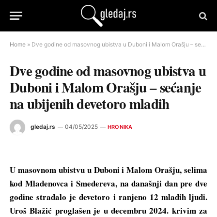
Home
»
Dve godine od masovnog ubistva u Duboni i Malom Orašju – sećanje na ubijenih devetoro mladih
Dve godine od masovnog ubistva u
Duboni i Malom Orašju – sećanje
na ubijenih devetoro mladih
gledaj.rs
04/05/2025
HRONIKA
U masovnom ubistvu u Duboni i Malom Orašju, selima
kod Mladenovca i Smedereva, na današnji dan pre dve
godine stradalo je devetoro i ranjeno 12 mladih ljudi.
Uroš Blažić proglašen je u decembru 2024. krivim za