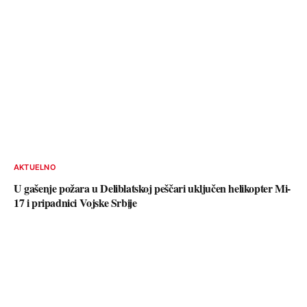
AKTUELNO
U gašenje požara u Deliblatskoj peščari uključen helikopter Mi-
17 i pripadnici Vojske Srbije