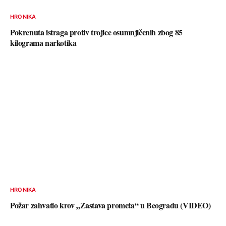
HRONIKA
Pokrenuta istraga protiv trojice osumnjičenih zbog 85
kilograma narkotika
HRONIKA
Požar zahvatio krov „Zastava prometa“ u Beogradu (VIDEO)