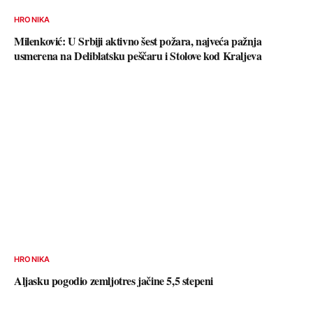
HRONIKA
Milenković: U Srbiji aktivno šest požara, najveća pažnja
usmerena na Deliblatsku peščaru i Stolove kod Kraljeva
HRONIKA
Aljasku pogodio zemljotres jačine 5,5 stepeni