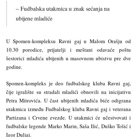
– Fudbalska utakmica u znak sećanja na
ubijene mladiće
U Spomen-kompleksu Ravni gaj u Malom Orašju od
10.30 porodice, prijatelji i meštani odavaće poštu
šestorici mladića ubijenih u masovnom ubistvu pre dve
godine.
Spomen-kompleks je deo fudbalskog kluba Ravni gaj,
čije igralište su stradali mladići obnovili na inicijativu
Petra Mitrovića. U čast ubijenih mladića biće odigrana
utakmica između Fudbalskog kluba Ravni gaj i veterana
Partizana i Crvene zvezde. U utakmici će učestvovati i
fudbalske legende Marko Marin, Saša Ilić, Duško Tošić i
Igor Duljaj.