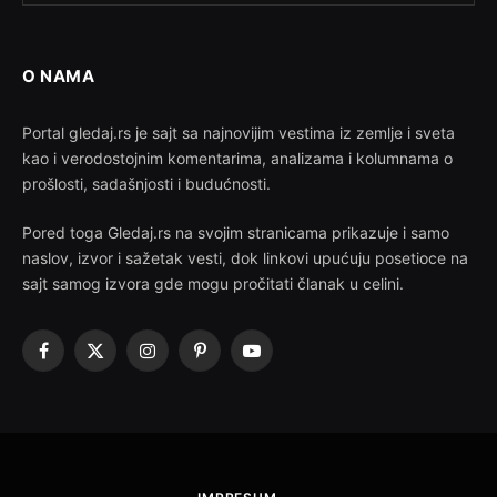
O NAMA
Portal gledaj.rs je sajt sa najnovijim vestima iz zemlje i sveta
kao i verodostojnim komentarima, analizama i kolumnama o
prošlosti, sadašnjosti i budućnosti.
Pored toga Gledaj.rs na svojim stranicama prikazuje i samo
naslov, izvor i sažetak vesti, dok linkovi upućuju posetioce na
sajt samog izvora gde mogu pročitati članak u celini.
Facebook
X
Instagram
Pinterest
YouTube
(Twitter)