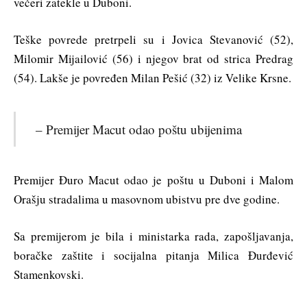
večeri zatekle u Duboni.
Teške povrede pretrpeli su i Jovica Stevanović (52),
Milomir Mijailović (56) i njegov brat od strica Predrag
(54). Lakše je povređen Milan Pešić (32) iz Velike Krsne.
– Premijer Macut odao poštu ubijenima
Premijer Đuro Macut odao je poštu u Duboni i Malom
Orašju stradalima u masovnom ubistvu pre dve godine.
Sa premijerom je bila i ministarka rada, zapošljavanja,
boračke zaštite i socijalna pitanja Milica Đurđević
Stamenkovski.