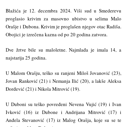
Blažića je 12. decembra 2024. Viši sud u Smederevu
proglasio krivim za masovno ubistvo u selima Malo
Orašje i Dubona. Krivim je proglašen njegov otac Radiša.
Obojici je izrečena kazna od po 20 godina zatvora.
Dve žrtve bile su maloletne. Najmlađa je imala 14, a
najstarija 25 godina.
U Malom Orašju, teško su ranjeni Miloš Jovanović (23),
Jovan Ranković (21) i Nemanja Ilić (20), a lakše Aleksa
Đorđević (21) i Nikola Mitrović (19).
U Duboni su teško povređeni Nevena Vujić (19) i Ivan
Ivković (16) iz Dubone i Andrijana Mitrović (17) i
Anđela Stevanović (17) iz Malog Orašja, koje su se te