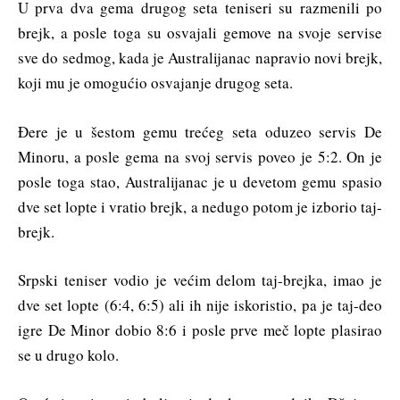
U prva dva gema drugog seta teniseri su razmenili po
brejk, a posle toga su osvajali gemove na svoje servise
sve do sedmog, kada je Australijanac napravio novi brejk,
koji mu je omogućio osvajanje drugog seta.
Đere je u šestom gemu trećeg seta oduzeo servis De
Minoru, a posle gema na svoj servis poveo je 5:2. On je
posle toga stao, Australijanac je u devetom gemu spasio
dve set lopte i vratio brejk, a nedugo potom je izborio taj-
brejk.
Srpski teniser vodio je većim delom taj-brejka, imao je
dve set lopte (6:4, 6:5) ali ih nije iskoristio, pa je taj-deo
igre De Minor dobio 8:6 i posle prve meč lopte plasirao
se u drugo kolo.