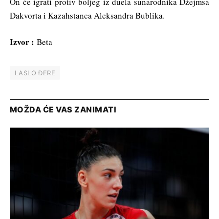
On će igrati protiv boljeg iz duela sunarodnika Džejmsa
Dakvorta i Kazahstanca Aleksandra Bublika.
Izvor :
Beta
LASLO ĐERE
MOŽDA ĆE VAS ZANIMATI