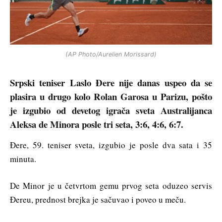
(AP Photo/Aurelien Morissard)
Srpski teniser Laslo Đere nije danas uspeo da se
plasira u drugo kolo Rolan Garosa u Parizu, pošto
je izgubio od devetog igrača sveta Australijanca
Aleksa de Minora posle tri seta, 3:6, 4:6, 6:7.
Đere, 59. teniser sveta, izgubio je posle dva sata i 35
minuta.
De Minor je u četvrtom gemu prvog seta oduzeo servis
Đereu, prednost brejka je sačuvao i poveo u meču.