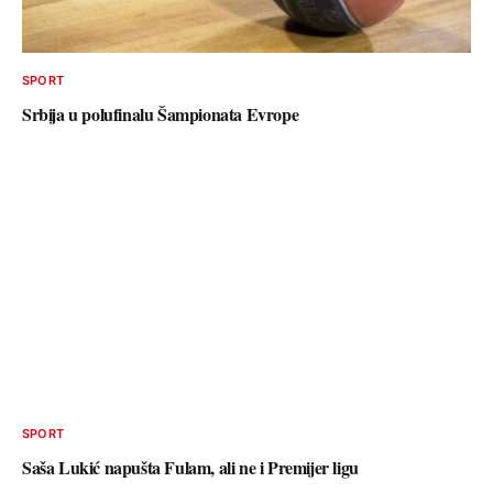
SPORT
Srbija u polufinalu Šampionata Evrope
SPORT
Saša Lukić napušta Fulam, ali ne i Premijer ligu