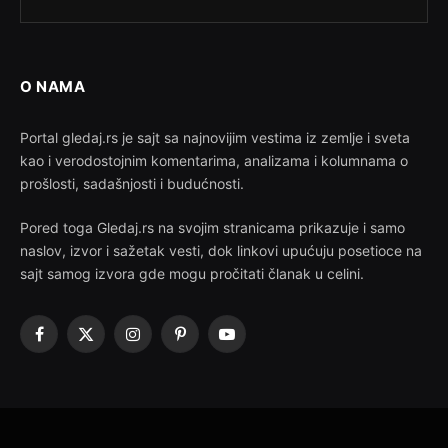
O NAMA
Portal gledaj.rs je sajt sa najnovijim vestima iz zemlje i sveta
kao i verodostojnim komentarima, analizama i kolumnama o
prošlosti, sadašnjosti i budućnosti.
Pored toga Gledaj.rs na svojim stranicama prikazuje i samo
naslov, izvor i sažetak vesti, dok linkovi upućuju posetioce na
sajt samog izvora gde mogu pročitati članak u celini.
Facebook
X
Instagram
Pinterest
YouTube
(Twitter)