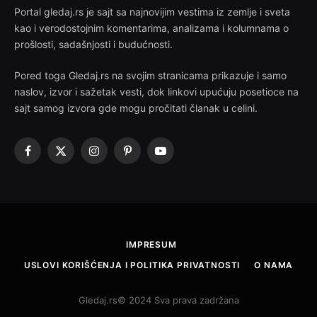
Portal gledaj.rs je sajt sa najnovijim vestima iz zemlje i sveta
kao i verodostojnim komentarima, analizama i kolumnama o
prošlosti, sadašnjosti i budućnosti.
Pored toga Gledaj.rs na svojim stranicama prikazuje i samo
naslov, izvor i sažetak vesti, dok linkovi upućuju posetioce na
sajt samog izvora gde mogu pročitati članak u celini.
Facebook
X
Instagram
Pinterest
YouTube
(Twitter)
IMPRESUM
USLOVI KORIŠĆENJA I POLITIKA PRIVATNOSTI
O NAMA
Gledaj.rs© 2024 Sva prava zadržana