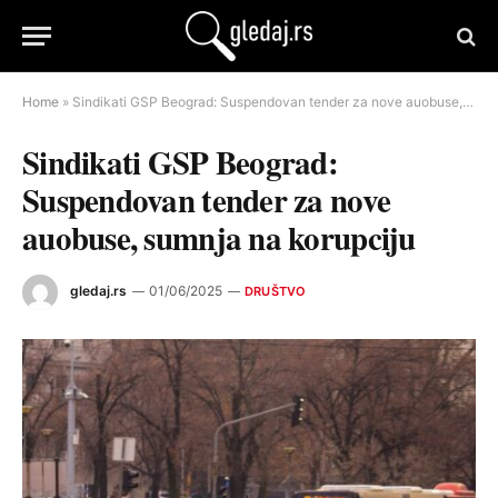
Home
»
Sindikati GSP Beograd: Suspendovan tender za nove auobuse, sumnja na korupciju
Sindikati GSP Beograd:
Suspendovan tender za nove
auobuse, sumnja na korupciju
gledaj.rs
01/06/2025
DRUŠTVO