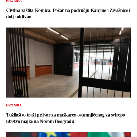
HRONIKA
Civilna zaštita Konjica: Požar na području Kanjine i Živašnice i
dalje aktivan
HRONIKA
Tužilaštvo traži pritvor za muškarca osumnjičenog za svirepo
ubistvo majke na Novom Beogradu