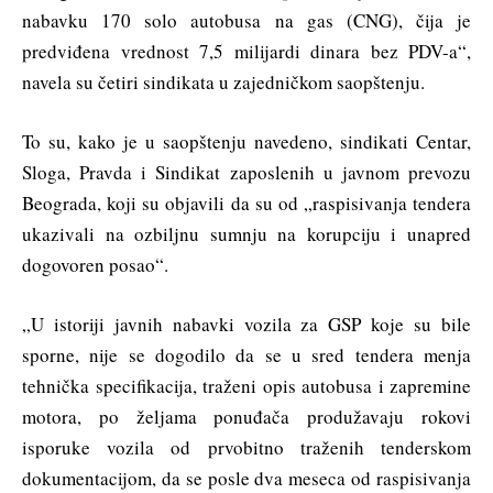
nabavku 170 solo autobusa na gas (CNG), čija je
predviđena vrednost 7,5 milijardi dinara bez PDV-a“,
navela su četiri sindikata u zajedničkom saopštenju.
To su, kako je u saopštenju navedeno, sindikati Centar,
Sloga, Pravda i Sindikat zaposlenih u javnom prevozu
Beograda, koji su objavili da su od „raspisivanja tendera
ukazivali na ozbiljnu sumnju na korupciju i unapred
dogovoren posao“.
„U istoriji javnih nabavki vozila za GSP koje su bile
sporne, nije se dogodilo da se u sred tendera menja
tehnička specifikacija, traženi opis autobusa i zapremine
motora, po željama ponuđača produžavaju rokovi
isporuke vozila od prvobitno traženih tenderskom
dokumentacijom, da se posle dva meseca od raspisivanja