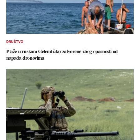
DRUŠTVO
Plaže u ruskom Gelendžiku zatvorene zbog opasnosti od
napada dronovima