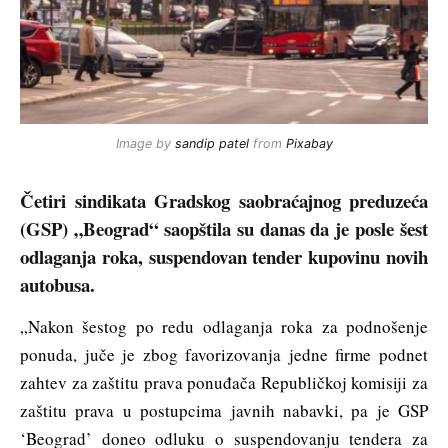
Image by
sandip patel
from
Pixabay
Četiri sindikata Gradskog saobraćajnog preduzeća
(GSP) „Beograd“ saopštila su danas da je posle šest
odlaganja roka, suspendovan tender kupovinu novih
autobusa.
„Nakon šestog po redu odlaganja roka za podnošenje
ponuda, juče je zbog favorizovanja jedne firme podnet
zahtev za zaštitu prava ponuđača Republičkoj komisiji za
zaštitu prava u postupcima javnih nabavki, pa je GSP
‘Beograd’ doneo odluku o suspendovanju tendera za