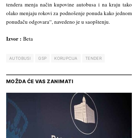
tendera menja način kupovine autobusa i na kraju tako
olako menjaju rokovi za podnošenje ponuda kako jednom
ponuđaču odgovara“, navedeno je u saopštenju.
Izvor :
Beta
AUTOBUSI
GSP
KORUPCIJA
TENDER
MOŽDA ĆE VAS ZANIMATI