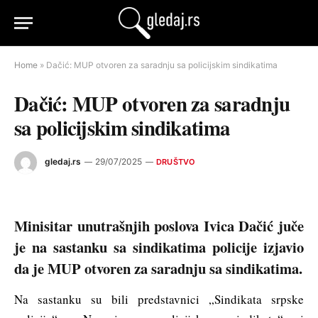
Home
»
Dačić: MUP otvoren za saradnju sa policijskim sindikatima
Dačić: MUP otvoren za saradnju
sa policijskim sindikatima
gledaj.rs
29/07/2025
DRUŠTVO
Minisitar unutrašnjih poslova Ivica Dačić juče
je na sastanku sa sindikatima policije izjavio
da je MUP otvoren za saradnju sa sindikatima.
Na sastanku su bili predstavnici „Sindikata srpske