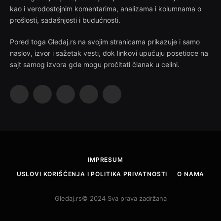
kao i verodostojnim komentarima, analizama i kolumnama o
prošlosti, sadašnjosti i budućnosti.
Pored toga Gledaj.rs na svojim stranicama prikazuje i samo
naslov, izvor i sažetak vesti, dok linkovi upućuju posetioce na
sajt samog izvora gde mogu pročitati članak u celini.
Facebook
X
Instagram
Pinterest
YouTube
(Twitter)
IMPRESUM
USLOVI KORIŠĆENJA I POLITIKA PRIVATNOSTI
O NAMA
Gledaj.rs© 2024 Sva prava zadržana