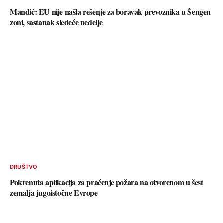
Mandić: EU nije našla rešenje za boravak prevoznika u Šengen
zoni, sastanak sledeće nedelje
DRUŠTVO
Pokrenuta aplikacija za praćenje požara na otvorenom u šest
zemalja jugoistočne Evrope