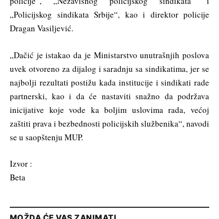
policije“, „Nezavisnog policijskog sindikata“ i
„Policijskog sindikata Srbije“, kao i direktor policije
Dragan Vasiljević.
„Dačić je istakao da je Ministarstvo unutrašnjih poslova
uvek otvoreno za dijalog i saradnju sa sindikatima, jer se
najbolji rezultati postižu kada institucije i sindikati rade
partnerski, kao i da će nastaviti snažno da podržava
inicijative koje vode ka boljim uslovima rada, većoj
zaštiti prava i bezbednosti policijskih službenika“, navodi
se u saopštenju MUP.
Izvor :
Beta
MOŽDA ĆE VAS ZANIMATI