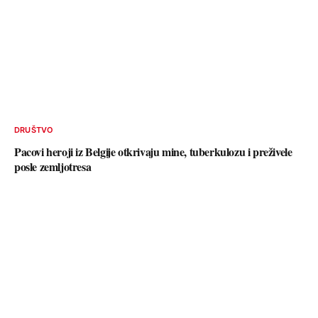
DRUŠTVO
Pacovi heroji iz Belgije otkrivaju mine, tuberkulozu i preživele
posle zemljotresa