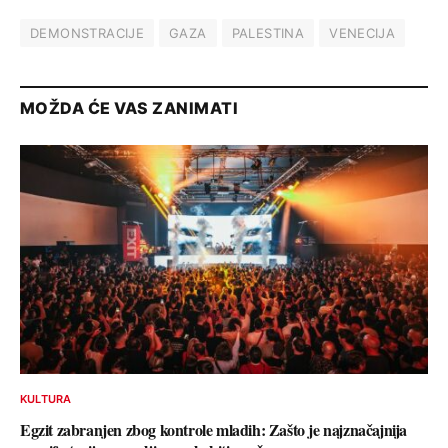
DEMONSTRACIJE
GAZA
PALESTINA
VENECIJA
MOŽDA ĆE VAS ZANIMATI
KULTURA
Egzit zabranjen zbog kontrole mladih: Zašto je najznačajnija