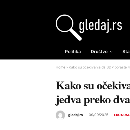
Politika
Društvo
Sta
Home
»
Kako su očekivanja da BDP poraste 4,
Kako su očekiva
jedva preko dva
gledaj.rs
09/09/2025
EKONOM