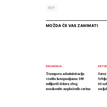
BDP
MOŽDA ĆE VAS ZANIMATI
EKONOMJA
AKTU
Trampova administracija
Savez
vratila kompanijama 100
Srbij
milijardi dolara zbog
tri z
nezakonito naplaćenih carina
socij