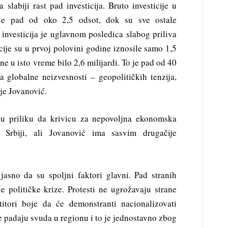
 slabiji rast pad investicija. Bruto investicije u
ale pad od oko 2,5 odsot, dok su sve ostale
investicija je uglavnom posledica slabog priliva
ticije su u prvoj polovini godine iznosile samo 1,5
ine u isto vreme bilo 2,6 milijardi. To je pad od 40
 globalne neizvesnosti – geopolitičkih tenzija,
je Jovanović.
aju priliku da krivicu za nepovoljna ekonomska
 Srbiji, ali Jovanović ima sasvim drugačije
asno da su spoljni faktori glavni. Pad stranih
će političke krize. Protesti ne ugrožavaju strane
stitori boje da će demonstranti nacionalizovati
je padaju svuda u regionu i to je jednostavno zbog