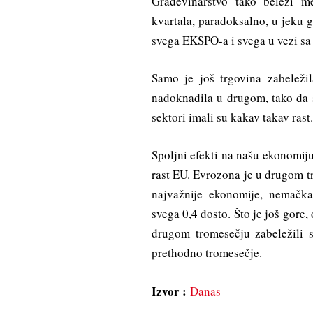
Građevinarstvo tako beleži m
kvartala, paradoksalno, u jeku g
svega EKSPO-a i svega u vezi sa
Samo je još trgovina zabeleži
nadoknadila u drugom, tako da s
sektori imali su kakav takav rast.
Spoljni efekti na našu ekonomij
rast EU. Evrozona je u drugom tr
najvažnije ekonomije, nemačka
svega 0,4 dosto. Što je još gore,
drugom tromesečju zabeležili 
prethodno tromesečje.
Izvor :
Danas