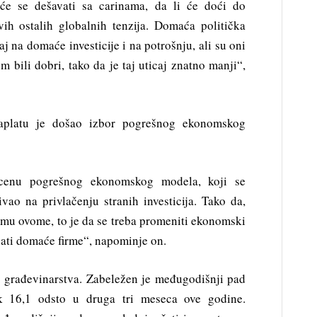
 će se dešavati sa carinama, da li će doći do
vih ostalih globalnih tenzija. Domaća politička
j na domaće investicije i na potrošnju, ali su oni
 bili dobri, tako da je taj uticaj znatno manji“,
aplatu je došao izbor pogrešnog ekonomskog
 cenu pogrešnog ekonomskog modela, koji se
vao na privlačenju stranih investicija. Tako da,
mu ovome, to je da se treba promeniti ekonomski
vati domaće firme“, napominje on.
u građevinarstva. Zabeležen je međugodišnji pad
k 16,1 odsto u druga tri meseca ove godine.