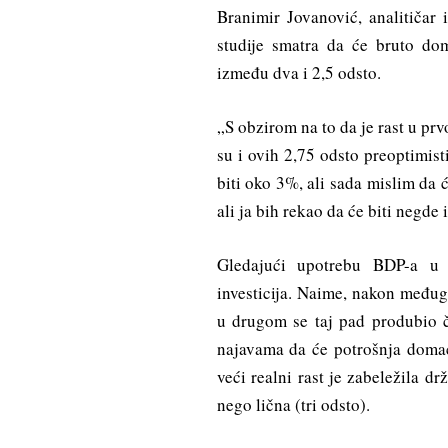
Branimir Jovanović, analitiča
studije smatra da će bruto do
između dva i 2,5 odsto.
„S obzirom na to da je rast u pr
su i ovih 2,75 odsto preoptimisti
biti oko 3%, ali sada mislim da 
ali ja bih rekao da će biti negde
Gledajući upotrebu BDP-a u 
investicija. Naime, nakon među
u drugom se taj pad produbio ča
najavama da će potrošnja domać
veći realni rast je zabeležila 
nego lična (tri odsto).