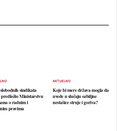
ELNO
AKTUELNO
 slobodnih sindikata
Koje bi mere država mogla da
e predložio Ministarstvu
uvede u slučaju ozbiljne
akona o radnim i
nestašice struje i goriva?
alnim pravima