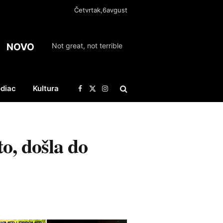
Četvrtak,6avgust
NOVO
Not great, not terrible
diac
Kultura
Facebook
X
Instagram
(Twitter)
o, došla do