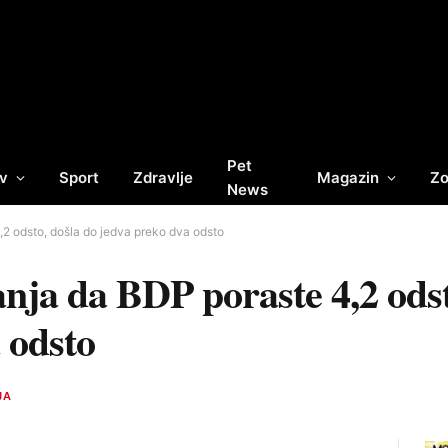
Pet
v
Sport
Zdravlje
Magazin
Zo
News
2 odsto, došla do jedva preko dva odsto
nja da BDP poraste 4,2 odst
 odsto
JA