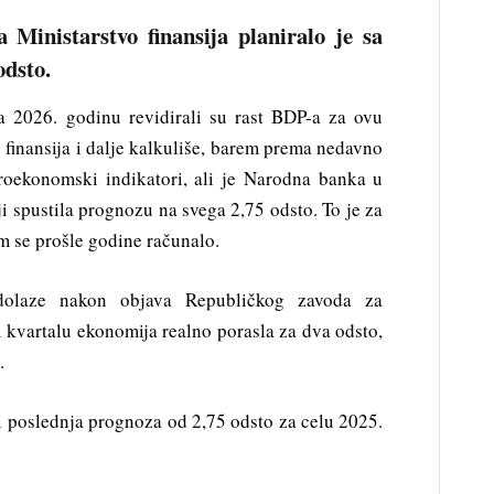
 Ministarstvo finansija planiralo je sa
odsto.
za 2026. godinu revidirali su rast BDP-a za ovu
o finansija i dalje kalkuliše, barem prema nedavno
roekonomski indikatori, ali je Narodna banka u
ji spustila prognozu na svega 2,75 odsto. To je za
m se prošle godine računalo.
 dolaze nakon objava Republičkog zavoda za
m kvartalu ekonomija realno porasla za dva odsto,
.
 i poslednja prognoza od 2,75 odsto za celu 2025.