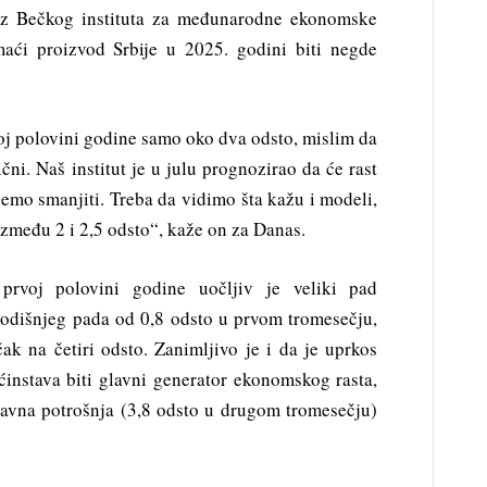
r iz Bečkog instituta za međunarodne ekonomske
maći proizvod Srbije u 2025. godini biti negde
voj polovini godine samo oko dva odsto, mislim da
čni. Naš institut je u julu prognozirao da će rast
ćemo smanjiti. Treba da vidimo šta kažu i modeli,
 između 2 i 2,5 odsto“, kaže on za Danas.
prvoj polovini godine uočljiv je veliki pad
godišnjeg pada od 0,8 odsto u prvom tromesečju,
k na četiri odsto. Zanimljivo je i da je uprkos
instava biti glavni generator ekonomskog rasta,
državna potrošnja (3,8 odsto u drugom tromesečju)