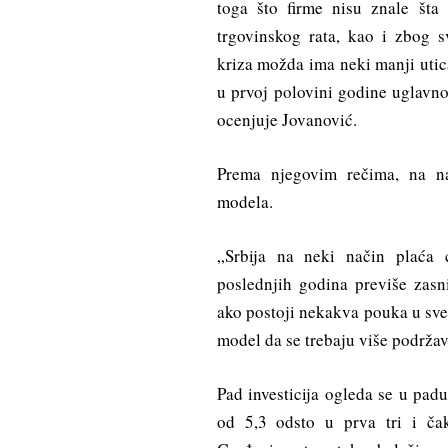
toga što firme nisu znale šta
trgovinskog rata, kao i zbog s
kriza možda ima neki manji utica
u prvoj polovini godine uglavnom
ocenjuje Jovanović.
Prema njegovim rečima, na n
modela.
„Srbija na neki način plaća
poslednjih godina previše zasni
ako postoji nekakva pouka u sve
model da se trebaju više podrža
Pad investicija ogleda se u pad
od 5,3 odsto u prva tri i ča