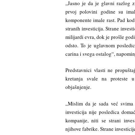
„Jasno je da je glavni razlog za
prvoj polovini godine su im
komponente imale rast. Pad kod 
stranih investicija. Strane inves
milijardi evra, dok je prošle god
odsto. To je uglavnom posledica
carina i svega ostalog“, napomin
Predstavnici vlasti ne propušt
kretanja svale na proteste u
objašnjenje.
„Mislim da je sada već svima j
investicija nije posledica doma
kompanije, niti se strani inve
njihove fabrike. Strane investici