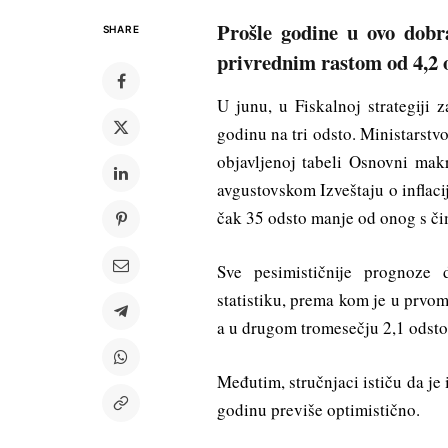
Prošle godine u ovo dobra
SHARE
privrednim rastom od 4,2 
U junu, u Fiskalnoj strategiji 
godinu na tri odsto. Ministarstv
objavljenoj tabeli Osnovni mak
avgustovskom Izveštaju o inflaci
čak 35 odsto manje od onog s či
Sve pesimističnije prognoze
statistiku, prema kom je u prvo
a u drugom tromesečju 2,1 odsto
Međutim, stručnjaci ističu da je
godinu previše optimistično.