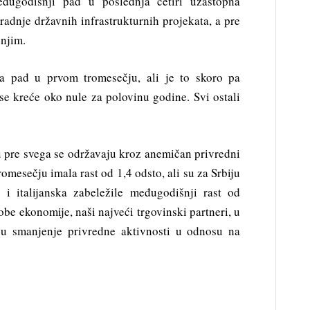
eđugodišnji pad u poslednja četiri uzastopna
radnje državnih infrastrukturnih projekata, a pre
 njim.
la pad u prvom tromesečju, ali je to skoro pa
e kreće oko nule za polovinu godine. Svi ostali
u pre svega se održavaju kroz anemičan privredni
omesečju imala rast od 1,4 odsto, ali su za Srbiju
 i italijanska zabeležile međugodišnji rast od
 obe ekonomije, naši najveći trgovinski partneri, u
su smanjenje privredne aktivnosti u odnosu na