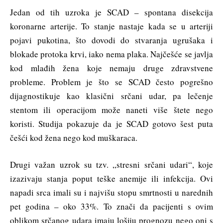
Jedan od tih uzroka je SCAD – spontana disekcija
koronarne arterije. To stanje nastaje kada se u arteriji
pojavi pukotina, što dovodi do stvaranja ugrušaka i
blokade protoka krvi, iako nema plaka. Najčešće se javlja
kod mlađih žena koje nemaju druge zdravstvene
probleme. Problem je što se SCAD često pogrešno
dijagnostikuje kao klasični srčani udar, pa lečenje
stentom ili operacijom može naneti više štete nego
koristi. Studija pokazuje da je SCAD gotovo šest puta
češći kod žena nego kod muškaraca.
Drugi važan uzrok su tzv. „stresni srčani udari“, koje
izazivaju stanja poput teške anemije ili infekcija. Ovi
napadi srca imali su i najvišu stopu smrtnosti u narednih
pet godina – oko 33%. To znači da pacijenti s ovim
oblikom srčanog udara imaju lošiju prognozu nego oni s