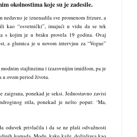
nim okolnostima koje su je zadesile.
 nedavno je iznenadila sve promenom frizure, a
li kao “osvetnički”, imajući u vidu da se tek
a s kojim je u braku provela 19 godina. Ovaj
ost, a glumica je u novom intervjuu za “Vogue”
 modnim stajlinzima i izazovnijim imidžom, pa je
a u ovom period života.
e zaigrana, ponekad je seksi. Jednostavno zavisi
ndroginog stila, ponekad je nešto poput: ‘Ma,
da oduvek privlačila i da se ne plaši odvažnosti
jedinih komada. Modu, kako kaže, doživljava kao