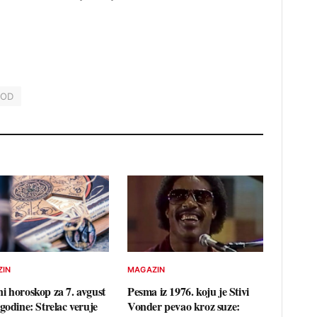
VOD
ZIN
MAGAZIN
i horoskop za 7. avgust
Pesma iz 1976. koju je Stivi
godine: Strelac veruje
Vonder pevao kroz suze: