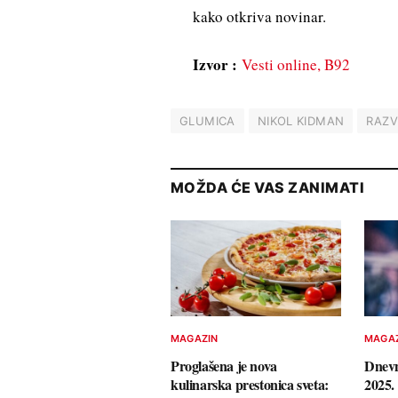
kako otkriva novinar.
Izvor :
Vesti online, B92
GLUMICA
NIKOL KIDMAN
RAZ
MOŽDA ĆE VAS ZANIMATI
MAGAZIN
MAGA
Proglašena je nova
Dnevn
kulinarska prestonica sveta:
2025. 