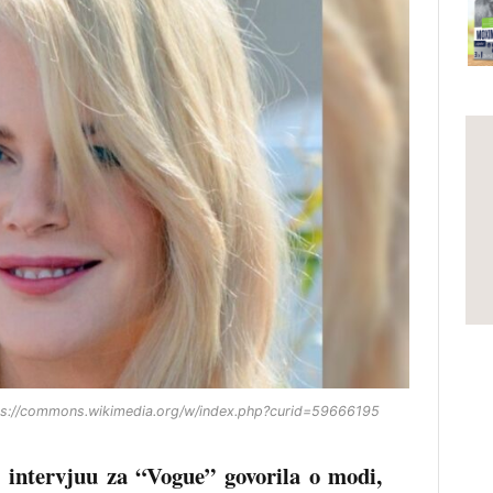
ps://commons.wikimedia.org/w/index.php?curid=59666195
intervjuu za “Vogue” govorila o modi,