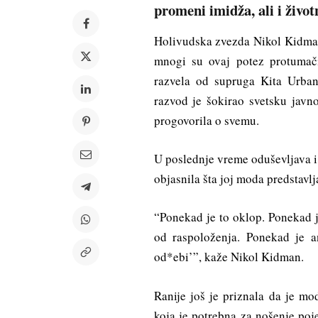
promeni imidža, ali i život
Holivudska zvezda Nikol Kidman
mnogi su ovaj potez protumači
razvela od supruga Kita Urban
razvod je šokirao svetsku javn
progovorila o svemu.
U poslednje vreme oduševljava i
objasnila šta joj moda predstavlj
“Ponekad je to oklop. Ponekad j
od raspoloženja. Ponekad je a
od*ebi’”, kaže Nikol Kidman.
Ranije još je priznala da je mo
koja je potrebna za nošenje po