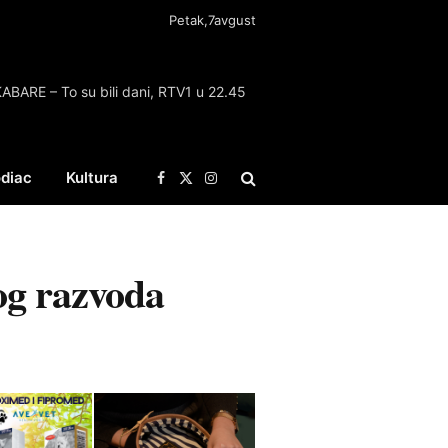
Petak,7avgust
ABARE – To su bili dani, RTV1 u 22.45
diac
Kultura
Facebook
X
Instagram
(Twitter)
og razvoda