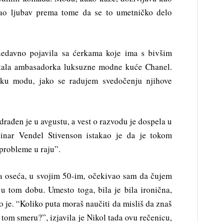
 kao ljubav prema tome da se to umetničko delo
edavno pojavila sa ćerkama koje ima s bivšim
stala ambasadorka luksuzne modne kuće Chanel.
oku modu, jako se radujem svedočenju njihove
drađen je u avgustu, a vest o razvodu je dospela u
inar Vendel Stivenson istakao je da je tokom
probleme u raju”.
a oseća, u svojim 50-im, očekivao sam da čujem
u tom dobu. Umesto toga, bila je bila ironična,
o je. “Koliko puta moraš naučiti da misliš da znaš
u tom smeru?”, izjavila je Nikol tada ovu rečenicu,