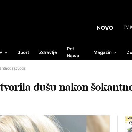
NOVO
TV K
Pet
v
Sport
Zdravlje
Magazin
Zo
News
kantnog razvoda
tvorila dušu nakon šokantn