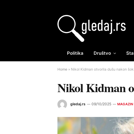
Politika
Društvo
Sta
Home
»
Nikol Kidman otvorila dušu nakon šo
Nikol Kidman o
gledaj.rs
09/10/2025
MAGAZIN