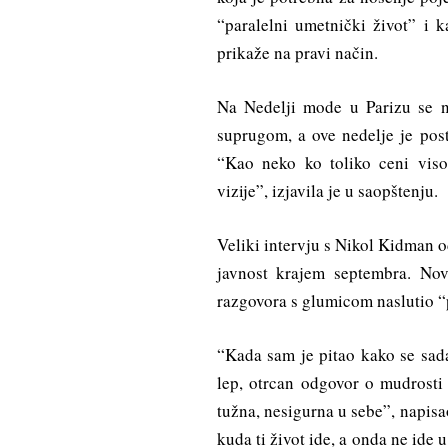
“paralelni umetnički život” i
prikaže na pravi način.
Na Nedelji mode u Parizu se n
suprugom, a ove nedelje je po
“Kao neko ko toliko ceni vis
vizije”, izjavila je u saopštenju.
Veliki intervju s Nikol Kidman o
javnost krajem septembra. Nov
razgovora s glumicom naslutio “
“Kada sam je pitao kako se sad
lep, otrcan odgovor o mudrosti 
tužna, nesigurna u sebe”, napisa
kuda ti život ide, a onda ne ide 