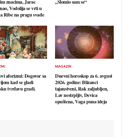
im znacima, Jarac
„Slomio sam se“
ao, Vodolija se vrti u
 a Ribe na pragu svađe
ZMI
MAGAZIN
vi aforizmi: Dogovor sa
Dnevni horoskop za 6. avgust
cijom kad se gladi
2026. godine: Blizanci
sku tvrđavu gradi.
tajanstveni, Rak zaljubljen,
Lav nestrpljiv, Devica
opuštena, Vaga puna ideja