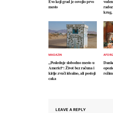
Evo koji grad je osvojio prvo
voden
mesto
radozn
krug,
MAGAZIN
AFORI
„Poslednje slobodno mesto u
Danko
Americi“: Život bez računa i
opozi
kirije zvuči idealno, ali postoji
režim
caka
LEAVE A REPLY