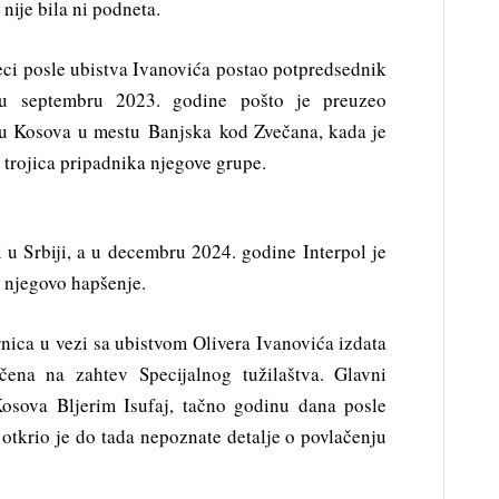
 nije bila ni podneta.
ci posle ubistva Ivanovića postao potpredsednik
e u septembru 2023. godine pošto je preuzeo
ju Kosova u mestu Banjska kod Zvečana, kada je
i trojica pripadnika njegove grupe.
i u Srbiji, a u decembru 2024. godine Interpol je
 njegovo hapšenje.
rnica u vezi sa ubistvom Olivera Ivanovića izdata
ena na zahtev Specijalnog tužilaštva. Glavni
 Kosova Bljerim Isufaj, tačno godinu dana posle
otkrio je do tada nepoznate detalje o povlačenju