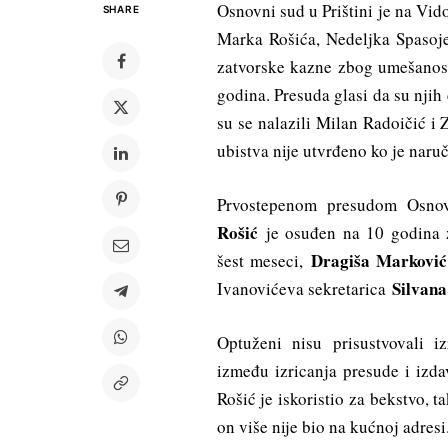
Osnovni sud u Prištini je na Vi
SHARE
Marka Rošića, Nedeljka Spasoj
zatvorske kazne zbog umešanost
godina. Presuda glasi da su njih
su se nalazili Milan Radoičić i
ubistva nije utvrđeno ko je naruč
Prvostepenom presudom Osnov
Rošić
je osuđen na 10 godina 
Dragiša Marković
šest meseci,
Silvana
Ivanovićeva sekretarica
Optuženi nisu prisustvovali i
između izricanja presude i izd
Rošić je iskoristio za bekstvo, 
on više nije bio na kućnoj adresi