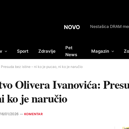
NOVO
Nestašica DRAM memo
Pet
v
Sport
Zdravlje
Magazin
Zo
News
Presuda bez istine – ni ko je pucao, ni ko je naručio
tvo Olivera Ivanovića: Presu
ni ko je naručio
16/01/2026
KOMENTAR