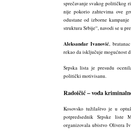
sprečavanje svakog političkog ri
nije pokorio zahtevima ove gr
odustane od izborne kampanje k
struktura Srbije“, navodi se u pre
Aleksandar Ivanović
, bratana
rekao da isključuje mogućnost d
Srpska lista je presudu oceni
politički motivisanu.
Radoičić – vođa kriminalne
Kosovsko tužilaštvo je u optu
potpredsednik Srpske liste 
organizovala ubistvo Olivera I