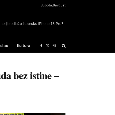
Subota,8avgust
rije odlaže isporuku iPhone 18 Pro?
diac
Kultura
Facebook
X
Instagram
(Twitter)
da bez istine –