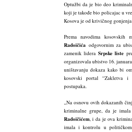
Optužbi da je bio deo krimina
koji je takođe bio policajac u vr
Kosova je od krivičnog gonjenja
Prema navodima kosovskih m
Radoičića
odgovornim za ubist
Srpske liste
zamenik lidera
pre
organizovala ubistvo 16. januara
uništavanju dokaza kako bi ome
kosovski portal “Zakletva i 
postupaka.
„Na osnovu ovih dokazanih činj
kriminalne grupe, da je imal
Radoičićem
, i da je ova krimin
imala i kontrolu u političkom