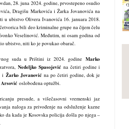
dovdan, 28. juna 2024. godine, prvostepeno osudio
evića, Dragišu Markovića i Žarka Jovanovića na
i u ubistvo Olivera Ivanovića 16. januara 2018.
 četvorica bili deo kriminalne grupe na čijem čelu
 Zvonko Veselinović. Međutim, ni osam godina od
io ubistvo, niti ko je povukao obarač.
Marko
nog suda u Prištini iz 2024. godine
Nedeljko Spasojević
zatvora,
na četiri godine i
Žarko Jovanović
i
na po četiri godine, dok je
 Arsović
oslobođena optužbi.
zricanju presude, a višečasovni vremenski jaz
avanja naloga za privođenje na odsluženje kazne
tako da kada je Kosovska policija došla po njega –
.