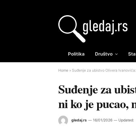
Politika
Društvo
Sta
Home
»
Suđenje za ubistvo Olivera Ivanovića: 
Suđenje za ubis
ni ko je pucao, 
gledaj.rs
16/01/2026
Updated: