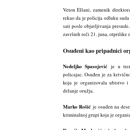
Veton Elšani, zamenik direktor
rekao da je policija odluku sud
sati posle objavljivanja presude
završnih reči 21. juna, otprilike
Osuđeni kao pripadnici or
Nedeljko Spasojević
je u tren
policajac. Osuđen je za krivičn
koja je organizovala ubistvo 
držanje oružja.
Marko Rošić
je osuđen na dese
kriminalnoj grupi koja je organi