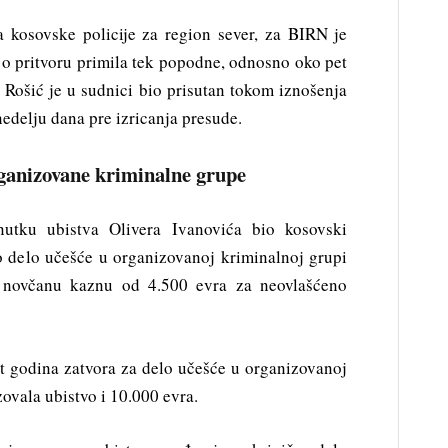
a kosovske policije za region sever, za BIRN je
a o pritvoru primila tek popodne, odnosno oko pet
. Rošić je u sudnici bio prisutan tokom iznošenja
 nedelju dana pre izricanja presude.
ganizovane kriminalne grupe
utku ubistva Olivera Ivanovića bio kosovski
o delo učešće u organizovanoj kriminalnoj grupi
i novčanu kaznu od 4.500 evra za neovlašćeno
t godina zatvora za delo učešće u organizovanoj
zovala ubistvo i 10.000 evra.