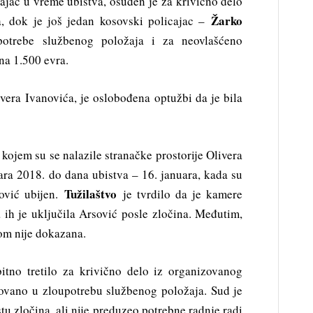
cajac u vreme ubistva, osuđen je za krivično delo
Žarko
a, dok je još jedan kosovski policajac –
trebe službenog položaja i za neovlašćeno
na 1.500 evra.
ivera Ivanovića, je oslobođena optužbi da je bila
kojem su se nalazile stranačke prostorije Olivera
uara 2018. do dana ubistva – 16. januara, kada su
Tužilaštvo
nović ubijen.
je tvrdilo da je kamere
a ih je uključila Arsović posle zločina. Međutim,
om nije dokazana.
bitno tretilo za krivično delo iz organizovanog
ikovano u zloupotrebu službenog položaja. Sud je
tu zločina, ali nije preduzeo potrebne radnje radi