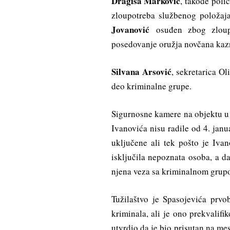
Dragiša Marković
, takođe poli
zloupotreba službenog položaj
Jovanović
osuđen zbog zloupo
posedovanje oružja novčana kaz
Silvana Arsović
, sekretarica Ol
deo kriminalne grupe.
Sigurnosne kamere na objektu u 
Ivanovića nisu radile od 4. jan
uključene ali tek pošto je Iva
isključila nepoznata osoba, a d
njena veza sa kriminalnom grup
Tužilaštvo je Spasojevića prvo
kriminala, ali je ono prekvalif
utvrdio da je bio prisutan na mes