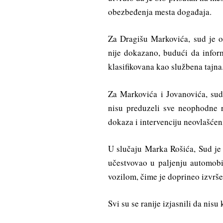
obezbeđenja mesta događaja.
Za Dragišu Markovića, sud je o
nije dokazano, budući da inform
klasifikovana kao službena tajna
Za Markovića i Jovanovića, sud 
nisu preduzeli sve neophodne r
dokaza i intervenciju neovlašćeni
U slučaju Marka Rošića, Sud je 
učestvovao u paljenju automobil
vozilom, čime je doprineo izvrše
Svi su se ranije izjasnili da nisu 