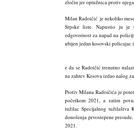
zločin jer optužnica protiv njega
Milan Radoičić je nekoliko mese
Srpske liste. Napustio ju j
odgovornost za napad na polici
ubijen jedan kosovski policajac 
e da se Radoičić trenutno nalaz
na zahtev Kosova izdao nalog za
Protiv Milana Radoičića je pote
početkom 2021, a zatim povuč
tužilac Specijalnog tužilaštva
donošenja prvostepene presude, 
2021.