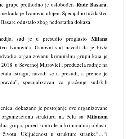
Rade Basara
lne grupe prethodno je oslobođen
,
eme kada je Ivanović ubijen. Specijalno tužilaštvo
 Basare odustalo zbog nedostatka dokaza.
Milana
edija, sud je u presudio proglasio
vo Ivanovića. Osnovni sud navodi da je bivši
dvodio organizovanu kriminalnu grupu koja je
 2018. u Severnoj Mitrovici i preduzela radnje na
tala istragu, navodi se u presudi, a preneo je
pravda”, specijalizovan za praćenje sudskih
enica, dokazano je postojanje ove organizovane
Milanom
a organizacionu strukturu na čelu sa
alna grupa, pored kontrole u ​​kriminalnoj oblasti,
 životu. Uključenost u strukture stranke“…“i