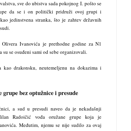
valstva, sve do ubistva sada pokojnog I. pošto se
upe da se i on politički pridruži ovoj grupi i
ao jedinstvena stranka, što je zahtev državnih
sudi.
c Olivera Ivanovića je prethodne godine za N1
a su se osuđeni sami od sebe organizovali.
la kao drakonsku, neutemeljenu na dokazima i
 grupe bez optužnice i presude
žnici, a sud u presudi naveo da je nekadašnji
Milan Radoičić vođa oružane grupe koja je
vanovića. Međutim, njemu se nije sudilo za ovaj