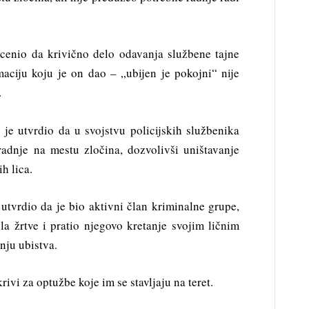
cenio da krivično delo odavanja službene tajne
aciju koju je on dao – „ubijen je pokojni“ nije
.
je utvrdio da u svojstvu policijskih službenika
adnje na mestu zločina, dozvolivši uništavanje
h lica.
utvrdio da je bio aktivni član kriminalne grupe,
a žrtve i pratio njegovo kretanje svojim ličnim
nju ubistva.
krivi za optužbe koje im se stavljaju na teret.