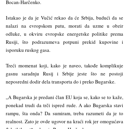
Bocan-Harčenko.
Istakao je da je Vučić rekao da će Srbija, budući da se
nalazi na evropskom putu, morati da uzme u obzir
odluke, u okviru evropske energetske politike prema
Rusiji, što podrazumeva potpuni prekid kupovine i
isporuku ruskog gasa.
Treći momenat koji, kako je naveo, takođe komplikuje
gasnu saradnju Rusij i Srbije jeste što ne postoji
neposredni dodir dela transporta do i preko Bugarske.
„A Bugarska je predani član EU koja se, kako se to kaže,
ponekad trudi da trči ispred rude. A ako Bugarska stavi
rampu, šta onda? Da sumiram, treba razumeti da je to
realnost. Zato je ovde ugovor na kraći rok jer omogućava