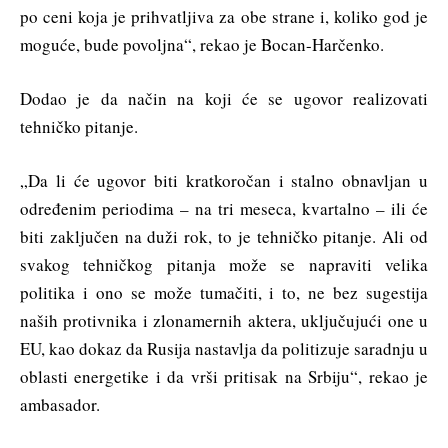
po ceni koja je prihvatljiva za obe strane i, koliko god je
moguće, bude povoljna“, rekao je Bocan-Harčenko.
Dodao je da način na koji će se ugovor realizovati
tehničko pitanje.
„Da li će ugovor biti kratkoročan i stalno obnavljan u
određenim periodima – na tri meseca, kvartalno – ili će
biti zaključen na duži rok, to je tehničko pitanje. Ali od
svakog tehničkog pitanja može se napraviti velika
politika i ono se može tumačiti, i to, ne bez sugestija
naših protivnika i zlonamernih aktera, uključujući one u
EU, kao dokaz da Rusija nastavlja da politizuje saradnju u
oblasti energetike i da vrši pritisak na Srbiju“, rekao je
ambasador.