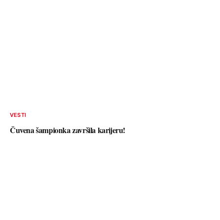
VESTI
Čuvena šampionka završila karijeru!