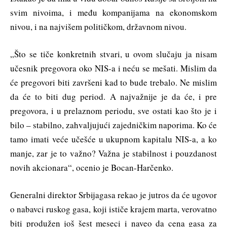
svim nivoima, i među kompanijama na ekonomskom
nivou, i na najvišem političkom, državnom nivou.
„Što se tiče konkretnih stvari, u ovom slučaju ja nisam
učesnik pregovora oko NIS-a i neću se mešati. Mislim da
će pregovori biti završeni kad to bude trebalo. Ne mislim
da će to biti dug period. A najvažnije je da će, i pre
pregovora, i u prelaznom periodu, sve ostati kao što je i
bilo – stabilno, zahvaljujući zajedničkim naporima. Ko će
tamo imati veće učešće u ukupnom kapitalu NIS-a, a ko
manje, zar je to važno? Važna je stabilnost i pouzdanost
novih akcionara“, ocenio je Bocan-Harčenko.
Generalni direktor Srbijagasa rekao je jutros da će ugovor
o nabavci ruskog gasa, koji ističe krajem marta, verovatno
biti produžen još šest meseci i naveo da cena gasa za