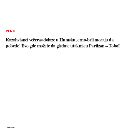
VESTI
Kazahstanci večeras dolaze u Humsku, crno-beli moraju da
pobede! Evo gde možete da gledate utakmicu Partizan – Tobol!