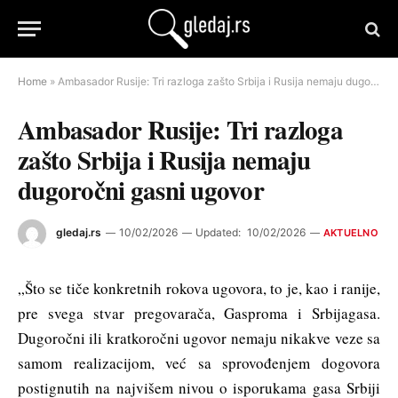
Home
»
Ambasador Rusije: Tri razloga zašto Srbija i Rusija nemaju dugoročni gasni ugovor
Ambasador Rusije: Tri razloga
zašto Srbija i Rusija nemaju
dugoročni gasni ugovor
gledaj.rs
10/02/2026
Updated:
10/02/2026
AKTUELNO
„Što se tiče konkretnih rokova ugovora, to je, kao i ranije,
pre svega stvar pregovarača, Gasproma i Srbijagasa.
Dugoročni ili kratkoročni ugovor nemaju nikakve veze sa
samom realizacijom, već sa sprovođenjem dogovora
postignutih na najvišem nivou o isporukama gasa Srbiji