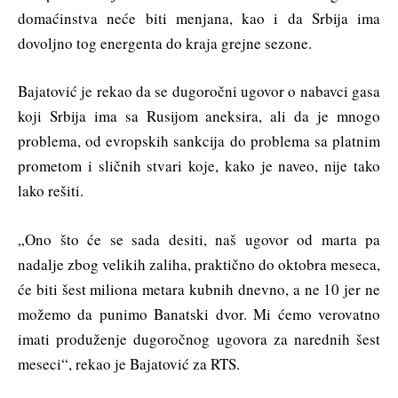
domaćinstva neće biti menjana, kao i da Srbija ima
dovoljno tog energenta do kraja grejne sezone.
Bajatović je rekao da se dugoročni ugovor o nabavci gasa
koji Srbija ima sa Rusijom aneksira, ali da je mnogo
problema, od evropskih sankcija do problema sa platnim
prometom i sličnih stvari koje, kako je naveo, nije tako
lako rešiti.
„Ono što će se sada desiti, naš ugovor od marta pa
nadalje zbog velikih zaliha, praktično do oktobra meseca,
će biti šest miliona metara kubnih dnevno, a ne 10 jer ne
možemo da punimo Banatski dvor. Mi ćemo verovatno
imati produženje dugoročnog ugovora za narednih šest
meseci“, rekao je Bajatović za RTS.