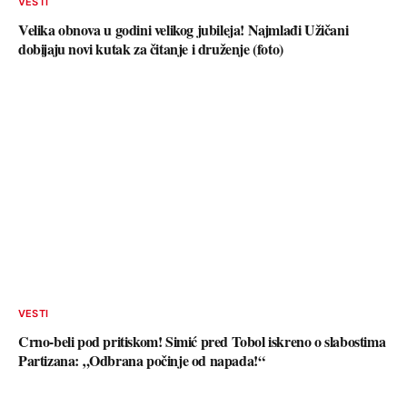
VESTI
Velika obnova u godini velikog jubileja! Najmlađi Užičani
dobijaju novi kutak za čitanje i druženje (foto)
VESTI
Crno-beli pod pritiskom! Simić pred Tobol iskreno o slabostima
Partizana: „Odbrana počinje od napada!“