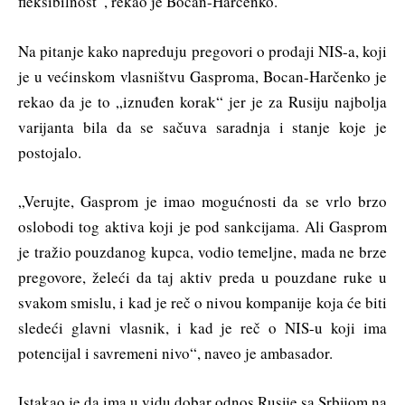
fleksibilnost“, rekao je Bocan-Harčenko.
Na pitanje kako napreduju pregovori o prodaji NIS-a, koji
je u većinskom vlasništvu Gasproma, Bocan-Harčenko je
rekao da je to „iznuđen korak“ jer je za Rusiju najbolja
varijanta bila da se sačuva saradnja i stanje koje je
postojalo.
„Verujte, Gasprom je imao mogućnosti da se vrlo brzo
oslobodi tog aktiva koji je pod sankcijama. Ali Gasprom
je tražio pouzdanog kupca, vodio temeljne, mada ne brze
pregovore, želeći da taj aktiv preda u pouzdane ruke u
svakom smislu, i kad je reč o nivou kompanije koja će biti
sledeći glavni vlasnik, i kad je reč o NIS-u koji ima
potencijal i savremeni nivo“, naveo je ambasador.
Istakao je da ima u vidu dobar odnos Rusije sa Srbijom na