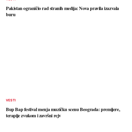
Pakistan ograničio rad stranih medija: Nova pravila izazvala
buru
VESTI
Bup Bap festival menja muzičku scenu Beograda: premijere,
terapije zvukom i završni rejv