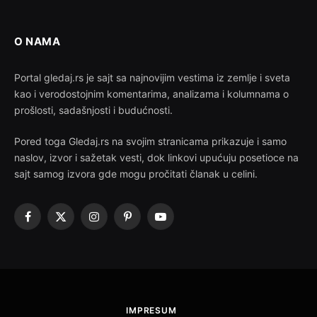
O NAMA
Portal gledaj.rs je sajt sa najnovijim vestima iz zemlje i sveta
kao i verodostojnim komentarima, analizama i kolumnama o
prošlosti, sadašnjosti i budućnosti.
Pored toga Gledaj.rs na svojim stranicama prikazuje i samo
naslov, izvor i sažetak vesti, dok linkovi upućuju posetioce na
sajt samog izvora gde mogu pročitati članak u celini.
Facebook
X
Instagram
Pinterest
YouTube
(Twitter)
IMPRESUM