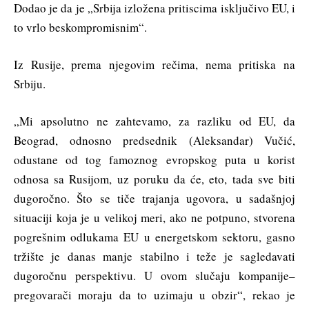
Dodao je da je „Srbija izložena pritiscima isključivo EU, i
to vrlo beskompromisnim“.
Iz Rusije, prema njegovim rečima, nema pritiska na
Srbiju.
„Mi apsolutno ne zahtevamo, za razliku od EU, da
Beograd, odnosno predsednik (Aleksandar) Vučić,
odustane od tog famoznog evropskog puta u korist
odnosa sa Rusijom, uz poruku da će, eto, tada sve biti
dugoročno. Što se tiče trajanja ugovora, u sadašnjoj
situaciji koja je u velikoj meri, ako ne potpuno, stvorena
pogrešnim odlukama EU u energetskom sektoru, gasno
tržište je danas manje stabilno i teže je sagledavati
dugoročnu perspektivu. U ovom slučaju kompanije–
pregovarači moraju da to uzimaju u obzir“, rekao je