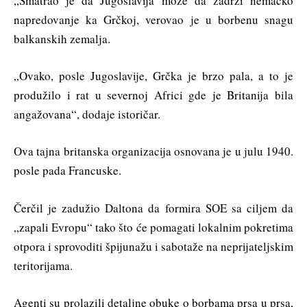
„Smatrao je da Jugoslavija može da zadrži nemačko
napredovanje ka Grčkoj, verovao je u borbenu snagu
balkanskih zemalja.
„Ovako, posle Jugoslavije, Grčka je brzo pala, a to je
produžilo i rat u severnoj Africi gde je Britanija bila
angažovana“, dodaje istoričar.
Ova tajna britanska organizacija osnovana je u julu 1940.
posle pada Francuske.
Čerčil je zadužio Daltona da formira SOE sa ciljem da
„zapali Evropu“ tako što će pomagati lokalnim pokretima
otpora i sprovoditi špijunažu i sabotaže na neprijateljskim
teritorijama.
Agenti su prolazili detaljne obuke o borbama prsa u prsa,