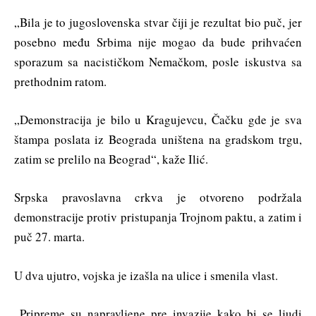
„Bila je to jugoslovenska stvar čiji je rezultat bio puč, jer
posebno među Srbima nije mogao da bude prihvaćen
sporazum sa nacističkom Nemačkom, posle iskustva sa
prethodnim ratom.
„Demonstracija je bilo u Kragujevcu, Čačku gde je sva
štampa poslata iz Beograda uništena na gradskom trgu,
zatim se prelilo na Beograd“, kaže Ilić.
Srpska pravoslavna crkva je otvoreno podržala
demonstracije protiv pristupanja Trojnom paktu, a zatim i
puč 27. marta.
U dva ujutro, vojska je izašla na ulice i smenila vlast.
„Pripreme su napravljene pre invazije kako bi se ljudi