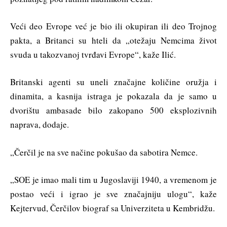
Veći deo Evrope već je bio ili okupiran ili deo Trojnog
pakta, a Britanci su hteli da „otežaju Nemcima život
svuda u takozvanoj tvrđavi Evrope“, kaže Ilić.
Britanski agenti su uneli značajne količine oružja i
dinamita, a kasnija istraga je pokazala da je samo u
dvorištu ambasade bilo zakopano 500 eksplozivnih
naprava, dodaje.
„Čerčil je na sve načine pokušao da sabotira Nemce.
„SOE je imao mali tim u Jugoslaviji 1940, a vremenom je
postao veći i igrao je sve značajniju ulogu“, kaže
Kejtervud, Čerčilov biograf sa Univerziteta u Kembridžu.