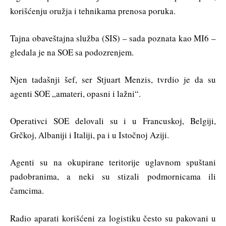
korišćenju oružja i tehnikama prenosa poruka.
Tajna obaveštajna služba (SIS) – sada poznata kao MI6 –
gledala je na SOE sa podozrenjem.
Njen tadašnji šef, ser Stjuart Menzis, tvrdio je da su
agenti SOE „amateri, opasni i lažni“.
Operativci SOE delovali su i u Francuskoj, Belgiji,
Grčkoj, Albaniji i Italiji, pa i u Istočnoj Aziji.
Agenti su na okupirane teritorije uglavnom spuštani
padobranima, a neki su stizali podmornicama ili
čamcima.
Radio aparati korišćeni za logistiku često su pakovani u