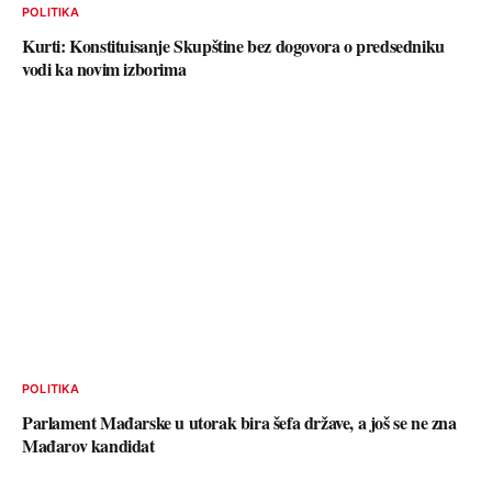
POLITIKA
Kurti: Konstituisanje Skupštine bez dogovora o predsedniku
vodi ka novim izborima
POLITIKA
Parlament Mađarske u utorak bira šefa države, a još se ne zna
Mađarov kandidat