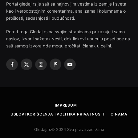
Portal gledaj.rs je sajt sa najnovijim vestima iz zemlje i sveta
kao i verodostojnim komentarima, analizama i kolumnama o
prošlosti, sadašnjosti i budućnosti.
Pored toga Gledaj.rs na svojim stranicama prikazuje i samo
naslov, izvor i sažetak vesti, dok linkovi upućuju posetioce na
sajt samog izvora gde mogu pročitati članak u celini.
Facebook
X
Instagram
Pinterest
YouTube
(Twitter)
IMPRESUM
USLOVI KORIŠĆENJA I POLITIKA PRIVATNOSTI
O NAMA
Gledaj.rs© 2024 Sva prava zadržana