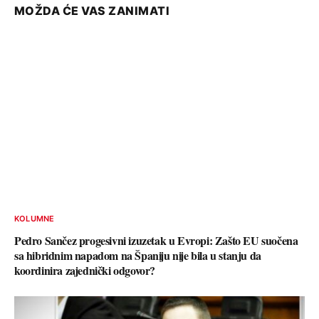
MOŽDA ĆE VAS ZANIMATI
KOLUMNE
Pedro Sančez progesivni izuzetak u Evropi: Zašto EU suočena
sa hibridnim napadom na Španiju nije bila u stanju da
koordinira zajednički odgovor?