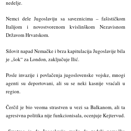
nedelje.
Nemci dele Jugoslaviju sa saveznicima – fašističkom
Italijom i novostvorenom kvislinškom Nezavisnom
Državom Hrvatskom.
Silovit napad Nemačke i brza kapitulacija Jugoslavije bila
je „šok“ za London, zaključuje Ilić.
Posle invazije i povlačenja jugoslovenske vojske, mnogi
agenti su deportovani, ali su se neki kasnije vraćali u
region.
Čerčil je bio veoma strastven u vezi sa Balkanom, ali ta
agresivna politika nije funkcionisala, ocenjuje Kejtervud.