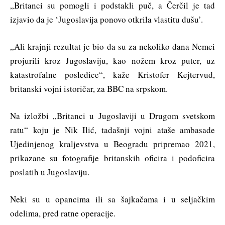
„Britanci su pomogli i podstakli puč, a Čerčil je tad
izjavio da je ‘Jugoslavija ponovo otkrila vlastitu dušu’.
„Ali krajnji rezultat je bio da su za nekoliko dana Nemci
projurili kroz Jugoslaviju, kao nožem kroz puter, uz
katastrofalne posledice“, kaže Kristofer Kejtervud,
britanski vojni istoričar, za BBC na srpskom.
Na izložbi „Britanci u Jugoslaviji u Drugom svetskom
ratu“ koju je Nik Ilić, tadašnji vojni ataše ambasade
Ujedinjenog kraljevstva u Beogradu pripremao 2021,
prikazane su fotografije britanskih oficira i podoficira
poslatih u Jugoslaviju.
Neki su u opancima ili sa šajkačama i u seljačkim
odelima, pred ratne operacije.