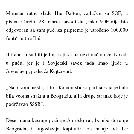
Ministar ratne vlade Hju Dalton, zadužen za SOE, u
pismu Čerčilu 28. marta navodi da „iako SOE nije bio
odgovoran za sam puč, za pripreme je utrošeno 100.000
funti“, citira Ilić.
Britanci nisu bili jedini koji su na neki način učestvovali
u puču, jer je i Sovjetski savez tada imao ljude u
Jugoslaviji, podseća Kejtervud.
„Na prvom mestu, Tito i Komunistička partija koja je tada
bila veoma snažna u Beogradu, ali i druge stranke koje je
podržavao SSSR“.
Deset dana kasnije počinje Aprilski rat, bombardovanje
Beograda, i Jugoslavija kapitulira za manje od dve