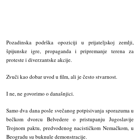
Pozadinska podrška opoziciji u prijateljskoj zemlji,
špijunske igre, propaganda i pripremanje terena za
proteste i diverzantske akcije.
Zvuči kao dobar uvod u film, ali je često stvarnost.
I ne, ne govorimo o današnjici.
Samo dva dana posle svečanog potpisivanja sporazuma u
bečkom dvorcu Belvedere o pristupanju Jugoslavije
Trojnom paktu, predvođenog nacističkom Nemačkom, u
Beogradu su buknule demonstracije.