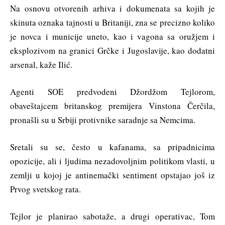
Na osnovu otvorenih arhiva i dokumenata sa kojih je
skinuta oznaka tajnosti u Britaniji, zna se precizno koliko
je novca i municije uneto, kao i vagona sa oružjem i
eksplozivom na granici Grčke i Jugoslavije, kao dodatni
arsenal, kaže Ilić.
Agenti SOE predvodeni Džordžom Tejlorom,
obaveštajcem britanskog premijera Vinstona Čerčila,
pronašli su u Srbiji protivnike saradnje sa Nemcima.
Sretali su se, često u kafanama, sa pripadnicima
opozicije, ali i ljudima nezadovoljnim politikom vlasti, u
zemlji u kojoj je antinemački sentiment opstajao još iz
Prvog svetskog rata.
Tejlor je planirao sabotaže, a drugi operativac, Tom