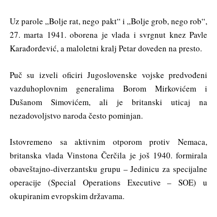
Uz parole „Bolje rat, nego pakt“ i „Bolje grob, nego rob“,
27. marta 1941. oborena je vlada i svrgnut knez Pavle
Karađorđević, a maloletni kralj Petar doveden na presto.
Puč su izveli oficiri Jugoslovenske vojske predvođeni
vazduhoplovnim generalima Borom Mirkovićem i
Dušanom Simovićem, ali je britanski uticaj na
nezadovoljstvo naroda često pominjan.
Istovremeno sa aktivnim otporom protiv Nemaca,
britanska vlada Vinstona Čerčila je još 1940. formirala
obaveštajno-diverzantsku grupu – Jedinicu za specijalne
operacije (Special Operations Executive – SOE) u
okupiranim evropskim državama.