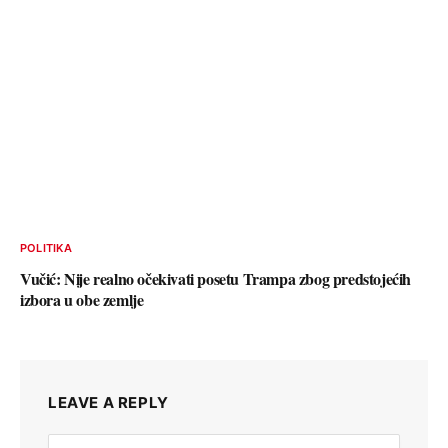
POLITIKA
Vučić: Nije realno očekivati posetu Trampa zbog predstojećih
izbora u obe zemlje
LEAVE A REPLY