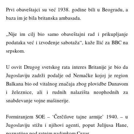
Prvi obaveštajci su već 1938. godine bili u Beogradu, a
baza im je bila britanska ambasada.
„Nije im cilj bio samo obaveštajni rad i prikupljanje
podataka već i izvođenje sabotaža“, kaže Ilić za BBC na
srpskom.
U osvit Drugog svetskog rata interes Britanije je bio da
Jugoslaviju zadrži podalje od Nemačke kojoj je region
Balkana bio od vitalnog značaja zbog plovidbe Dunavom
i železnice, ali i rudnih nalazišta neophodnih za
snabdevanje vojne mašinerije.
Formiranjem SOE – ‘Čerčilove tajne armije’ 1940. – u
Jugoslaviju stižu i njihovi agenti, poput Julijusa Hane,
poznatijeg pod ratnim nadimkom Cezar.