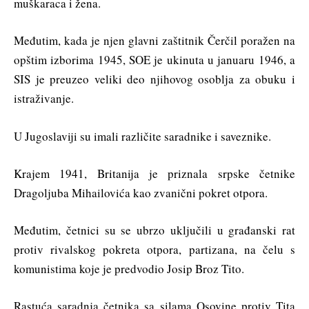
muškaraca i žena.
Međutim, kada je njen glavni zaštitnik Čerčil poražen na
opštim izborima 1945, SOE je ukinuta u januaru 1946, a
SIS je preuzeo veliki deo njihovog osoblja za obuku i
istraživanje.
U Jugoslaviji su imali različite saradnike i saveznike.
Krajem 1941, Britanija je priznala srpske četnike
Dragoljuba Mihailovića kao zvanični pokret otpora.
Međutim, četnici su se ubrzo uključili u građanski rat
protiv rivalskog pokreta otpora, partizana, na čelu s
komunistima koje je predvodio Josip Broz Tito.
Rastuća saradnja četnika sa silama Osovine protiv Tita