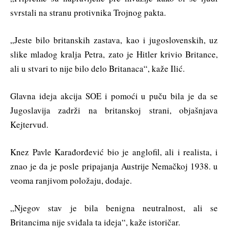
svrstali na stranu protivnika Trojnog pakta.
„Jeste bilo britanskih zastava, kao i jugoslovenskih, uz
slike mladog kralja Petra, zato je Hitler krivio Britance,
ali u stvari to nije bilo delo Britanaca“, kaže Ilić.
Glavna ideja akcija SOE i pomoći u puču bila je da se
Jugoslavija zadrži na britanskoj strani, objašnjava
Kejtervud.
Knez Pavle Karađorđević bio je anglofil, ali i realista, i
znao je da je posle pripajanja Austrije Nemačkoj 1938. u
veoma ranjivom položaju, dodaje.
„Njegov stav je bila benigna neutralnost, ali se
Britancima nije sviđala ta ideja“, kaže istoričar.