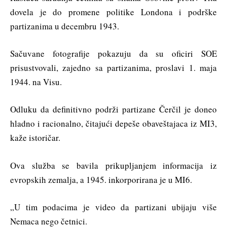
dovela je do promene politike Londona i podrške
partizanima u decembru 1943.
Sačuvane fotografije pokazuju da su oficiri SOE
prisustvovali, zajedno sa partizanima, proslavi 1. maja
1944. na Visu.
Odluku da definitivno podrži partizane Čerčil je doneo
hladno i racionalno, čitajući depeše obaveštajaca iz MI3,
kaže istoričar.
Ova služba se bavila prikupljanjem informacija iz
evropskih zemalja, a 1945. inkorporirana je u MI6.
„U tim podacima je video da partizani ubijaju više
Nemaca nego četnici.