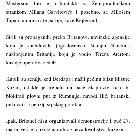
Masterson, bio je u kontaktu sa Zemljoradničkom
strankom Milana Garvilovića i posebno, sa Milošem
Tupanjaninom iz te partije, kaže Kejtervud.
Širili su propagandu preko Britanove, novinske agencije
koja je snabdevala jugoslovensku štampu člancima
naklonjenim Britaniji, koju je vodio Terens Aterton,
kasnije operativac SOE.
Kupili su zemlju kod Đerdapa i našli pećinu blizu klisure
Kazan, odakle je trebalo da bace eksploziv kako bi
blokirali plovni put iz Rumunije, navodi Ilić, britanski
pukovnik u penziji srpskog porekla.
Ipak, Britanci nisu organizovali demonstracije i puč 27.
marta, već je to izraz narodnog nezadovoljstva, kaže on.