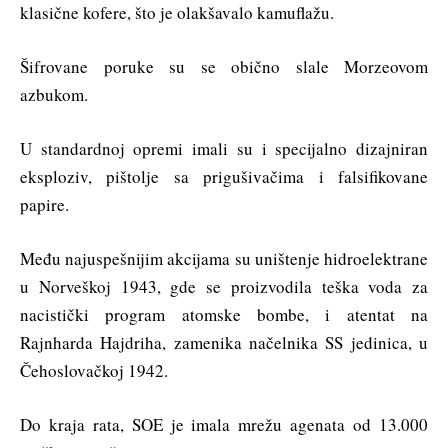
klasične kofere, što je olakšavalo kamuflažu.
Šifrovane poruke su se obično slale Morzeovom
azbukom.
U standardnoj opremi imali su i specijalno dizajniran
eksploziv, pištolje sa prigušivačima i falsifikovane
papire.
Među najuspešnijim akcijama su uništenje hidroelektrane
u Norveškoj 1943, gde se proizvodila teška voda za
nacistički program atomske bombe, i atentat na
Rajnharda Hajdriha, zamenika načelnika SS jedinica, u
Čehoslovačkoj 1942.
Do kraja rata, SOE je imala mrežu agenata od 13.000