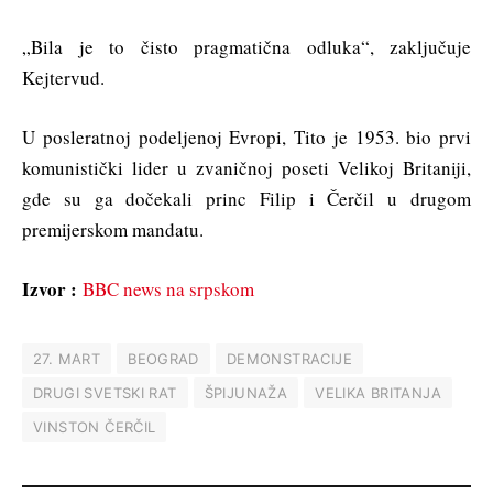
„Bila je to čisto pragmatična odluka“, zaključuje
Kejtervud.
U posleratnoj podeljenoj Evropi, Tito je 1953. bio prvi
komunistički lider u zvaničnoj poseti Velikoj Britaniji,
gde su ga dočekali princ Filip i Čerčil u drugom
premijerskom mandatu.
Izvor :
BBC news na srpskom
27. MART
BEOGRAD
DEMONSTRACIJE
DRUGI SVETSKI RAT
ŠPIJUNAŽA
VELIKA BRITANJA
VINSTON ČERČIL