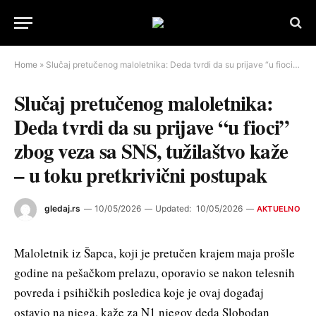
Home
»
Slučaj pretučenog maloletnika: Deda tvrdi da su prijave “u fioci” zbog veza sa SNS, tužilaštvo kaže – u toku pretkrivični postupak
Slučaj pretučenog maloletnika:
Deda tvrdi da su prijave “u fioci”
zbog veza sa SNS, tužilaštvo kaže
– u toku pretkrivični postupak
gledaj.rs
10/05/2026
Updated:
10/05/2026
AKTUELNO
Maloletnik iz Šapca, koji je pretučen krajem maja prošle
godine na pešačkom prelazu, oporavio se nakon telesnih
povreda i psihičkih posledica koje je ovaj događaj
ostavio na njega, kaže za N1 njegov deda Slobodan