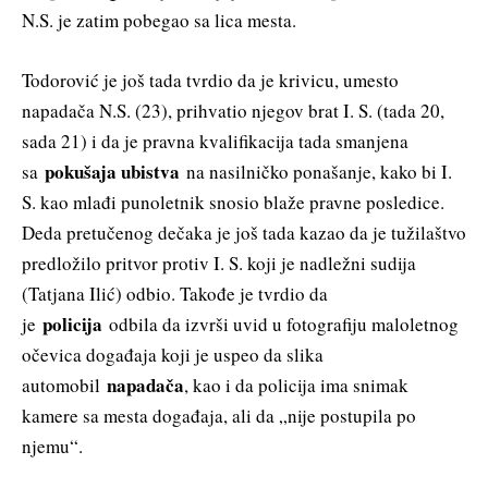
N.S. je zatim pobegao sa lica mesta.
Todorović je još tada tvrdio da je krivicu, umesto
napadača N.S. (23), prihvatio njegov brat I. S. (tada 20,
sada 21) i da je pravna kvalifikacija tada smanjena
pokušaja ubistva
sa
na nasilničko ponašanje, kako bi I.
S. kao mlađi punoletnik snosio blaže pravne posledice.
Deda pretučenog dečaka je još tada kazao da je tužilaštvo
predložilo pritvor protiv I. S. koji je nadležni sudija
(Tatjana Ilić) odbio. Takođe je tvrdio da
policija
je
odbila da izvrši uvid u fotografiju maloletnog
očevica događaja koji je uspeo da slika
napadača
automobil
, kao i da policija ima snimak
kamere sa mesta događaja, ali da „nije postupila po
njemu“.