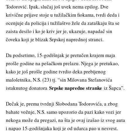
Todorović. Ipak, slučaj još uvek nema epilog. Dve
krivične prijave stoje u tužilačkim fiokama, tvrdi deda i
ocenjuje da policija i tužilaštvo žele da zataškaju šta se
zaista desilo i ko je kriv jer je, ukazuje, napadač sin
čoveka koji je blizak Srpskoj naprednoj stranci.
Da podsetimo, 15-godišnjak je pretučen krajem maja
prošle godine na pešačkom prelazu. Njega je pretukao,
kako je još prošle godine tvrdio deka prebijenog
maloletnika, N.S. (23) tj. “sin Milovana Stefanovića
Srpske napredne stranke
istaknutog donatora
iz Šapca”.
Dečak je, prema tvrdnji Slobodana Todorovića, a zbog
bahate vožnje, N.S. samo upozorio da pazi kako vozi jer
nekoga može da pregazi, na šta je ovaj izašao iz svog auta
i napao 15-godišnjaka koji je od udarca pao u nesvest.