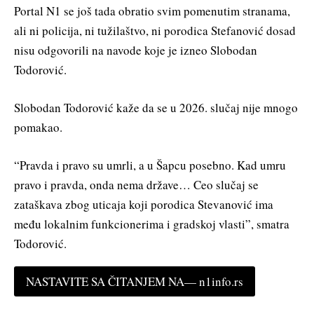
Portal N1 se još tada obratio svim pomenutim stranama,
ali ni policija, ni tužilaštvo, ni porodica Stefanović dosad
nisu odgovorili na navode koje je izneo Slobodan
Todorović.
Slobodan Todorović kaže da se u 2026. slučaj nije mnogo
pomakao.
“Pravda i pravo su umrli, a u Šapcu posebno. Kad umru
pravo i pravda, onda nema države… Ceo slučaj se
zataškava zbog uticaja koji porodica Stevanović ima
među lokalnim funkcionerima i gradskoj vlasti”, smatra
Todorović.
NASTAVITE SA ČITANJEM NA— n1info.rs