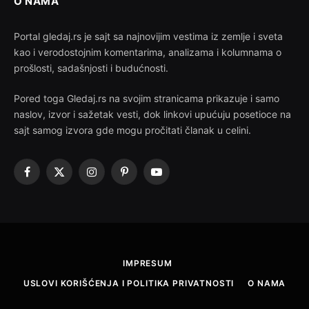
O NAMA
Portal gledaj.rs je sajt sa najnovijim vestima iz zemlje i sveta
kao i verodostojnim komentarima, analizama i kolumnama o
prošlosti, sadašnjosti i budućnosti.
Pored toga Gledaj.rs na svojim stranicama prikazuje i samo
naslov, izvor i sažetak vesti, dok linkovi upućuju posetioce na
sajt samog izvora gde mogu pročitati članak u celini.
Facebook
X
Instagram
Pinterest
YouTube
(Twitter)
IMPRESUM
USLOVI KORIŠĆENJA I POLITIKA PRIVATNOSTI
O NAMA