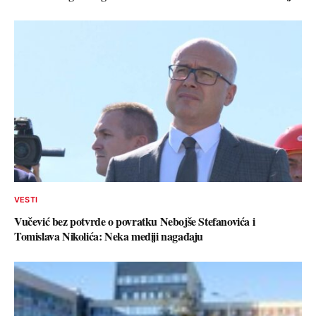
VESTI
Vučević bez potvrde o povratku Nebojše Stefanovića i
Tomislava Nikolića: Neka mediji nagađaju