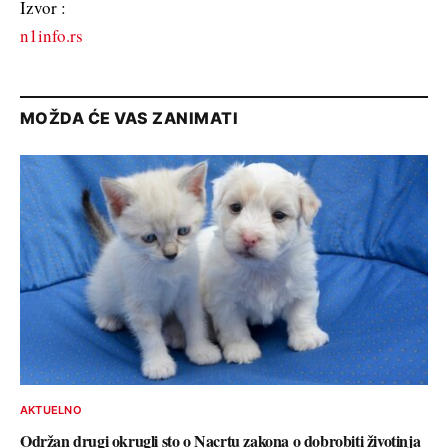
Izvor :
n1info.rs
MOŽDA ĆE VAS ZANIMATI
AKTUELNO
Održan drugi okrugli sto o Nacrtu zakona o dobrobiti životinja