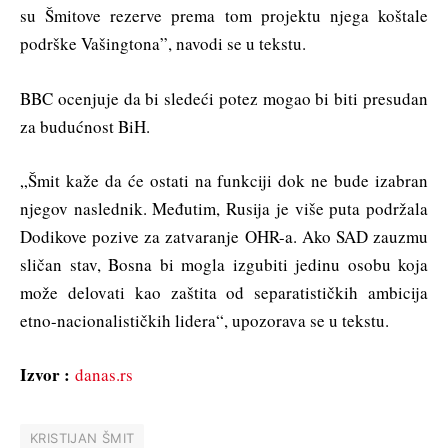
su Šmitove rezerve prema tom projektu njega koštale
podrške Vašingtona”, navodi se u tekstu.
BBC ocenjuje da bi sledeći potez mogao bi biti presudan
za budućnost BiH.
„Šmit kaže da će ostati na funkciji dok ne bude izabran
njegov naslednik. Međutim, Rusija je više puta podržala
Dodikove pozive za zatvaranje OHR-a. Ako SAD zauzmu
sličan stav, Bosna bi mogla izgubiti jedinu osobu koja
može delovati kao zaštita od separatističkih ambicija
etno-nacionalističkih lidera“, upozorava se u tekstu.
Izvor :
danas.rs
KRISTIJAN ŠMIT