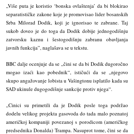
„Više puta je koristio ‘bonska ovlaštenja’ da bi blokirao
separatističke zakone koje je promovisao lider bosanskih
Srba Milorad Dodik, koji je ignorisao te zabrane. Taj
sukob doveo je do toga da Dodik dobije jednogodišnju
zatvorsku kaznu i šestogodišnju zabranu obavljanja
javnih funkcija”, naglašava se u tekstu.
BBC dalje ocenjuje da se „čini se da bi Dodik dugoročno
mogao izaći kao pobednik“, ističući da se „njegovo
skupo angažovanje lobista u Vašingtonu isplatilo kada su
SAD ukinule dugogodišnje sankcije protiv njega“.
„Cinici su primetili da je Dodik posle toga podržao
dodelu velikog projekta gasovoda do tada malo poznatoj
američkoj kompaniji povezanoj s porodicom (američkog
predsednika Donalda) Trampa. Nasuprot tome, čini se da