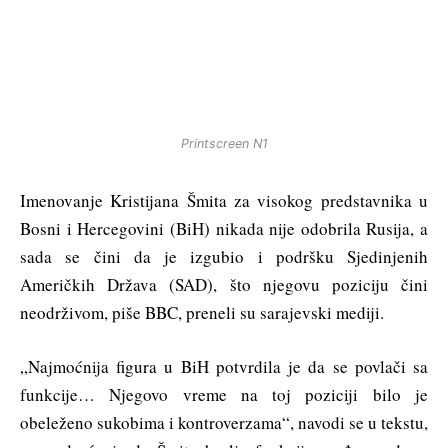
Printscreen N1
Imenovanje Kristijana Šmita za visokog predstavnika u
Bosni i Hercegovini (BiH) nikada nije odobrila Rusija, a
sada se čini da je izgubio i podršku Sjedinjenih
Američkih Država (SAD), što njegovu poziciju čini
neodrživom, piše BBC, preneli su sarajevski mediji.
„Najmoćnija figura u BiH potvrdila je da se povlači sa
funkcije… Njegovo vreme na toj poziciji bilo je
obeleženo sukobima i kontroverzama“, navodi se u tekstu,