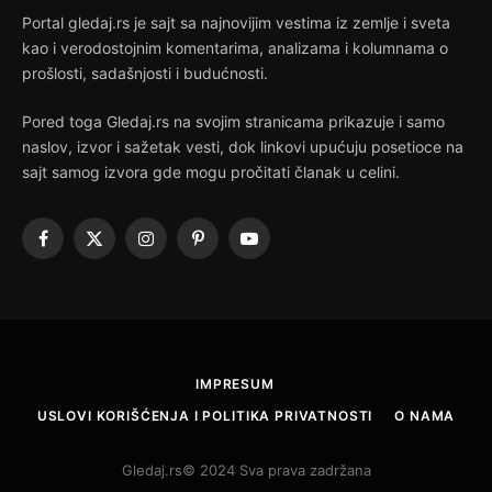
Portal gledaj.rs je sajt sa najnovijim vestima iz zemlje i sveta
kao i verodostojnim komentarima, analizama i kolumnama o
prošlosti, sadašnjosti i budućnosti.
Pored toga Gledaj.rs na svojim stranicama prikazuje i samo
naslov, izvor i sažetak vesti, dok linkovi upućuju posetioce na
sajt samog izvora gde mogu pročitati članak u celini.
Facebook
X
Instagram
Pinterest
YouTube
(Twitter)
IMPRESUM
USLOVI KORIŠĆENJA I POLITIKA PRIVATNOSTI
O NAMA
Gledaj.rs© 2024 Sva prava zadržana