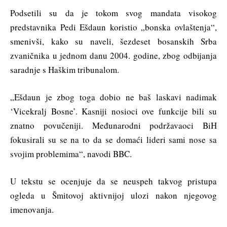
Podsetili su da je tokom svog mandata visokog
predstavnika Pedi Ešdaun koristio „bonska ovlaštenja“,
smenivši, kako su naveli, šezdeset bosanskih Srba
zvaničnika u jednom danu 2004. godine, zbog odbijanja
saradnje s Haškim tribunalom.
„Ešdaun je zbog toga dobio ne baš laskavi nadimak
‘Vicekralj Bosne’. Kasniji nosioci ove funkcije bili su
znatno povučeniji. Međunarodni podržavaoci BiH
fokusirali su se na to da se domaći lideri sami nose sa
svojim problemima“, navodi BBC.
U tekstu se ocenjuje da se neuspeh takvog pristupa
ogleda u Šmitovoj aktivnijoj ulozi nakon njegovog
imenovanja.