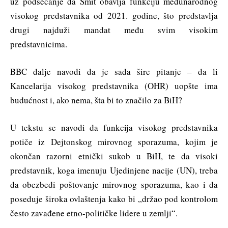
uz podsećanje da Šmit obavlja funkciju međunarodnog
visokog predstavnika od 2021. godine, što predstavlja
drugi najduži mandat među svim visokim
predstavnicima.
BBC dalje navodi da je sada šire pitanje – da li
Kancelarija visokog predstavnika (OHR) uopšte ima
budućnost i, ako nema, šta bi to značilo za BiH?
U tekstu se navodi da funkcija visokog predstavnika
potiče iz Dejtonskog mirovnog sporazuma, kojim je
okončan razorni etnički sukob u BiH, te da visoki
predstavnik, koga imenuju Ujedinjene nacije (UN), treba
da obezbedi poštovanje mirovnog sporazuma, kao i da
poseduje široka ovlaštenja kako bi „držao pod kontrolom
često zavađene etno-političke lidere u zemlji“.