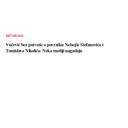
AKTUELNO
Vučević bez potvrde o povratku Nebojše Stefanovića i
Tomislava Nikolića: Neka mediji nagađaju