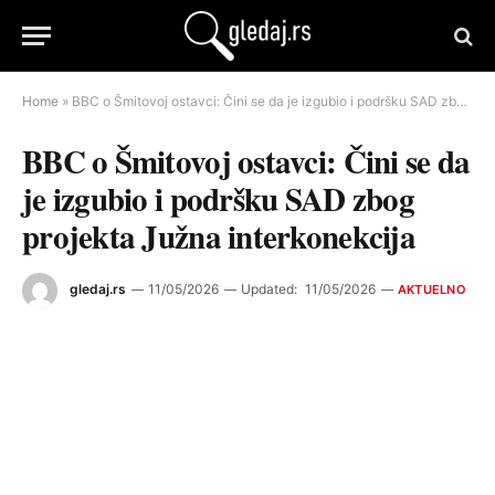
Home
»
BBC o Šmitovoj ostavci: Čini se da je izgubio i podršku SAD zbog projekta Južna interkonekcija
BBC o Šmitovoj ostavci: Čini se da
je izgubio i podršku SAD zbog
projekta Južna interkonekcija
gledaj.rs
11/05/2026
Updated:
11/05/2026
AKTUELNO