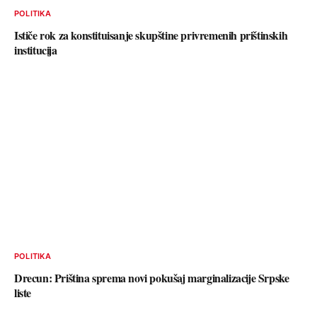
POLITIKA
Ističe rok za konstituisanje skupštine privremenih prištinskih
institucija
POLITIKA
Drecun: Priština sprema novi pokušaj marginalizacije Srpske
liste