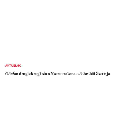
AKTUELNO
Održan drugi okrugli sto o Nacrtu zakona o dobrobiti životinja