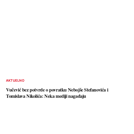
AKTUELNO
Vučević bez potvrde o povratku Nebojše Stefanovića i
Tomislava Nikolića: Neka mediji nagađaju