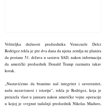
Vršiteljka dužnosti predsednika Venecuele Delci
Rodrigez rekla je pre dva dana da njena zemlja ne planira
da postane 51. država u sastavu SAD, nakon informacija
da američki predsednik Donald Tramp razmatra takav
korak.
„Nastavićemo da branimo naš integritet i suverenitet,
našu nezavisnost i istoriju“, rekla je Rodrigez, koja je
preuzela vlast u januaru nakon američke vojne operacije
u kojoj je svrgnut tadašnji predsednik Nikolas Maduro,