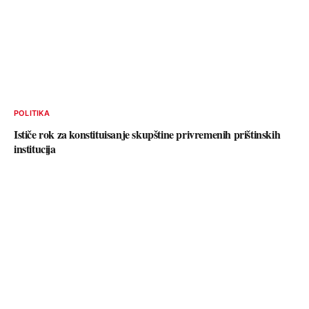
POLITIKA
Ističe rok za konstituisanje skupštine privremenih prištinskih
institucija