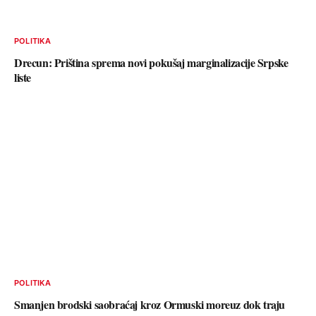
POLITIKA
Drecun: Priština sprema novi pokušaj marginalizacije Srpske
liste
POLITIKA
Smanjen brodski saobraćaj kroz Ormuski moreuz dok traju