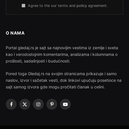
Agree to the our terms and
policy
agreement.
O NAMA
Portal gledaj.rs je sajt sa najnovijim vestima iz zemlje i sveta
kao i verodostojnim komentarima, analizama i kolumnama o
prošlosti, sadašnjosti i budućnosti.
Pored toga Gledaj.rs na svojim stranicama prikazuje i samo
naslov, izvor i sažetak vesti, dok linkovi upućuju posetioce na
sajt samog izvora gde mogu pročitati članak u celini.
Facebook
X
Instagram
Pinterest
YouTube
(Twitter)