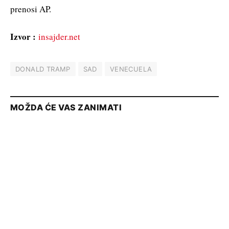
prenosi AP.
Izvor :
insajder.net
DONALD TRAMP
SAD
VENECUELA
MOŽDA ĆE VAS ZANIMATI