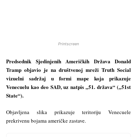
Printscreen
Predsednik Sjedinjenih Američkih Država Donald
Tramp objavio je na društvenoj mreži Truth Social
vizuelni sadržaj u formi mape koja prikazuje
Venecuelu kao deo SAD, uz natpis „51. država“ („51st
State“).
Objavljena slika prikazuje teritoriju Venecuele
prekrivenu bojama američke zastave.