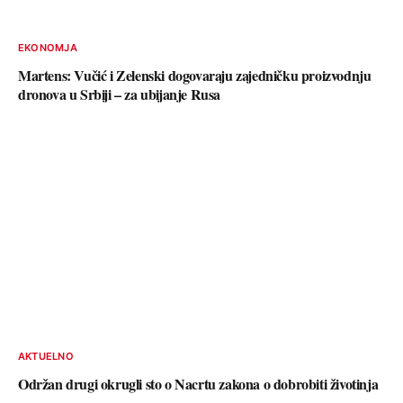
EKONOMJA
Martens: Vučić i Zelenski dogovaraju zajedničku proizvodnju
dronova u Srbiji – za ubijanje Rusa
AKTUELNO
Održan drugi okrugli sto o Nacrtu zakona o dobrobiti životinja