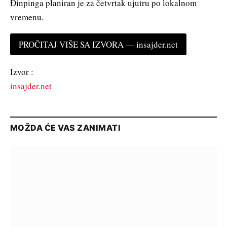
Đinpinga planiran je za četvrtak ujutru po lokalnom
vremenu.
PROČITAJ VIŠE SA IZVORA — insajder.net
Izvor :
insajder.net
MOŽDA ĆE VAS ZANIMATI