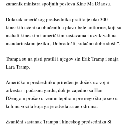
zamenik ministra spoljnih poslova Kine Ma Džaosu.
Dolazak američkog predsednika pratilo je oko 300
kineskih učenika obučenih u plavo-bele uniforme, koji su
mahali kineskim i američkim zastavama i uzvikivali na
mandarinskom jeziku „Dobrodošli, srdačno dobrodošli“.
Trampa su na pisti pratili i njegov sin Erik Tramp i snaja
Lara Tramp.
Američkom predsedniku priređen je doček uz vojni
orkestar i počasnu gardu, dok je zajedno sa Han
Džengom prošao crvenim tepihom pre nego što je seo u
kolonu vozila koja ga je odvela sa aerodroma.
Zvanični sastanak Trampa i kineskog predsednika Si