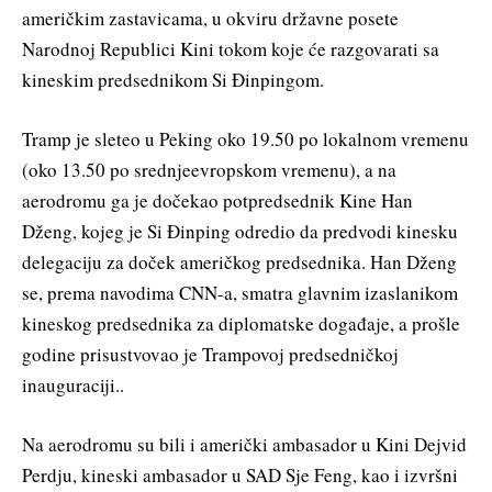
američkim zastavicama, u okviru državne posete
Narodnoj Republici Kini tokom koje će razgovarati sa
kineskim predsednikom Si Đinpingom.
Tramp je sleteo u Peking oko 19.50 po lokalnom vremenu
(oko 13.50 po srednjeevropskom vremenu), a na
aerodromu ga je dočekao potpredsednik Kine Han
Dženg, kojeg je Si Đinping odredio da predvodi kinesku
delegaciju za doček američkog predsednika. Han Dženg
se, prema navodima CNN-a, smatra glavnim izaslanikom
kineskog predsednika za diplomatske događaje, a prošle
godine prisustvovao je Trampovoj predsedničkoj
inauguraciji..
Na aerodromu su bili i američki ambasador u Kini Dejvid
Perdju, kineski ambasador u SAD Sje Feng, kao i izvršni