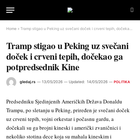
Home
»
Tramp stigao u Peking uz svečani doček i crveni tepih, dočekao ga potpredsednik Kine
Tramp stigao u Peking uz svečani
doček i crveni tepih, dočekao ga
potpredsednik Kine
gledaj.rs
13/05/2026
Updated:
14/05/2026
POLITIKA
Predsedniku Sjedinjenih Američkih Država Donaldu
Trampu, po sletanju u Peking, priređen je svečani doček
uz crveni tepih, vojni orkestar i počasnu gardu, a
dočekali su ga brojni kineski i američki zvaničnici i
nekoliko stotina dece koja su mahala kineskim i