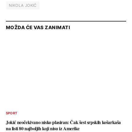
NIKOLA JOKIĆ
MOŽDA ĆE VAS ZANIMATI
SPORT
Jokić neočekivano nisko plasiran: Čak šest srpskih košarkaša
na listi 80 najboljih koji nisu iz Amerike