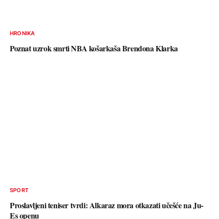
HRONIKA
Poznat uzrok smrti NBA košarkaša Brendona Klarka
SPORT
Proslavljeni teniser tvrdi: Alkaraz mora otkazati učešće na Ju-
Es openu