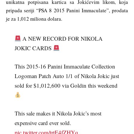
unikatna potpisana kartica sa Jokićevim likom, koja
pripada seriji “PSA 8 2015 Panini Immaculate”, prodata
je za 1,012 miliona dolara.
A NEW RECORD FOR NIKOLA
JOKIC CARDS
This 2015-16 Panini Immaculate Collection
Logoman Patch Auto 1/1 of Nikola Jokic just
sold for $1,012,600 via Goldin this weekend
This sale makes it Nikola Jokic’s most
expensive card ever sold.
pic.twitter.com/trtE4fZHYq