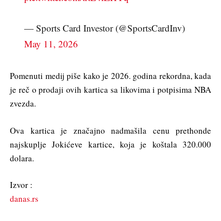
— Sports Card Investor (@SportsCardInv)
May 11, 2026
Pomenuti medij piše kako je 2026. godina rekordna, kada
je reč o prodaji ovih kartica sa likovima i potpisima NBA
zvezda.
Ova kartica je značajno nadmašila cenu prethonde
najskuplje Jokićeve kartice, koja je koštala 320.000
dolara.
Izvor :
danas.rs