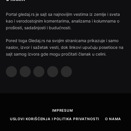
Portal gledaj.rs je sajt sa najnovijim vestima iz zemlje i sveta
kao i verodostojnim komentarima, analizama i kolumnama o
prošlosti, sadašnjosti i budućnosti.
Pored toga Gledaj.rs na svojim stranicama prikazuje i samo
naslov, izvor i sažetak vesti, dok linkovi upućuju posetioce na
sajt samog izvora gde mogu pročitati članak u celini.
Facebook
X
Instagram
Pinterest
YouTube
(Twitter)
IMPRESUM
USLOVI KORIŠĆENJA I POLITIKA PRIVATNOSTI
O NAMA