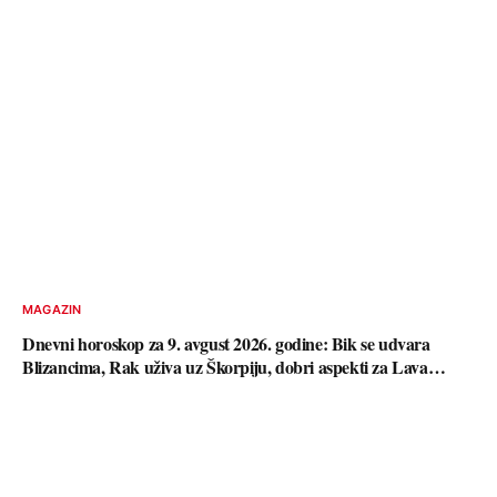
MAGAZIN
Dnevni horoskop za 9. avgust 2026. godine: Bik se udvara
Blizancima, Rak uživa uz Škorpiju, dobri aspekti za Lava…