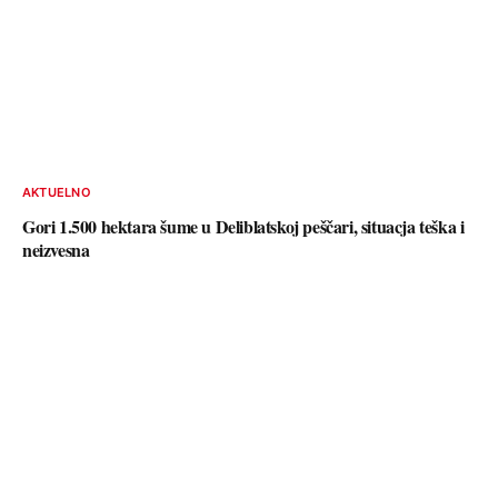
AKTUELNO
Gori 1.500 hektara šume u Deliblatskoj peščari, situacja teška i
neizvesna