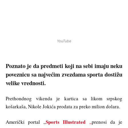
YouTube
Poznato je da predmeti koji na sebi imaju neku
poveznicu sa najvećim zvezdama sporta dostižu
velike vrednosti.
Prethondnog vikenda je kartica sa likom srpskog
košarkaša, Nikole Jokića prodata za preko milion dolara.
Sports Illustrated
Američki portal „
„
prenosi da je