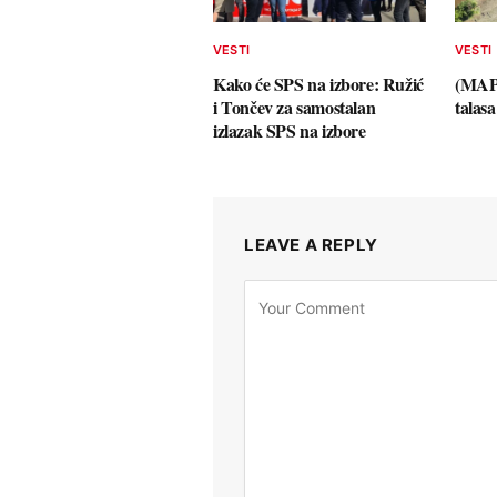
VESTI
VESTI
Kako će SPS na izbore: Ružić
(MAPA
i Tončev za samostalan
talas
izlazak SPS na izbore
LEAVE A REPLY