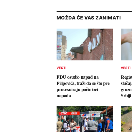
MOŽDA ĆE VAS ZANIMATI
VESTI
VESTI
FDU osudio napad na
Regis
Filipovića, traži da se što pre
sluča
procesuiraju počinioci
grozn
napada
Srbiji