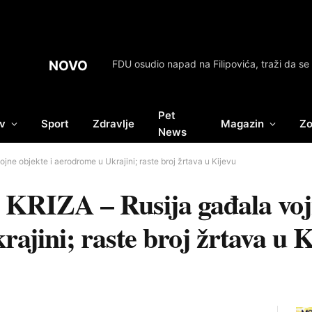
NOVO
Pet
v
Sport
Zdravlje
Magazin
Zo
News
e objekte i aerodrome u Ukrajini; raste broj žrtava u Kijevu
IZA – Rusija gađala vojne
ajini; raste broj žrtava u K