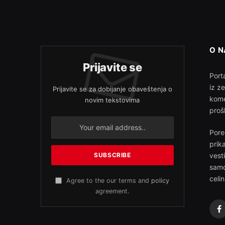
O 
Prijavite se
Porta
iz z
Prijavite se za dobijanje obaveštenja o
kome
novim tekstovima
proš
Pore
prik
vest
samo
celin
Agree to the our terms and
policy
agreement.
F