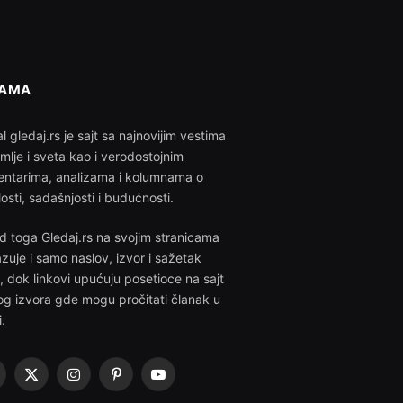
NAMA
l gledaj.rs je sajt sa najnovijim vestima
emlje i sveta kao i verodostojnim
ntarima, analizama i kolumnama o
losti, sadašnjosti i budućnosti.
d toga Gledaj.rs na svojim stranicama
azuje i samo naslov, izvor i sažetak
i, dok linkovi upućuju posetioce na sajt
g izvora gde mogu pročitati članak u
i.
acebook
X
Instagram
Pinterest
YouTube
(Twitter)