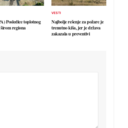
VESTI
) Posledice toplotnog
Najbolje rešenje za požare je
a širom regiona
trenutno kiša, jer je država
zakazala u preventivi