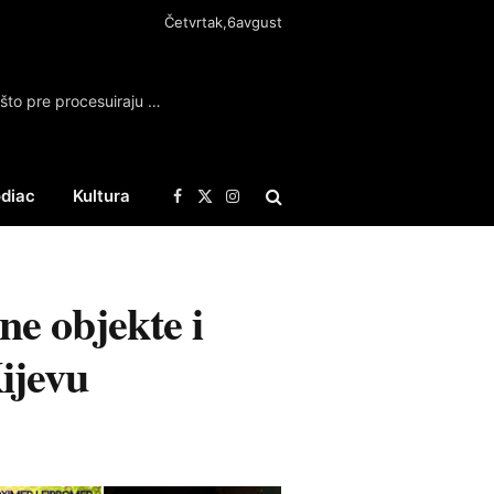
Četvrtak,6avgust
FDU osudio napad na Filipovića, traži da se što pre procesuiraju počinioci napada
diac
Kultura
Facebook
X
Instagram
(Twitter)
 objekte i
ijevu