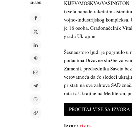
KIJEV/MOSKVA/VAŠINGTON – Rat 
SHARE
izvela napade raketnim sistemim
vojno-industrijskog kompleksa.
je 16 osoba. Gradonačelnik Vital
gradu Ukrajine.
Šesnaestoro ljudi je poginulo 
podacima Državne službe za vanre
Zamenik predsednika Saveta bezb
verovatnoća da će sledeći ukraj
pristati na sve zahteve SAD znača
rata iz Ukrajine na Mediteran, p
PROČITAJ VIŠE SA IZVORA —
Izvor :
rtv.rs