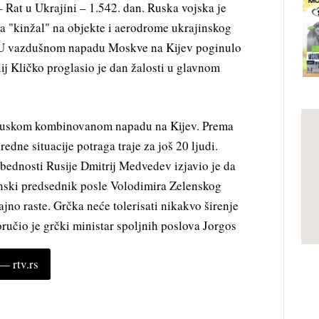
u Ukrajini – 1.542. dan. Ruska vojska je
a "kinžal" na objekte i aerodrome ukrajinskog
 U vazdušnom napadu Moskve na Kijev poginulo
ij Kličko proglasio je dan žalosti u glavnom
u ruskom kombinovanom napadu na Kijev. Prema
dne situacije potraga traje za još 20 ljudi.
ednosti Rusije Dmitrij Medvedev izjavio je da
inski predsednik posle Volodimira Zelenskog
jno raste. Grčka neće tolerisati nikakvo širenje
oručio je grčki ministar spoljnih poslova Jorgos
 rtv.rs