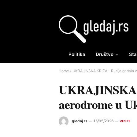
Politika
Društvo
Sta
Home
»
UKRAJINSKA KRIZA – Rusija gađala vojn
UKRAJINSKA KR
aerodrome u Ukr
gledaj.rs
15/05/2026
VESTI