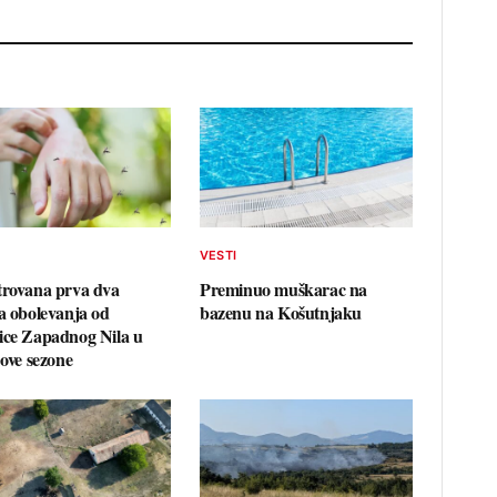
VESTI
trovana prva dva
Preminuo muškarac na
ja obolevanja od
bazenu na Košutnjaku
ice Zapadnog Nila u
 ove sezone