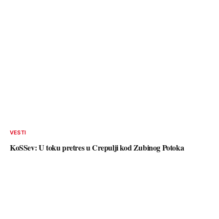
VESTI
KoSSev: U toku pretres u Crepulji kod Zubinog Potoka