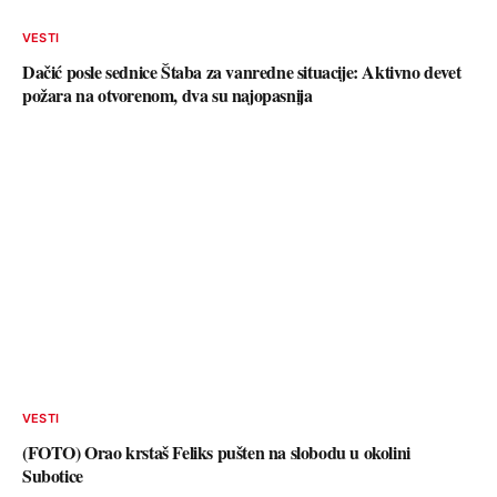
VESTI
Dačić posle sednice Štaba za vanredne situacije: Aktivno devet
požara na otvorenom, dva su najopasnija
VESTI
(FOTO) Orao krstaš Feliks pušten na slobodu u okolini
Subotice