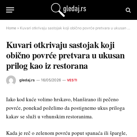
Home
»
Kuvari otkrivaju sastojak koji obično povrće pretvara u ukusan prilog kao iz restorana
Kuvari otkrivaju sastojak koji
obično povrće pretvara u ukusan
prilog kao iz restorana
gledaj.rs
16/05/2026
VESTI
Iako kod kuće volimo hrskavo, blanširano ili pečeno
povrće, ponekad poželimo da postignemo ukus priloga
kakav se služi u vrhunskim restoranima.
Kada je reč o zelenom povrću poput spanaća ili špargle,