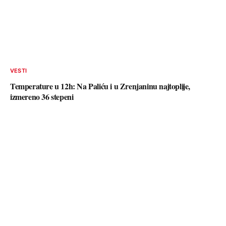
VESTI
Temperature u 12h: Na Paliću i u Zrenjaninu najtoplije,
izmereno 36 stepeni