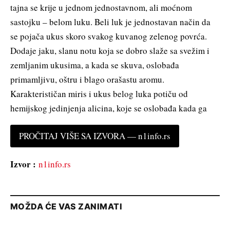
tajna se krije u jednom jednostavnom, ali moćnom
sastojku – belom luku. Beli luk je jednostavan način da
se pojača ukus skoro svakog kuvanog zelenog povrća.
Dodaje jaku, slanu notu koja se dobro slaže sa svežim i
zemljanim ukusima, a kada se skuva, oslobađa
primamljivu, oštru i blago orašastu aromu.
Karakterističan miris i ukus belog luka potiču od
hemijskog jedinjenja alicina, koje se oslobađa kada ga
PROČITAJ VIŠE SA IZVORA — n1info.rs
Izvor :
n1info.rs
MOŽDA ĆE VAS ZANIMATI