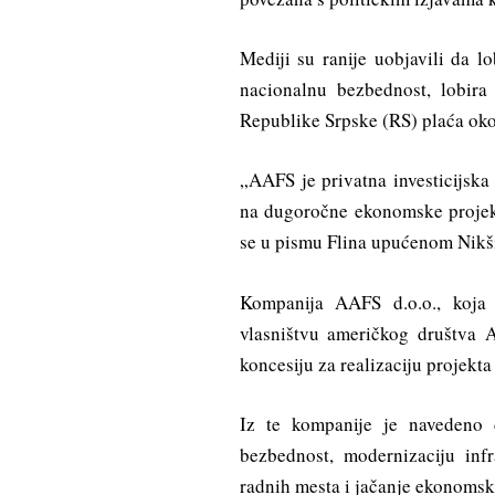
Mediji su ranije uobjavili da l
nacionalnu bezbednost, lobir
Republike Srpske (RS) plaća ok
„AAFS je privatna investicijska
na dugoročne ekonomske projekte
se u pismu Flina upućenom Nikš
Kompanija AAFS d.o.o., koja
vlasništvu američkog društva 
koncesiju za realizaciju projekta
Iz te kompanije je navedeno 
bezbednost, modernizaciju infra
radnih mesta i jačanje ekonomsk