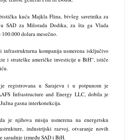
obistička kuća Majkla Flina, bivšeg savetnika za
a u SAD za Milorada Dodika, za šta ga Vlada
o 100.000 dolara mesečno.
 i infrastrukturna kompanija usmerena isključivo
 i strateške američke investicije u BiH“, ističe
iću.
 je registrovana u Sarajevu i u potpunom je
AAFS Infrastructure and Energy LLC, dobila je
 Južna gasna interkonekcija.
da je njihova misija usmerena na energetsku
strukture, industrijski razvoj, otvaranje novih
e saradnje između SAD i BiH.