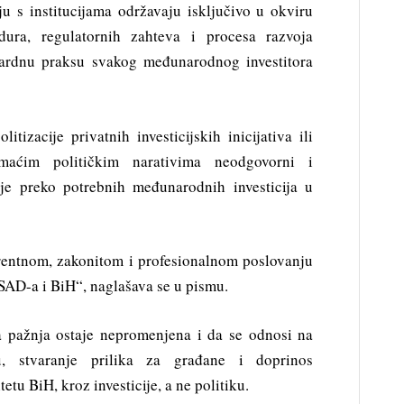
u s institucijama održavaju isključivo u okviru
cedura, regulatornih zahteva i procesa razvoja
ndardnu praksu svakog međunarodnog investitora
tizacije privatnih investicijskih inicijativa ili
maćim političkim narativima neodgovorni i
nje preko potrebnih međunarodnih investicija u
rentnom, zakonitom i profesionalnom poslovanju
SAD-a i BiH“, naglašava se u pismu.
a pažnja ostaje nepromenjena i da se odnosi na
, stvaranje prilika za građane i doprinos
etu BiH, kroz investicije, a ne politiku.