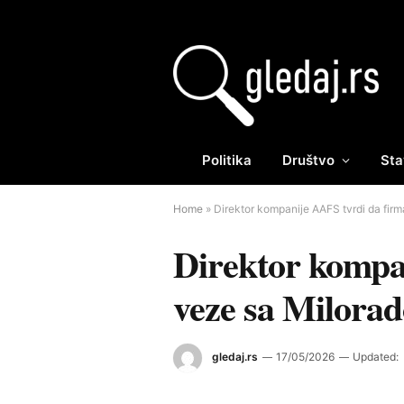
Politika
Društvo
Sta
Home
»
Direktor kompanije AAFS tvrdi da fi
Direktor kompa
veze sa Milor
gledaj.rs
17/05/2026
Updated: