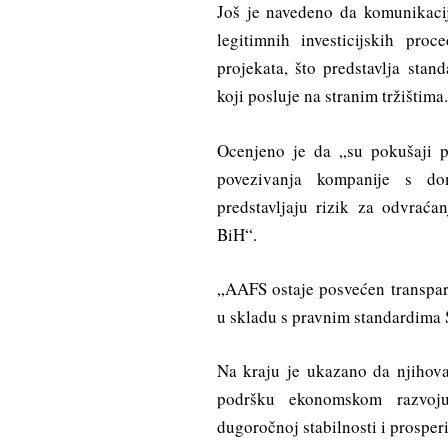
Još je navedeno da komunikacij
legitimnih investicijskih pro
projekata, što predstavlja sta
koji posluje na stranim tržištima.
Ocenjeno je da „su pokušaji poli
povezivanja kompanije s do
predstavljaju rizik za odvraća
BiH“.
„AAFS ostaje posvećen transpa
u skladu s pravnim standardima 
Na kraju je ukazano da njihov
podršku ekonomskom razvoju
dugoročnoj stabilnosti i prosperit