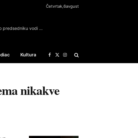
Četvrtak,6avgust
Kurti: Konstituisanje Skupštine bez dogovora o predsedniku vodi ka novim izborima
diac
Kultura
Facebook
X
Instagram
(Twitter)
ema nikakve