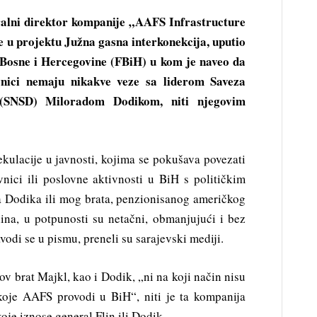
eralni direktor kompanije „AAFS Infrastructure
 u projektu Južna gasna interkonekcija, uputio
 Bosne i Hercegovine (FBiH) u kom je naveo da
vnici nemaju nikakve veze sa liderom Saveza
a (SNSD) Miloradom Dodikom, niti njegovim
ekulacije u javnosti, kojima se pokušava povezati
nici ili poslovne aktivnosti u BiH s političkim
a Dodika ili mog brata, penzionisanog američkog
ina, u potpunosti su netačni, obmanjujući i bez
odi se u pismu, preneli su sarajevski mediji.
ov brat Majkl, kao i Dodik, „ni na koji način nisu
koje AAFS provodi u BiH“, niti je ta kompanija
oje iznose general Flin ili Dodik.