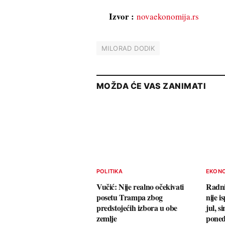
Izvor :
novaekonomija.rs
MILORAD DODIK
MOŽDA ĆE VAS ZANIMATI
POLITIKA
EKON
Vučić: Nije realno očekivati
Radni
posetu Trampa zbog
nije i
predstojećih izbora u obe
jul, s
zemlje
poned