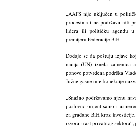
„AAFS nije uključen u politič
procesima i ne podržava niti pr
lidera ili političku agendu 
premijeru Federacije BiH.
Dodaje se da poštuju izjave ko
nacija (UN) iznela zamenica
ponovo potvrđena podrška Vlade
Južne gasne interkonekcije nazva
„Snažno podržavamo njenu naved
poslovno orijentisamo i usmer
za građane BiH kroz investicije, 
izvora i rast privatnog sektora“,