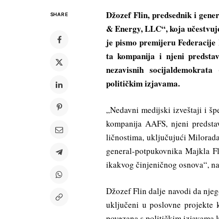
Džozef Flin, predsednik i gen
SHARE
& Energy, LLC“, koja učestvuje
je pismo premijeru Federacije
ta kompanija i njeni predsta
nezavisnih socijaldemokrat
političkim izjavama.
„Nedavni medijski izveštaji i šp
kompanija AAFS, njeni predstav
ličnostima, uključujući Milorad
general-potpukovnika Majkla Fl
ikakvog činjeničnog osnova“, nav
Džozef Flin dalje navodi da njeg
uključeni u poslovne projekte 
povezana s političkim izjavama k