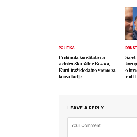
POLITIKA
DRUŠ
Prekinuta konstitutivna
Savet
sednica Skupštine Kosova,
korup
Kurti traži dodatno vreme za
o inv
konsultacije
vodi 
LEAVE A REPLY