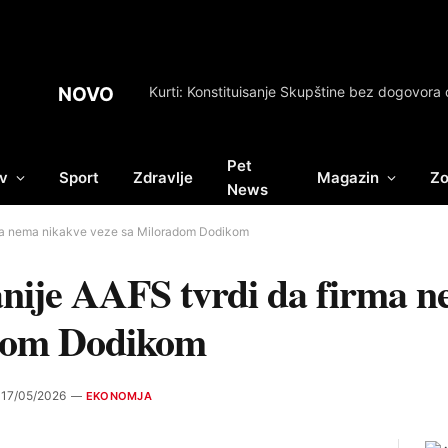
NOVO
Pet
v
Sport
Zdravlje
Magazin
Zo
News
rma nema nikakve veze sa Miloradom Dodikom
nije AAFS tvrdi da firma n
adom Dodikom
17/05/2026
EKONOMJA