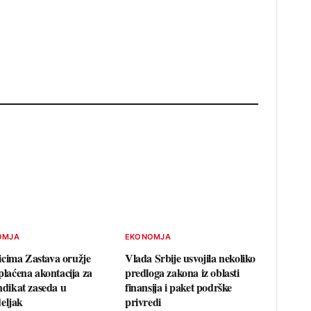
OMJA
EKONOMJA
cima Zastava oružje
Vlada Srbije usvojila nekoliko
splaćena akontacija za
predloga zakona iz oblasti
indikat zaseda u
finansija i paket podrške
eljak
privredi