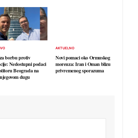
TVO
AKTUELNO
 za borbu protiv
Novi pomaci oko Ormuskog
cije: Nedostupni podaci
moreuza: Iran i Oman blizu
estitoru Beograda na
privremenog sporazuma
i njegovom dugu