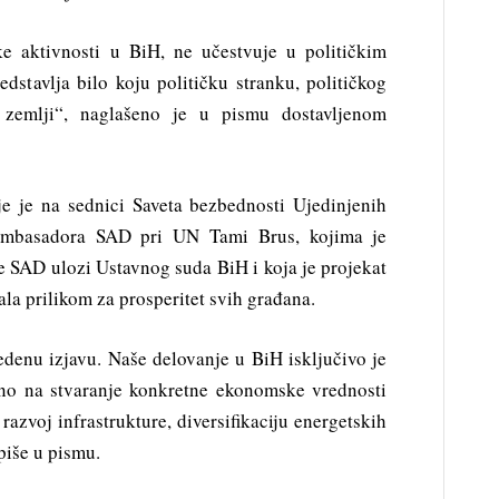
ke aktivnosti u BiH, ne učestvuje u političkim
edstavlja bilo koju političku stranku, političkog
u zemlji“, naglašeno je u pismu dostavljenom
je je na sednici Saveta bezbednosti Ujedinjenih
 ambasadora SAD pri UN Tami Brus, kojima je
 SAD ulozi Ustavnog suda BiH i koja je projekat
la prilikom za prosperitet svih građana.
enu izjavu. Naše delovanje u BiH isključivo je
eno na stvaranje konkretne ekonomske vrednosti
razvoj infrastrukture, diversifikaciju energetskih
 piše u pismu.