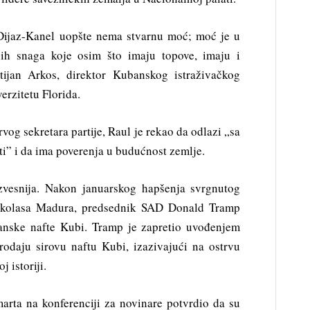
 Dijaz-Kanel uopšte nema stvarnu moć; moć je u
ih snaga koje osim što imaju topove, imaju i
ijan Arkos, direktor Kubanskog istraživačkog
erzitetu Florida.
vog sekretara partije, Raul je rekao da odlazi „sa
i” i da ima poverenja u budućnost zemlje.
zvesnija. Nakon januarskog hapšenja svrgnutog
ikolasa Madura, predsednik SAD Donald Tramp
lanske nafte Kubi. Tramp je zapretio uvođenjem
odaju sirovu naftu Kubi, izazivajući na ostrvu
 istoriji.
arta na konferenciji za novinare potvrdio da su