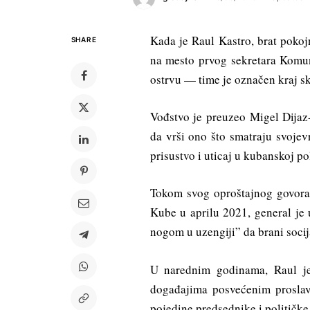
Kada je Raul Kastro, brat poko
SHARE
na mesto prvog sekretara Komun
ostrvu — time je označen kraj sk
Vođstvo je preuzeo Migel Dijaz
da vrši ono što smatraju svojev
prisustvo i uticaj u kubanskoj pol
Tokom svog oproštajnog govora 
Kube u aprilu 2021, general je 
nogom u uzengiji” da brani socij
U narednim godinama, Raul j
događajima posvećenim proslav
pojedine predsednike i političke