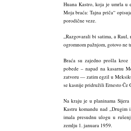
Huana Kastro, koja je umrla u e
Moja braća: Tajna priča“ opisuje
porodične veze.
„Razgovarali bi satima, a Raul, 
ogromnom pažnjom, gotovo ne tre
Braća su zajedno prošla kroz 
pobede – napad na kasarnu M
zatvoru — zatim egzil u Meksiku
se kasnije pridružili Ernesto Če
Na kraju je u planinama Sijera
Kastru komandu nad „Drugim is
imala presudnu ulogu u rušenju
zemlju 1. januara 1959.