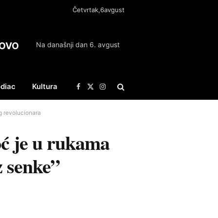
Četvrtak,6avgust
OVO
Na današnji dan 6. avgust
diac
Kultura
Facebook
X
Instagram
(Twitter)
g revolucionara
ć je u rukama
z senke”