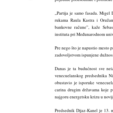
„Partija je samo fasada. Migel
rukama Raula Kastra i Oružan
bankovne račune”, kaže Sebast
instituta pri Međunarodnom univ
Pre nego što je napustio mesto pr
zadovoljstvom ispunjene dužnost
Danas je ta budućnost sve nei
venecuelanskog predsednika N
obustavio je isporuke venecue
carina drugim državama koje pr
najgoru energetsku krizu u novijoj
Predsednik Dijaz-Kanel je 13. m