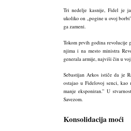
Tri nedelje kasnije, Fidel je 
ukoliko on „pogine u ovoj borbi”
ga zameni.
Tokom prvih godina revolucije p
njima i na mesto ministra Rev
generala armije, najviši čin u vojn
Sebastijan Arkos ističe da je R
ostajao u Fidelovoj senci, kao 
manje eksponiran.” U stvarnos
Savezom.
Konsolidacija moći