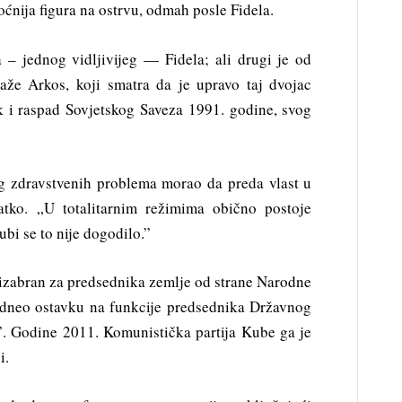
ćnija figura na ostrvu, odmah posle Fidela.
 – jednog vidljivijeg — Fidela; ali drugi je od
kaže Arkos, koji smatra da je upravo taj dvojac
 i raspad Sovjetskog Saveza 1991. godine, svog
og zdravstvenih problema morao da preda vlast u
latko. „U totalitarnim režimima obično postoje
ubi se to nije dogodilo.”
 izabran za predsednika zemlje od strane Narodne
podneo ostavku na funkcije predsednika Državnog
. Godine 2011. Komunistička partija Kube ga je
i.