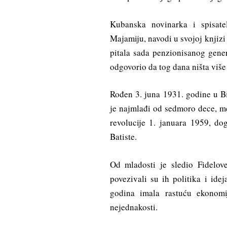
Kubanska novinarka i spisate
Majamiju, navodi u svojoj knjizi
pitala sada penzionisanog gener
odgovorio da tog dana ništa više 
Rođen 3. juna 1931. godine u Bi
je najmlađi od sedmoro dece, m
revolucije 1. januara 1959, dog
Batiste.
Od mladosti je sledio Fidelove
povezivali su ih politika i ide
godina imala rastuću ekonom
nejednakosti.