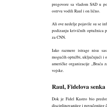
pregovore sa vladom SAD u po
ostrvu vodili Raul i on lično.
Ali ove nedelje pojavile su se i
podizanju krivičnih optužnica p
za CNN.
Iako razmere istrage nisu sas
mogućih optužbi, uključujući i
američke organizacije „Braća 
vojske.
Raul, Fidelova senka
Dok je Fidel Kastro bio predst
disciplinovanijeg i povučenijeg 