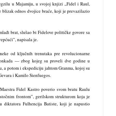
gzilu u Majamiju, u svojoj knjizi „Fidel i Raul,
 blizak odnos dvojice braće, koji je prevazilazio
mlađi brat, slušao bi Fidelove političke govore sa
pćući”, napisala je.
neke od ključnih trenutaka pre revolucionarne
onkada — zbog kojeg su proveli dve godine u
, a potom i ekspediciju jahtom Granma, kojoj su
 Gevara i Kamilo Sienfuegos.
 Maestra Fidel Kastro poverio svom bratu Raulu
točnim frontom”, gerilskom strukturom koja je
 diktatora Fulhencija Batiste, koji je napustio