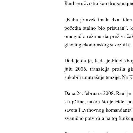
Raul se učvrstio kao druga najmo
„Kuba je uvek imala dva lidera
početka stalno bio prisutan”, 
omogućio režimu da preživi čak
glavnog ekonomskog saveznika.
Dodaje da je, kada je Fidel zb
julu 2006, tranzicija prošla g
sukobi i unutrašnje tenzije. Na K
Dana 24. februara 2008. Raul je
skupštine, nakon što je Fidel 
saveta i „vrhovnog komandanta”
zvanično potvrdila na toj funkcij