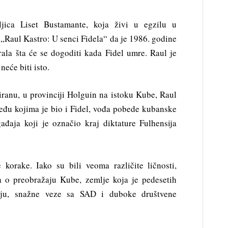
ljica Liset Bustamante, koja živi u egzilu u
 „Raul Kastro: U senci Fidela“ da je 1986. godine
ala šta će se dogoditi kada Fidel umre. Raul je
neće biti isto.
ranu, u provinciji Holguin na istoku Kube, Raul
eđu kojima je bio i Fidel, vođa pobede kubanske
ađaja koji je označio kraj diktature Fulhensija
 korake. Iako su bili veoma različite ličnosti,
ja o preobražaju Kube, zemlje koja je pedesetih
iju, snažne veze sa SAD i duboke društvene