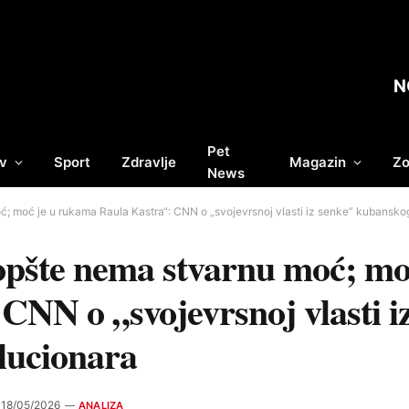
N
Pet
v
Sport
Zdravlje
Magazin
Zo
News
; moć je u rukama Raula Kastra“: CNN o „svojevrsnoj vlasti iz senke” kubansko
opšte nema stvarnu moć; mo
CNN o „svojevrsnoj vlasti i
lucionara
18/05/2026
ANALIZA