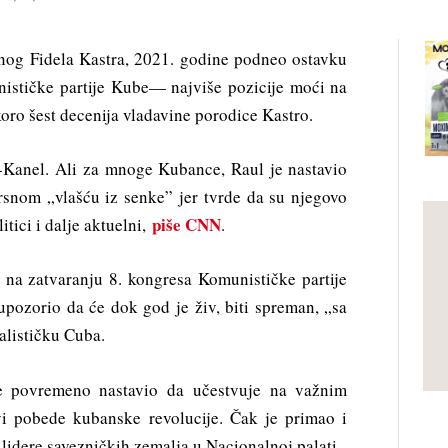
jnog Fidela Kastra, 2021. godine podneo ostavku
ističke partije Kube— najviše pozicije moći na
oro šest decenija vladavine porodice Kastro.
-Kanel. Ali za mnoge Kubance, Raul je nastavio
rsnom „vlašću iz senke” jer tvrde da su njegovo
piše CNN
itici i dalje aktuelni,
.
na zatvaranju 8. kongresa Komunističke partije
upozorio da će dok god je živ, biti spreman, „sa
alističku Cuba.
e povremeno nastavio da učestvuje na važnim
i pobede kubanske revolucije. Čak je primao i
 lidere savezničkih zemalja u Nacionalnoj palati.