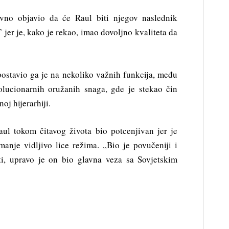
javno objavio da će Raul biti njegov naslednik
 jer je, kako je rekao, imao dovoljno kvaliteta da
ostavio ga je na nekoliko važnih funkcija, među
olucionarnih oružanih snaga, gde je stekao čin
oj hijerarhiji.
aul tokom čitavog života bio potcenjivan jer je
manje vidljivo lice režima. „Bio je povučeniji i
ti, upravo je on bio glavna veza sa Sovjetskim