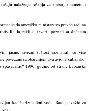
kušaju nalaženja rešenja za embargo nametnut
nformacije da američko ministarstvo pravde radi na
rotiv Raula, rekli su izvori upoznati sa slučajem
vim jasne, savezni tužioci razmatrali su više
 one povezane sa obaranjem dva aviona kubansko-
za spasavanje“ 1996. godine od strane kubanske
avljan kao harizmatični vođa, Raul je važio za
čoveka.