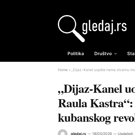
Politika
Društvo
Sta
Home
»
„Dijaz-Kanel uopšte nema stvarnu moć
„Dijaz-Kanel u
Raula Kastra“: 
kubanskog revo
gledaj.rs
18/05/2026
Updated: