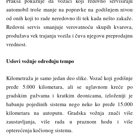
Praksa pokazuje da vozači koji redovno servisiraju
automobil troše manje na popravke na godišnjem nivou
od onih koji to rade neredovno ili tek kada nešto zakaže.
Redovni servis smanjuje verovatnoću skupih kvarova,
produžava vek trajanja vozila i čuva njegovu preprodajnu
vrednost.
Uslovi vožnje određuju tempo
Kilometraža je samo jedan deo slike. Vozač koji godišnje
pređe 5.000 kilometara, ali se uglavnom kreće po
gradskim gužvama i kratkim deonicama, izloženiji je
habanju pojedinih sistema nego neko ko pređe 15.000
kilometara na autoputu. Gradska vožnja znači više
zaustavljanja, više rada u praznom hodu i više
opterećenja kočionog sistema.