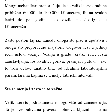
Mnogi mehaničari preporučuju da se veliki servis radi na
približno 60.000 do 100.000 kilometara, ili na svakih
četiri do pet godina ako vozilo ne dostigne tu
kilometražu.
Zašto postoji taj jaz između onoga što piše u uputstvu i
onoga što preporučuju majstori? Odgovor leži u jednoj
reči: uslovi vožnje. Vožnja u gradu, kratke rute, česta
zaustavljanja, loš kvalitet goriva, prašnjavi putevi – sve
to troši delove znatno brže od idealnih laboratorijskih
parametara na kojima se temelje fabrički intervali.
Šta se menja i zašto je to važno
Veliki servis podrazumeva mnogo više od zamene ulja.
To je sveobuhvatna provera i obnova ključnih sistema