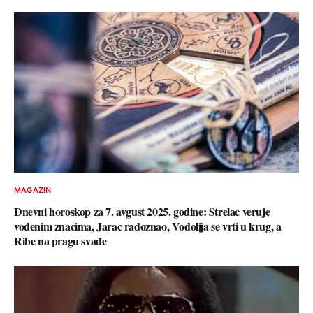
MAGAZIN
Dnevni horoskop za 7. avgust 2025. godine: Strelac veruje
vodenim znacima, Jarac radoznao, Vodolija se vrti u krug, a
Ribe na pragu svađe