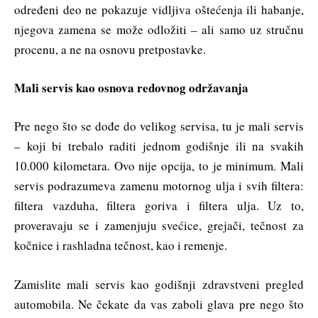
određeni deo ne pokazuje vidljiva oštećenja ili habanje,
njegova zamena se može odložiti – ali samo uz stručnu
procenu, a ne na osnovu pretpostavke.
Mali servis kao osnova redovnog održavanja
Pre nego što se dođe do velikog servisa, tu je mali servis
– koji bi trebalo raditi jednom godišnje ili na svakih
10.000 kilometara. Ovo nije opcija, to je minimum. Mali
servis podrazumeva zamenu motornog ulja i svih filtera:
filtera vazduha, filtera goriva i filtera ulja. Uz to,
proveravaju se i zamenjuju svećice, grejači, tečnost za
kočnice i rashladna tečnost, kao i remenje.
Zamislite mali servis kao godišnji zdravstveni pregled
automobila. Ne čekate da vas zaboli glava pre nego što