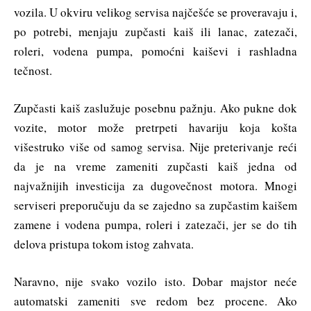
vozila. U okviru velikog servisa najčešće se proveravaju i,
po potrebi, menjaju zupčasti kaiš ili lanac, zatezači,
roleri, vodena pumpa, pomoćni kaiševi i rashladna
tečnost.
Zupčasti kaiš zaslužuje posebnu pažnju. Ako pukne dok
vozite, motor može pretrpeti havariju koja košta
višestruko više od samog servisa. Nije preterivanje reći
da je na vreme zameniti zupčasti kaiš jedna od
najvažnijih investicija za dugovečnost motora. Mnogi
serviseri preporučuju da se zajedno sa zupčastim kaišem
zamene i vodena pumpa, roleri i zatezači, jer se do tih
delova pristupa tokom istog zahvata.
Naravno, nije svako vozilo isto. Dobar majstor neće
automatski zameniti sve redom bez procene. Ako