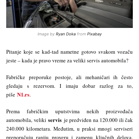
Image by
Ryan Doka
from
Pixabay
Pitanje koje se kad-tad nametne gotovo svakom vozaču
jeste – kada je pravo vreme za veliki servis automobila?
Fabričke preporuke postoje, ali mehaničari ih često
gledaju s rezervom. I imaju dobar razlog za to,
N1.rs
piše
.
Prema fabričkim uputstvima nekih proizvođača
servis
automobila, veliki
je predviđen na 120.000 ili čak
240.000 kilometara. Međutim, u praksi mnogi serviseri
preporučuju raniju proveru i zamenu ključnih delova.