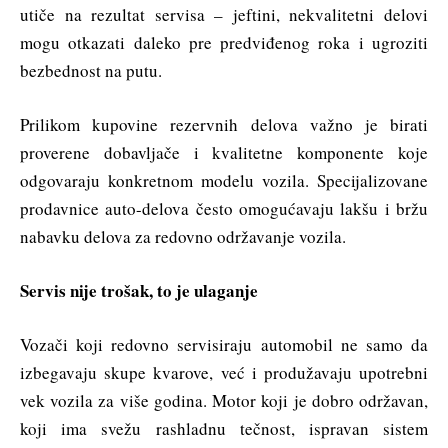
utiče na rezultat servisa – jeftini, nekvalitetni delovi
mogu otkazati daleko pre predviđenog roka i ugroziti
bezbednost na putu.
Prilikom kupovine rezervnih delova važno je birati
proverene dobavljače i kvalitetne komponente koje
odgovaraju konkretnom modelu vozila. Specijalizovane
prodavnice auto-delova često omogućavaju lakšu i bržu
nabavku delova za redovno održavanje vozila.
Servis nije trošak, to je ulaganje
Vozači koji redovno servisiraju automobil ne samo da
izbegavaju skupe kvarove, već i produžavaju upotrebni
vek vozila za više godina. Motor koji je dobro održavan,
koji ima svežu rashladnu tečnost, ispravan sistem