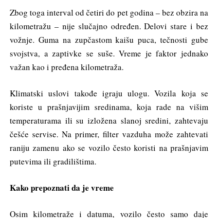
Zbog toga interval od četiri do pet godina – bez obzira na
kilometražu – nije slučajno određen. Delovi stare i bez
vožnje. Guma na zupčastom kaišu puca, tečnosti gube
svojstva, a zaptivke se suše. Vreme je faktor jednako
važan kao i pređena kilometraža.
Klimatski uslovi takođe igraju ulogu. Vozila koja se
koriste u prašnjavijim sredinama, koja rade na višim
temperaturama ili su izložena slanoj sredini, zahtevaju
češće servise. Na primer, filter vazduha može zahtevati
raniju zamenu ako se vozilo često koristi na prašnjavim
putevima ili gradilištima.
Kako prepoznati da je vreme
Osim kilometraže i datuma, vozilo često samo daje