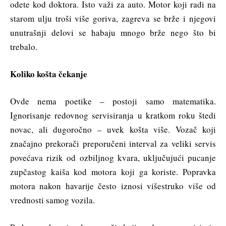
odete kod doktora. Isto važi za auto. Motor koji radi na
starom ulju troši više goriva, zagreva se brže i njegovi
unutrašnji delovi se habaju mnogo brže nego što bi
trebalo.
Koliko košta čekanje
Ovde nema poetike – postoji samo matematika.
Ignorisanje redovnog servisiranja u kratkom roku štedi
novac, ali dugoročno – uvek košta više. Vozač koji
značajno prekorači preporučeni interval za veliki servis
povećava rizik od ozbiljnog kvara, uključujući pucanje
zupčastog kaiša kod motora koji ga koriste. Popravka
motora nakon havarije često iznosi višestruko više od
vrednosti samog vozila.