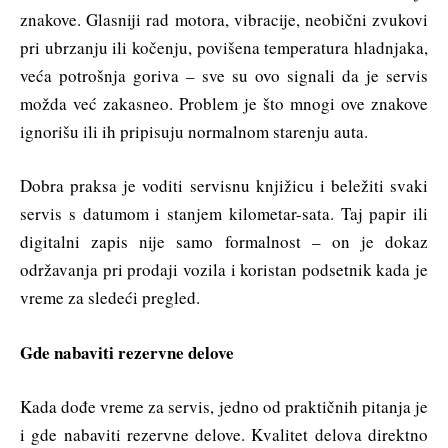
znakove. Glasniji rad motora, vibracije, neobični zvukovi
pri ubrzanju ili kočenju, povišena temperatura hladnjaka,
veća potrošnja goriva – sve su ovo signali da je servis
možda već zakasneo. Problem je što mnogi ove znakove
ignorišu ili ih pripisuju normalnom starenju auta.
Dobra praksa je voditi servisnu knjižicu i beležiti svaki
servis s datumom i stanjem kilometar-sata. Taj papir ili
digitalni zapis nije samo formalnost – on je dokaz
održavanja pri prodaji vozila i koristan podsetnik kada je
vreme za sledeći pregled.
Gde nabaviti rezervne delove
Kada dođe vreme za servis, jedno od praktičnih pitanja je
i gde nabaviti rezervne delove. Kvalitet delova direktno