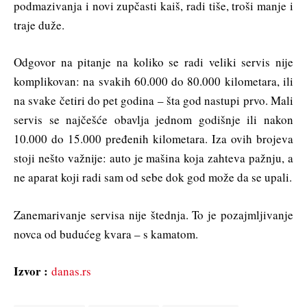
podmazivanja i novi zupčasti kaiš, radi tiše, troši manje i
traje duže.
Odgovor na pitanje na koliko se radi veliki servis nije
komplikovan: na svakih 60.000 do 80.000 kilometara, ili
na svake četiri do pet godina – šta god nastupi prvo. Mali
servis se najčešće obavlja jednom godišnje ili nakon
10.000 do 15.000 pređenih kilometara. Iza ovih brojeva
stoji nešto važnije: auto je mašina koja zahteva pažnju, a
ne aparat koji radi sam od sebe dok god može da se upali.
Zanemarivanje servisa nije štednja. To je pozajmljivanje
novca od budućeg kvara – s kamatom.
Izvor :
danas.rs