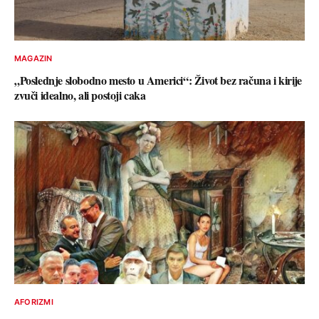
MAGAZIN
„Poslednje slobodno mesto u Americi“: Život bez računa i kirije
zvuči idealno, ali postoji caka
AFORIZMI