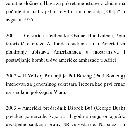
za ratne zločine u Hagu za pokretanje istrage o zločinima
počinjenim nad srpskim civilima u operaciji „Oluja“ u
avgustu 1955.
2001 – Četvorica sledbenika Osame Bin Ladena, šefa
terorističke mreže Al-Kaida osudjena su u Americi za
planiranje ubistava Amerikanaca u inostranstvu i
postavljanje bombi u dve američke ambasade u Africi.
2002 – U Velikoj Britaniji je Pol Boteng (Paul Boateng)
imenovan za generalnog sekretara Trezora kao prvi crnac
na visokom položaju u Vladi.
2003 – Američki predsednik Džordž Buš (George Bush)
povukao je naredbe koje su 11 godina ranije omogućile
uvodjenje sankcija protiv SR Jugoslavije. Na snazi su