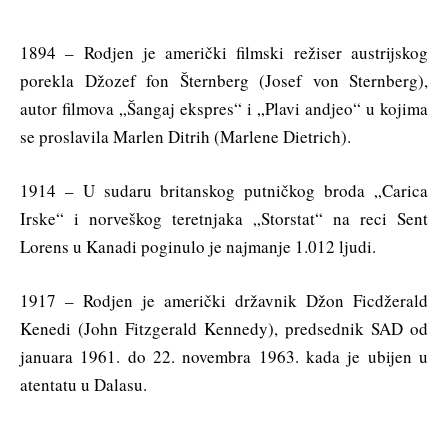
1894 – Rodjen je američki filmski režiser austrijskog
porekla Džozef fon Šternberg (Josef von Sternberg),
autor filmova „Šangaj ekspres“ i „Plavi andjeo“ u kojima
se proslavila Marlen Ditrih (Marlene Dietrich).
1914 – U sudaru britanskog putničkog broda „Carica
Irske“ i norveškog teretnjaka „Storstat“ na reci Sent
Lorens u Kanadi poginulo je najmanje 1.012 ljudi.
1917 – Rodjen je američki državnik Džon Ficdžerald
Kenedi (John Fitzgerald Kennedy), predsednik SAD od
januara 1961. do 22. novembra 1963. kada je ubijen u
atentatu u Dalasu.