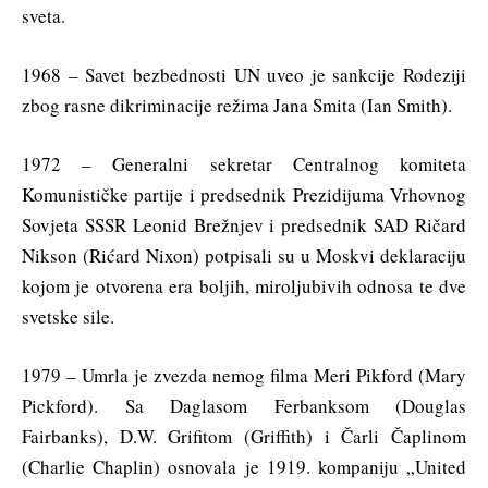
sveta.
1968 – Savet bezbednosti UN uveo je sankcije Rodeziji
zbog rasne dikriminacije režima Jana Smita (Ian Smith).
1972 – Generalni sekretar Centralnog komiteta
Komunističke partije i predsednik Prezidijuma Vrhovnog
Sovjeta SSSR Leonid Brežnjev i predsednik SAD Ričard
Nikson (Rićard Nixon) potpisali su u Moskvi deklaraciju
kojom je otvorena era boljih, miroljubivih odnosa te dve
svetske sile.
1979 – Umrla je zvezda nemog filma Meri Pikford (Mary
Pickford). Sa Daglasom Ferbanksom (Douglas
Fairbanks), D.W. Grifitom (Griffith) i Čarli Čaplinom
(Charlie Chaplin) osnovala je 1919. kompaniju „United