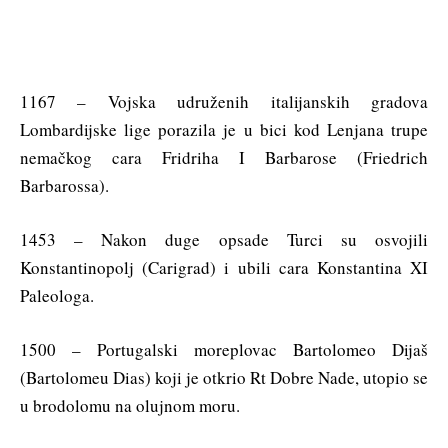
1167 – Vojska udruženih italijanskih gradova
Lombardijske lige porazila je u bici kod Lenjana trupe
nemačkog cara Fridriha I Barbarose (Friedrich
Barbarossa).
1453 – Nakon duge opsade Turci su osvojili
Konstantinopolj (Carigrad) i ubili cara Konstantina XI
Paleologa.
1500 – Portugalski moreplovac Bartolomeo Dijaš
(Bartolomeu Dias) koji je otkrio Rt Dobre Nade, utopio se
u brodolomu na olujnom moru.