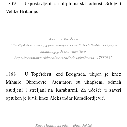
1839 – Uspostavljeni su diplomatski odnosi Srbije i
Velike Britanije.
Autor: V. Katsler –
http://zokstersomething.files.wordpress.com/2011/10/ubistvo-kneza-
mihaila.jpg, Javno vlasništvo,
https://commons.wikimedia.org/w/index.php?curid=17880312
1868 – U Topčideru, kod Beograda, ubijen je knez
Mihailo Obrenović. Atentatori su uhapšeni, odmah
osudjeni i streljani na Karaburmi. Za učešće u zaveri
optužen je bivši knez Aleksandar Karadjordjević.
Knez Mihailo na odru – Đura Jakšić