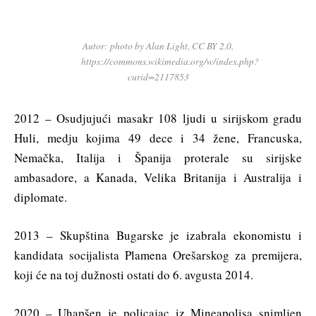
Autor: photo by Alan Light, CC BY 2.0,
https://commons.wikimedia.org/w/index.php?
curid=2117853
2012 – Osudjujući masakr 108 ljudi u sirijskom gradu
Huli, medju kojima 49 dece i 34 žene, Francuska,
Nemačka, Italija i Španija proterale su sirijske
ambasadore, a Kanada, Velika Britanija i Australija i
diplomate.
2013 – Skupština Bugarske je izabrala ekonomistu i
kandidata socijalista Plamena Orešarskog za premijera,
koji će na toj dužnosti ostati do 6. avgusta 2014.
2020 – Uhapšen je policajac iz Mineapolisa snimljen