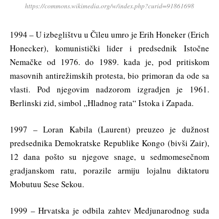
https://commons.wikimedia.org/w/index.php?curid=91861698
1994 – U izbeglištvu u Čileu umro je Erih Honeker (Erich
Honecker), komunistički lider i predsednik Istočne
Nemačke od 1976. do 1989. kada je, pod pritiskom
masovnih antirežimskih protesta, bio primoran da ode sa
vlasti. Pod njegovim nadzorom izgradjen je 1961.
Berlinski zid, simbol „Hladnog rata“ Istoka i Zapada.
1997 – Loran Kabila (Laurent) preuzeo je dužnost
predsednika Demokratske Republike Kongo (bivši Zair),
12 dana pošto su njegove snage, u sedmomesečnom
gradjanskom ratu, porazile armiju lojalnu diktatoru
Mobutuu Sese Sekou.
1999 – Hrvatska je odbila zahtev Medjunarodnog suda