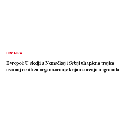
HRONIKA
Evropol: U akciji u Nemačkoj i Srbiji uhapšena trojica
osumnjičenih za organizovanje krijumčarenja migranata