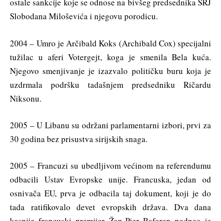
ostale sankcije koje se odnose na bivšeg predsednika SRJ
Slobodana Miloševića i njegovu porodicu.
2004 – Umro je Arčibald Koks (Archibald Cox) specijalni
tužilac u aferi Votergejt, koga je smenila Bela kuća.
Njegovo smenjivanje je izazvalo političku buru koja je
uzdrmala podršku tadašnjem predsedniku Ričardu
Niksonu.
2005 – U Libanu su održani parlamentarni izbori, prvi za
30 godina bez prisustva sirijskih snaga.
2005 – Francuzi su ubedljivom većinom na referendumu
odbacili Ustav Evropske unije. Francuska, jedan od
osnivača EU, prva je odbacila taj dokument, koji je do
tada ratifikovalo devet evropskih država. Dva dana
kasnije francuski premijer Žan-Pjer Rafaren podneo je