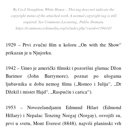
By Cecil Stoughton, White House – This tag does not indicate the
copyright status of the attached work. A normal copyright tag is still
required. See Commons:Licensing., Public Domain,
https://commons.wikimedia.org/w/index.php?curid=1394145
1929 – Prvi zvučni film u koloru „On with the Show“
prikazan je u Njujorku.
1942 – Umro je američki filmski i pozorišni glumac Džon
Barimor (John Barrymore), poznat po ulogama
ljubavnika u doba nemog filma („Romeo i Julija“, „Dr
Džekil i mister Hajd“, „Raspućin i carica“).
1953 – Novozelandjanin Edmund Hilari (Edmond
Hillary) i Nepalac Tenzing Norgaj (Norgay), osvojili su,
prvi u svetu, Mont Everest (8848), najviši planinski vrh