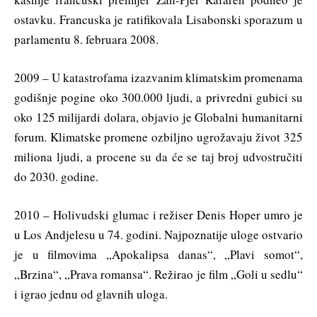
ostavku. Francuska je ratifikovala Lisabonski sporazum u
parlamentu 8. februara 2008.
2009 – U katastrofama izazvanim klimatskim promenama
godišnje pogine oko 300.000 ljudi, a privredni gubici su
oko 125 milijardi dolara, objavio je Globalni humanitarni
forum. Klimatske promene ozbiljno ugrožavaju život 325
miliona ljudi, a procene su da će se taj broj udvostručiti
do 2030. godine.
2010 – Holivudski glumac i režiser Denis Hoper umro je
u Los Andjelesu u 74. godini. Najpoznatije uloge ostvario
je u filmovima „Apokalipsa danas“, „Plavi somot“,
„Brzina“, „Prava romansa“. Režirao je film „Goli u sedlu“
i igrao jednu od glavnih uloga.