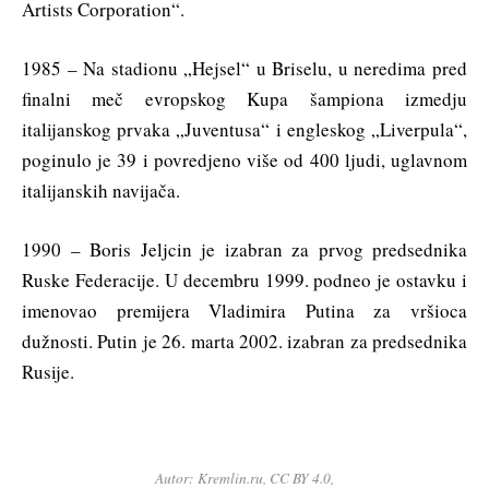
Artists Corporation“.
1985 – Na stadionu „Hejsel“ u Briselu, u neredima pred
finalni meč evropskog Kupa šampiona izmedju
italijanskog prvaka „Juventusa“ i engleskog „Liverpula“,
poginulo je 39 i povredjeno više od 400 ljudi, uglavnom
italijanskih navijača.
1990 – Boris Jeljcin je izabran za prvog predsednika
Ruske Federacije. U decembru 1999. podneo je ostavku i
imenovao premijera Vladimira Putina za vršioca
dužnosti. Putin je 26. marta 2002. izabran za predsednika
Rusije.
Autor: Kremlin.ru, CC BY 4.0,