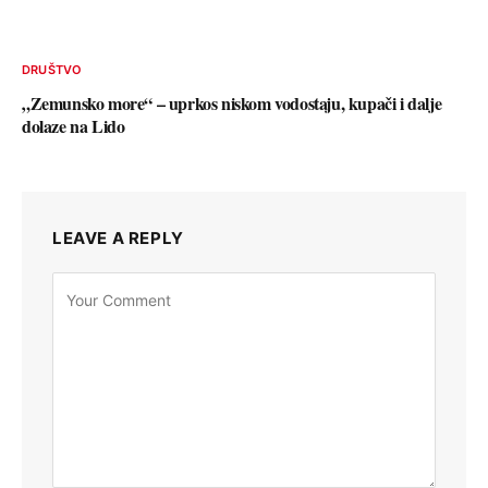
DRUŠTVO
„Zemunsko more“ – uprkos niskom vodostaju, kupači i dalje
dolaze na Lido
LEAVE A REPLY