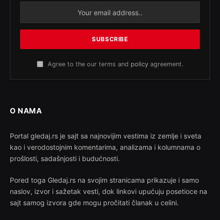
Agree to the our terms and
policy
agreement.
O NAMA
Portal gledaj.rs je sajt sa najnovijim vestima iz zemlje i sveta
kao i verodostojnim komentarima, analizama i kolumnama o
prošlosti, sadašnjosti i budućnosti.
Pored toga Gledaj.rs na svojim stranicama prikazuje i samo
naslov, izvor i sažetak vesti, dok linkovi upućuju posetioce na
sajt samog izvora gde mogu pročitati članak u celini.