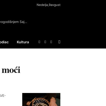
Nedelja,9avgust
Neki od najvećih izdavača neće učestvovati na ovogodišnjem Sajmu knjiga u Beogradu
odiac
Kultura
Facebook
X
Instagram
(Twitter)
 moći