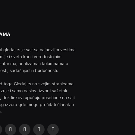
NAMA
l gledaj.rs je sajt sa najnovijim vestima
emlje i sveta kao i verodostojnim
ntarima, analizama i kolumnama o
losti, sadašnjosti i budućnosti.
d toga Gledaj.rs na svojim stranicama
azuje i samo naslov, izvor i sažetak
i, dok linkovi upućuju posetioce na sajt
g izvora gde mogu pročitati članak u
i.
acebook
X
Instagram
Pinterest
YouTube