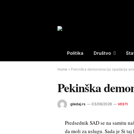
Politika
Društvo
Sta
Home
»
Pekinška demonstracija opadanja am
Pekinška demon
gledaj.rs
03/06/2026
VESTI
Predsednik SAD se na samitu naš
da moli za uslugu. Sada je Si taj 