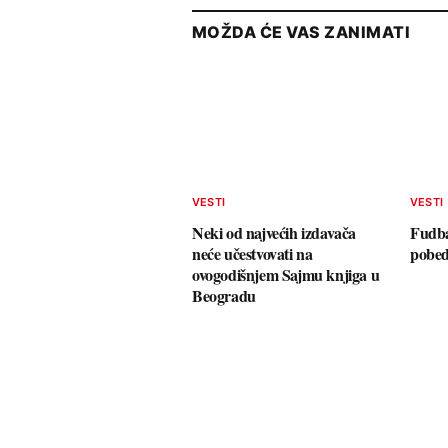
MOŽDA ĆE VAS ZANIMATI
VESTI
VESTI
Neki od najvećih izdavača
Fudba
neće učestvovati na
pobed
ovogodišnjem Sajmu knjiga u
Beogradu