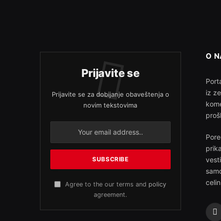
O 
Prijavite se
Porta
iz z
Prijavite se za dobijanje obaveštenja o
kome
novim tekstovima
proš
Pore
prik
vest
samo
celin
Agree to the our terms and
policy
agreement.
F