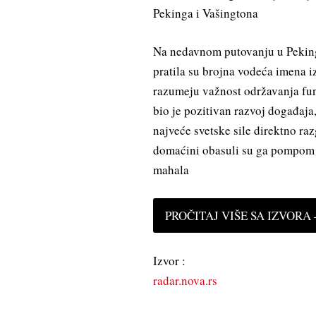
Pekinga i Vašingtona
Na nedavnom putovanju u Pekin
pratila su brojna vodeća imena iz 
razumeju važnost održavanja fun
bio je pozitivan razvoj događaja,
najveće svetske sile direktno r
domaćini obasuli su ga pompom i
mahala
PROČITAJ VIŠE SA IZVORA —
Izvor :
radar.nova.rs