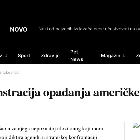
NOVO
Pet
v
Sport
Zdravlje
Magazin
Z
News
eričke moći
stracija opadanja američke
ao u za njega nepoznatoj ulozi onog koji mora
koji diktira agendu u strateškoj konfrontaciji