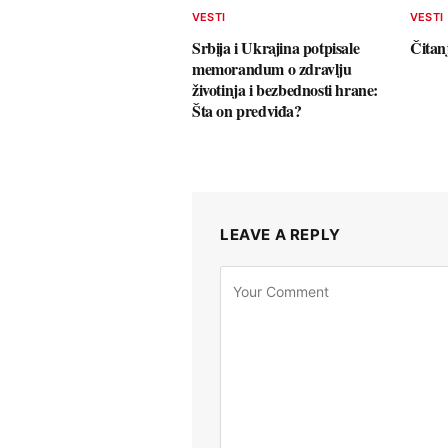
VESTI
VESTI
Srbija i Ukrajina potpisale
Čitan
memorandum o zdravlju
životinja i bezbednosti hrane:
Šta on predviđa?
LEAVE A REPLY