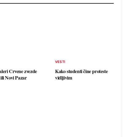
VESTI
leri Crvene zvezde
Kako studenti čine proteste
ili Novi Pazar
vidljivim