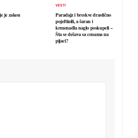
VESTI
je je zakon
Paradajz i breskve drastično
pojeftinili, a šaran i
krmenadla naglo poskupeli –
Šta se dešava sa cenama na
pijaci?