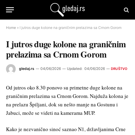
Home
»
I jutros duge kolone na graničnim prelazima sa Crnom Gorom
I jutros duge kolone na graničnim
prelazima sa Crnom Gorom
gledaj.rs
04/06/2026
Updated:
04/06/2026
DRUŠTVO
Od jutros oko 8.30 ponovo su primetne duge kolone na
graničnim prelazima sa Crnom Gorom. Najduža kolona je
na prelazu Špiljani, dok su nešto manje na Gostunu i
Jabuci, može se videti na kamerama MUP.
Kako je nezvanično sinoć saznao N1, državljanima Crne