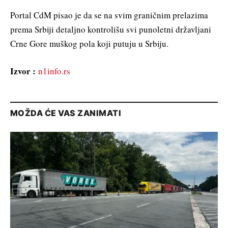
Portal CdM pisao je da se na svim graničnim prelazima
prema Srbiji detaljno kontrolišu svi punoletni državljani
Crne Gore muškog pola koji putuju u Srbiju.
Izvor :
n1info.rs
MOŽDA ĆE VAS ZANIMATI