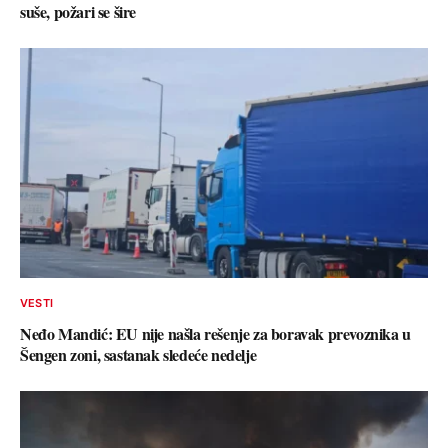
suše, požari se šire
VESTI
Neđo Mandić: EU nije našla rešenje za boravak prevoznika u
Šengen zoni, sastanak sledeće nedelje