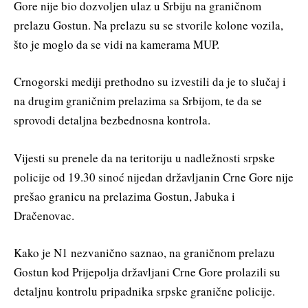
Gore nije bio dozvoljen ulaz u Srbiju na graničnom
prelazu Gostun. Na prelazu su se stvorile kolone vozila,
što je moglo da se vidi na kamerama MUP.
Crnogorski mediji prethodno su izvestili da je to slučaj i
na drugim graničnim prelazima sa Srbijom, te da se
sprovodi detaljna bezbednosna kontrola.
Vijesti su prenele da na teritoriju u nadležnosti srpske
policije od 19.30 sinoć nijedan državljanin Crne Gore nije
prešao granicu na prelazima Gostun, Jabuka i
Dračenovac.
Kako je N1 nezvanično saznao, na graničnom prelazu
Gostun kod Prijepolja državljani Crne Gore prolazili su
detaljnu kontrolu pripadnika srpske granične policije.