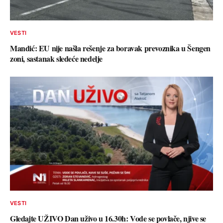
VESTI
Mandić: EU nije našla rešenje za boravak prevoznika u Šengen
zoni, sastanak sledeće nedelje
VESTI
Gledajte UŽIVO Dan uživo u 16.30h: Vode se povlače, njive se