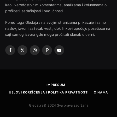
kao i verodostojnim komentarima, analizama i kolumnama o
prošlosti, sadašnjosti i budućnosti.
Pored toga Gledaj.rs na svojim stranicama prikazuje i samo
naslov, izvor i sažetak vesti, dok linkovi upućuju posetioce na
sajt samog izvora gde mogu pročitati članak u celini.
Facebook
X
Instagram
Pinterest
YouTube
(Twitter)
IMPRESUM
USLOVI KORIŠĆENJA I POLITIKA PRIVATNOSTI
O NAMA
Gledaj.rs© 2024 Sva prava zadržana