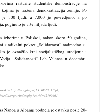
kovima rasturile studentske demonstracije na
kojima je tražena demokratizacija zemlje. Po
 je 300 ljudi, a 7.000 je povredjeno, a po
a, poginulo je više hiljada ljudi.
m izborima u Poljskoj, nakon skoro 50 godina,
ivni sindikalni pokret „Solidarnost“ nadmoćno su
to je označilo kraj socijalističkog uredjenja i
j. Vodja „Solidarnosti“ Leh Valensa u decembru
ke.
ński – http://ecs.gda.pl/, CC BY-SA 3.0 pl,
kimedia.org/w/index.php?curid=42199661
a Nanoa u Albaniji podnela je ostavku posle 20-