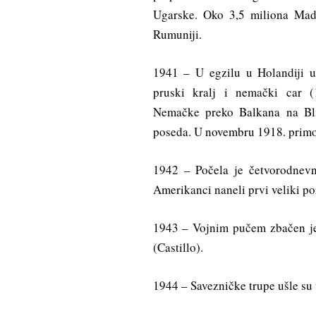
Ugarske. Oko 3,5 miliona Madj
Rumuniji.
1941 – U egzilu u Holandiji u
pruski kralj i nemački car (
Nemačke preko Balkana na Blis
poseda. U novembru 1918. primor
1942 – Počela je četvorodnevn
Amerikanci naneli prvi veliki p
1943 – Vojnim pučem zbačen je
(Castillo).
1944 – Savezničke trupe ušle su