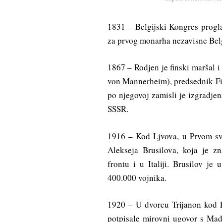
1831 – Belgijski Kongres progla
za prvog monarha nezavisne Belg
1867 – Rodjen je finski maršal 
von Mannerheim), predsednik Fi
po njegovoj zamisli je izgradje
SSSR.
1916 – Kod Ljvova, u Prvom sv
Alekseja Brusilova, koja je z
frontu i u Italiji. Brusilov je
400.000 vojnika.
1920 – U dvorcu Trijanon kod P
potpisale mirovni ugovor s Madj