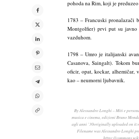
pohoda na Rim, koji je preduzeo 
1783 – Francuski pronalazači b
Montgolfier) prvi put su javno
vazduhom.
1798 – Umro je italijanski ava
Casanova, Saingalt). Tokom bur
oficir, opat, kockar, alhemičar, v
kao – neumorni ljubavnik.
By Alessandro Longhi – Miti e personag
musica e cinema, edizioni Bruno Mondad
agli anni ’30originally uploaded on it.
Filename was Alessandro Longhi pre
https://commons.wi