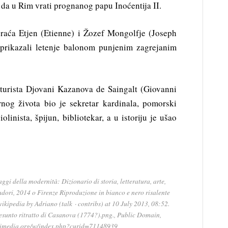
da u Rim vrati prognanog papu Inoćentija II.
raća Etjen (Etienne) i Žozef Mongolfje (Joseph
 prikazali letenje balonom punjenim zagrejanim
nturista Djovani Kazanova de Saingalt (Giovanni
nog života bio je sekretar kardinala, pomorski
iolinista, špijun, bibliotekar, a u istoriju je ušao
gi della modernità: Dizionario di storia, letteratura, arte,
ori, 2014 o Firenze Riproduzione in bianco e nero risalente
wikipedia by Adriano (talk · contribs) at 10 July 2013, 08:52.
sunto ritratto di Casanova (1774?).png., Public Domain,
kimedia.org/w/index.php?curid=71148939