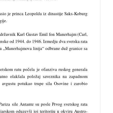
sio je princa Leopolda iz dinastije Saks-Koburg
ije.
i državnik Karl Gustav Emil fon Manerhajm (Carl,
nske od 1944. do 1946. Izmedju dva svetska rata
na „Manerhajmova linija“ odbrane duž granice sa
etskom ratu počela je ofanziva ruskog generala
natno olakšala položaj saveznika na zapadnom
 u avgustu potukao trupe sila Osovine i zarobio
ariza sile Antante su posle Prvog svetskog rata
arskom oduzevši joj teritoriju u okviru Austro-