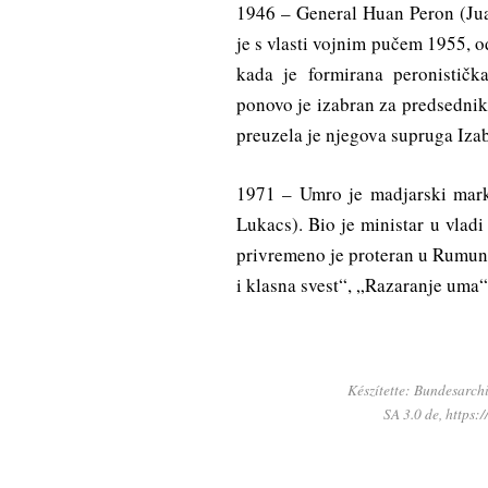
1946 – General Huan Peron (Jua
je s vlasti vojnim pučem 1955, o
kada je formirana peronistič
ponovo je izabran za predsednik
preuzela je njegova supruga Izab
1971 – Umro je madjarski marks
Lukacs). Bio je ministar u vlad
privremeno je proteran u Rumunij
i klasna svest“, „Razaranje uma“
Készítette: Bundesarch
SA 3.0 de, https