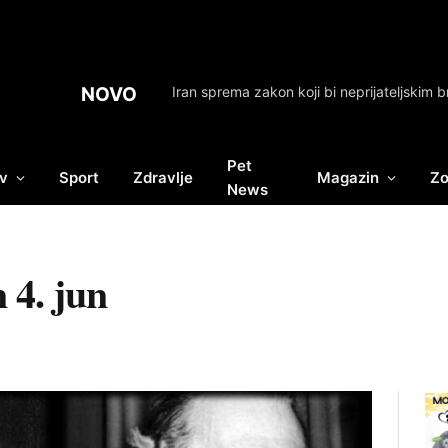
NOVO
Pet
v
Sport
Zdravlje
Magazin
Zo
News
 4. jun