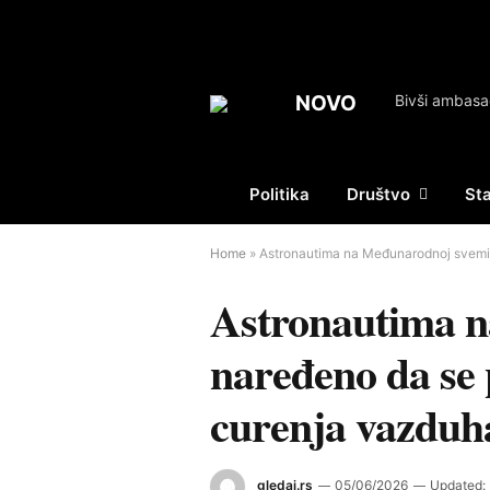
NOVO
Politika
Društvo
St
Home
»
Astronautima na Međunarodnoj svemir
Astronautima n
naređeno da se 
curenja vazduh
gledaj.rs
05/06/2026
Updated: