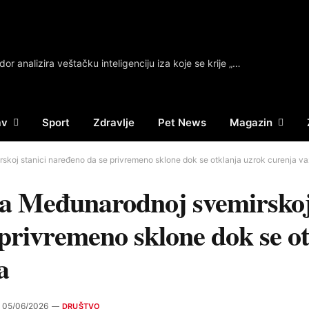
Bivši ambasador analizira veštačku inteligenciju iza koje se krije „najstarija i najsurovija trka za moć“: Glava u oblacima…
av
Sport
Zdravlje
Pet News
Magazin
skoj stanici naređeno da se privremeno sklone dok se otklanja uzrok curenja v
a Međunarodnoj svemirskoj 
privremeno sklone dok se o
a
05/06/2026
DRUŠTVO