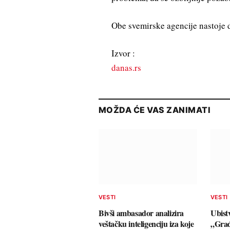
Obe svemirske agencije nastoje d
Izvor :
danas.rs
MOŽDA ĆE VAS ZANIMATI
VESTI
VESTI
Bivši ambasador analizira
Ubist
veštačku inteligenciju iza koje
„Građ