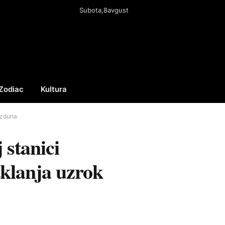
Subota,8avgust
Zodiac
Kultura
Facebook
X
Instagram
(Twitter)
azduha
stanici
tklanja uzrok