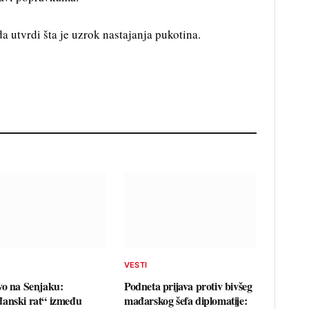
a utvrdi šta je uzrok nastajanja pukotina.
VESTI
vo na Senjaku:
Podneta prijava protiv bivšeg
anski rat“ između
mađarskog šefa diplomatije: