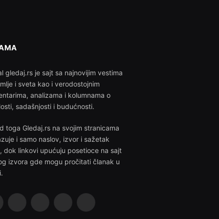
NAMA
l gledaj.rs je sajt sa najnovijim vestima
emlje i sveta kao i verodostojnim
ntarima, analizama i kolumnama o
losti, sadašnjosti i budućnosti.
d toga Gledaj.rs na svojim stranicama
azuje i samo naslov, izvor i sažetak
i, dok linkovi upućuju posetioce na sajt
g izvora gde mogu pročitati članak u
i.
acebook
X
Instagram
Pinterest
YouTube
(Twitter)