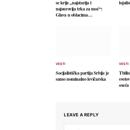
se krije „najstarija i
lojali
najsurovija trka za moć“:
Glava u oblacima…
VESTI
VESTI
Socijalistička partija Srbije je
Tbili
samo nominalno levičarska
sveto
oseća
LEAVE A REPLY