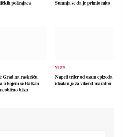
stičkih policajaca
Sumnja se da je primio mito
VESTI
si: Grad na raskršću
Napeti triler od osam epizoda
va u kojem se Balkan
idealan je za vikend maraton
 neobično blizu