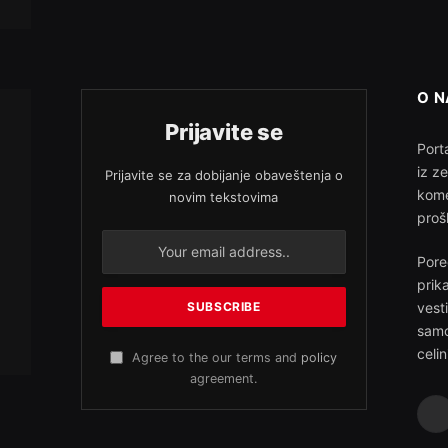
O 
Prijavite se
Porta
iz z
Prijavite se za dobijanje obaveštenja o
kome
novim tekstovima
proš
Pore
prik
vest
samo
celin
Agree to the our terms and
policy
agreement.
F