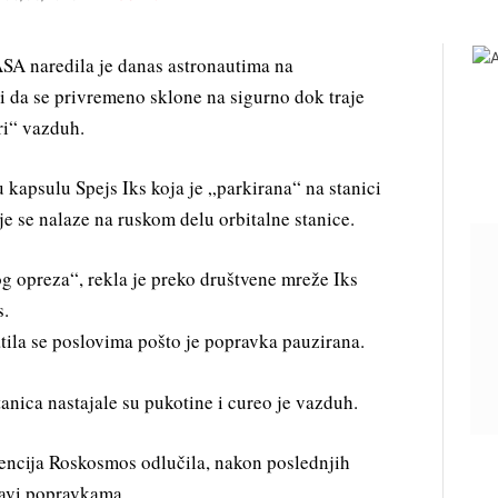
SA naredila je danas astronautima na
 da se privremeno sklone na sigurno dok traje
ri“ vazduh.
 kapsulu Spejs Iks koja je „parkirana“ na stanici
je se nalaze na ruskom delu orbitalne stanice.
g opreza“, rekla je preko društvene mreže Iks
s.
atila se poslovima pošto je popravka pauzirana.
nica nastajale su pukotine i cureo je vazduh.
gencija Roskosmos odlučila, nakon poslednjih
bavi popravkama.