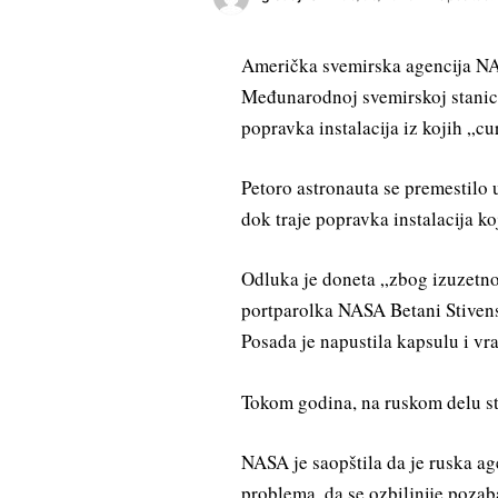
Američka svemirska agencija NA
Međunarodnoj svemirskoj stanici
popravka instalacija iz kojih „cu
Petoro astronauta se premestilo u
dok traje popravka instalacija ko
Odluka je doneta „zbog izuzetno
portparolka NASA Betani Stiven
Posada je napustila kapsulu i vr
Tokom godina, na ruskom delu sta
NASA je saopštila da je ruska a
problema, da se ozbiljnije poza