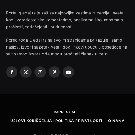
Portal gledaj.rs je sajt sa najnovijim vestima iz zemlje i sveta
kao i verodostojnim komentarima, analizama i kolumnama o
prošlosti, sadašnjosti i budućnosti.
Pored toga Gledaj.rs na svojim stranicama prikazuje i samo
naslov, izvor i sažetak vesti, dok linkovi upućuju posetioce na
sajt samog izvora gde mogu pročitati članak u celini.
Facebook
X
Instagram
Pinterest
YouTube
(Twitter)
IMPRESUM
USLOVI KORIŠĆENJA I POLITIKA PRIVATNOSTI
O NAMA