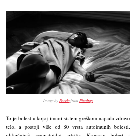
Image by
Pexels
from
Pixabay
To je bolest u kojoj imuni sistem greškom napada zdravo
telo, a postoji više od 80 vrsta autoimunih bolesti,
uključujući reumatoidni artritis, Kronovu bolest i