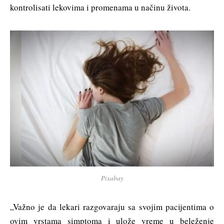
kontrolisati lekovima i promenama u načinu života.
Pixabay
„Važno je da lekari razgovaraju sa svojim pacijentima o
ovim vrstama simptoma i ulože vreme u beleženje