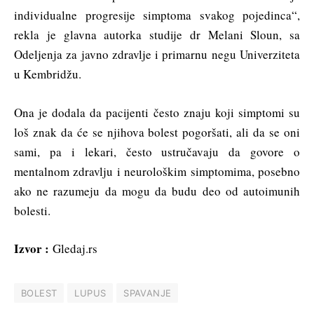
individualne progresije simptoma svakog pojedinca“,
rekla je glavna autorka studije dr Melani Sloun, sa
Odeljenja za javno zdravlje i primarnu negu Univerziteta
u Kembridžu.
Ona je dodala da pacijenti često znaju koji simptomi su
loš znak da će se njihova bolest pogoršati, ali da se oni
sami, pa i lekari, često ustručavaju da govore o
mentalnom zdravlju i neurološkim simptomima, posebno
ako ne razumeju da mogu da budu deo od autoimunih
bolesti.
Izvor :
Gledaj.rs
BOLEST
LUPUS
SPAVANJE