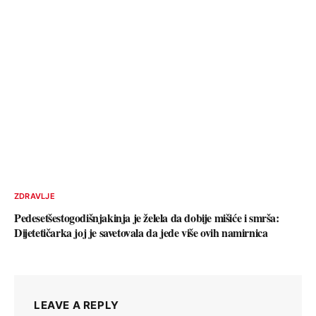
ZDRAVLJE
Pedesetšestogodišnjakinja je želela da dobije mišiće i smrša:
Dijetetičarka joj je savetovala da jede više ovih namirnica
LEAVE A REPLY