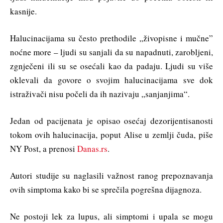
kasnije.
Halucinacijama su često prethodile „živopisne i mučne”
noćne more – ljudi su sanjali da su napadnuti, zarobljeni,
zgnječeni ili su se osećali kao da padaju. Ljudi su više
oklevali da govore o svojim halucinacijama sve dok
istraživači nisu počeli da ih nazivaju „sanjanjima“.
Jedan od pacijenata je opisao osećaj dezorijentisanosti
tokom ovih halucinacija, poput Alise u zemlji čuda, piše
NY Post, a prenosi
Danas.rs
.
Autori studije su naglasili važnost ranog prepoznavanja
ovih simptoma kako bi se sprečila pogrešna dijagnoza.
Ne postoji lek za lupus, ali simptomi i upala se mogu