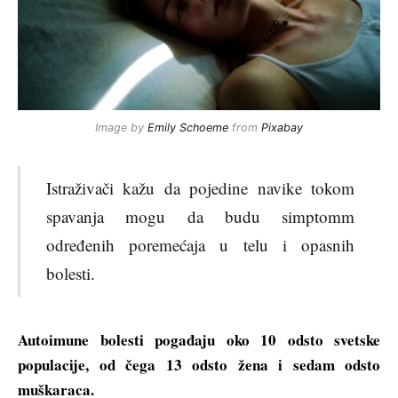
Image by
Emily Schoeme
from
Pixabay
Istraživači kažu da pojedine navike tokom
spavanja mogu da budu simptomm
određenih poremećaja u telu i opasnih
bolesti.
Autoimune bolesti pogađaju oko 10 odsto svetske
populacije, od čega 13 odsto žena i sedam odsto
muškaraca.