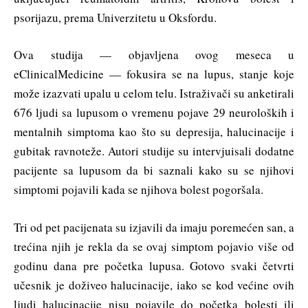
psorijazu, prema Univerzitetu u Oksfordu.
Ova studija — objavljena ovog meseca u
eClinicalMedicine — fokusira se na lupus, stanje koje
može izazvati upalu u celom telu. Istraživači su anketirali
676 ljudi sa lupusom o vremenu pojave 29 neuroloških i
mentalnih simptoma kao što su depresija, halucinacije i
gubitak ravnoteže. Autori studije su intervjuisali dodatne
pacijente sa lupusom da bi saznali kako su se njihovi
simptomi pojavili kada se njihova bolest pogoršala.
Tri od pet pacijenata su izjavili da imaju poremećen san, a
trećina njih je rekla da se ovaj simptom pojavio više od
godinu dana pre početka lupusa. Gotovo svaki četvrti
učesnik je doživeo halucinacije, iako se kod većine ovih
ljudi halucinacije nisu pojavile do početka bolesti ili