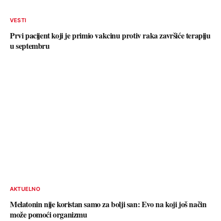
VESTI
Prvi pacijent koji je primio vakcinu protiv raka završiće terapiju
u septembru
AKTUELNO
Melatonin nije koristan samo za bolji san: Evo na koji još način
može pomoći organizmu