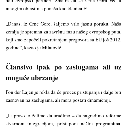
dali evropski partneri. Smatra da se Crna Gora već u
mnogim oblastima ponaša kao članica EU.
„Danas, iz Crne Gore, šaljemo vrlo jasnu poruku. Naša
zemlja je spremna za završnu fazu našeg evropskog puta,
koji smo započeli pokretanjem pregovora sa EU još 2012.
godine”, kazao je Milatović.
Č
lanstvo ipak po zaslugama ali uz
moguće ubrzanje
Fon der Lajen je rekla da će proces pristupanja i dalje biti
zasnovan na zaslugama, ali mora postati dinamičniji.
„I upravo to želimo da uradimo – da nagradimo reforme
stvarnom integracijom, pristupom našim programima,