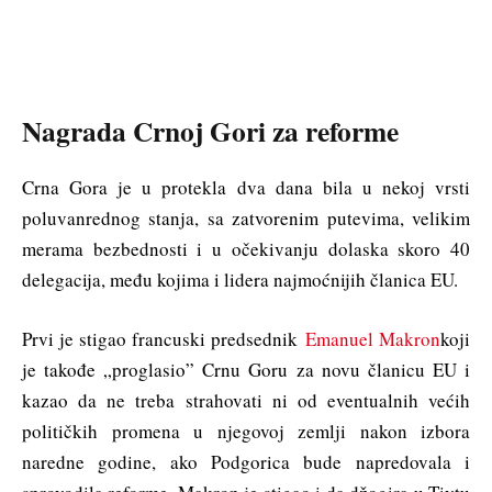
Nagrada Crnoj Gori za reforme
Crna Gora je u protekla dva dana bila u nekoj vrsti
poluvanrednog stanja, sa zatvorenim putevima, velikim
merama bezbednosti i u očekivanju dolaska skoro 40
delegacija, među kojima i lidera najmoćnijih članica EU.
Prvi je stigao francuski predsednik
Emanuel Makron
koji
je takođe „proglasio” Crnu Goru za novu članicu EU i
kazao da ne treba strahovati ni od eventualnih većih
političkih promena u njegovoj zemlji nakon izbora
naredne godine, ako Podgorica bude napredovala i