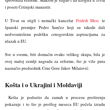
sprovodila reforme. Makron je stigao i da džogira u Tivtu
i poseti Cetinjski manastir.
U Tivat su stigli i nemački kancelar
Fridrih Merc
te
španski premijer Pedro Sančez koji su takođe dali
nedvosmislenu podršku crnogorskim aspiracijama za
ulazak u EU.
Sve u svemu, biti domaćin ovako velikog skupa, bila je
ovoj maloj zemlji nagrada za reforme, što je više puta
naznačio predsednik Crne Gore Jakov Milatović.
Košta i o Ukrajini i Moldaviji
Košta je podsetio da zamah u procesu proširenja
pokazuje i to što je prošlog meseca EU počela izradu