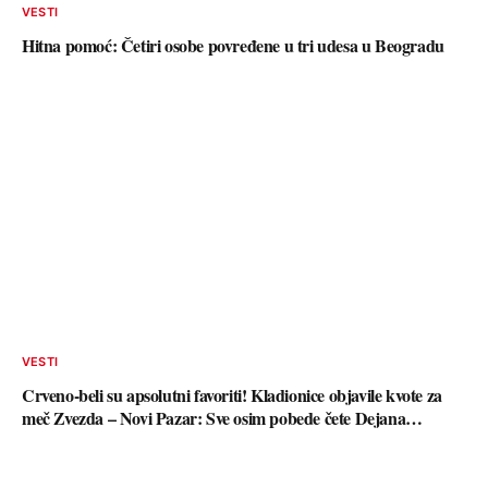
VESTI
Hitna pomoć: Četiri osobe povređene u tri udesa u Beogradu
VESTI
Crveno-beli su apsolutni favoriti! Kladionice objavile kvote za
meč Zvezda – Novi Pazar: Sve osim pobede čete Dejana…