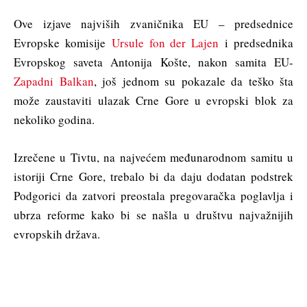
Ove izjave najviših zvaničnika EU – predsednice
Evropske komisije
Ursule fon der Lajen
i predsednika
Evropskog saveta Antonija Košte, nakon samita EU-
Zapadni Balkan
, još jednom su pokazale da teško šta
može zaustaviti ulazak Crne Gore u evropski blok za
nekoliko godina.
Izrečene u Tivtu, na najvećem međunarodnom samitu u
istoriji Crne Gore, trebalo bi da daju dodatan podstrek
Podgorici da zatvori preostala pregovaračka poglavlja i
ubrza reforme kako bi se našla u društvu najvažnijih
evropskih država.