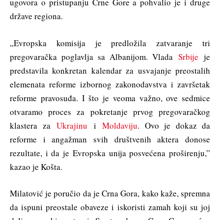
ugovora o pristupanju Crne Gore a pohvalio je i druge
države regiona.
„Evropska komisija je predložila zatvaranje tri
pregovaračka poglavlja sa Albanijom. Vlada
Srbije
je
predstavila konkretan kalendar za usvajanje preostalih
elemenata reforme izbornog zakonodavstva i završetak
reforme pravosuđa. I što je veoma važno, ove sedmice
otvaramo proces za pokretanje prvog pregovaračkog
klastera za
Ukrajinu
i
Moldaviju
. Ovo je dokaz da
reforme i angažman svih društvenih aktera donose
rezultate, i da je Evropska unija posvećena proširenju,”
kazao je Košta.
Milatović je poručio da je Crna Gora, kako kaže, spremna
da ispuni preostale obaveze i iskoristi zamah koji su joj