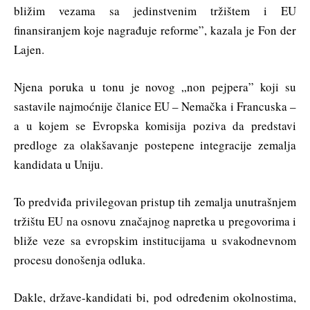
bližim vezama sa jedinstvenim tržištem i EU
finansiranjem koje nagrađuje reforme”, kazala je Fon der
Lajen.
Njena poruka u tonu je novog „non pejpera” koji su
sastavile najmoćnije članice EU – Nemačka i Francuska –
a u kojem se Evropska komisija poziva da predstavi
predloge za olakšavanje postepene integracije zemalja
kandidata u Uniju.
To predviđa privilegovan pristup tih zemalja unutrašnjem
tržištu EU na osnovu značajnog napretka u pregovorima i
bliže veze sa evropskim institucijama u svakodnevnom
procesu donošenja odluka.
Dakle, države-kandidati bi, pod određenim okolnostima,