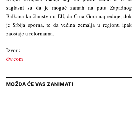
saglasni su da je moguć zamah na putu Zapadnog
Balkana ka članstvu u EU, da Crna Gora napreduje, dok
je Srbija sporna, te da većina zemalja u regionu ipak
zaostaje u reformama.
Izvor :
dw.com
MOŽDA ĆE VAS ZANIMATI