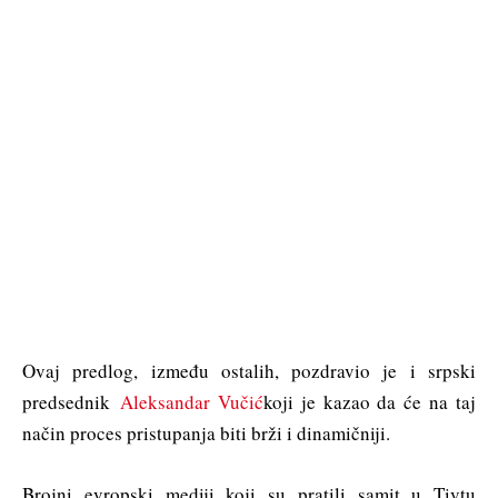
Ovaj predlog, između ostalih, pozdravio je i srpski
predsednik
Aleksandar Vučić
koji je kazao da će na taj
način proces pristupanja biti brži i dinamičniji.
Brojni evropski mediji koji su pratili samit u Tivtu