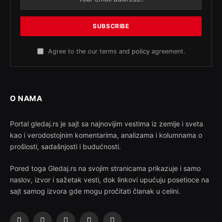
Agree to the our terms and
policy
agreement.
O NAMA
Portal gledaj.rs je sajt sa najnovijim vestima iz zemlje i sveta
kao i verodostojnim komentarima, analizama i kolumnama o
prošlosti, sadašnjosti i budućnosti.
Pored toga Gledaj.rs na svojim stranicama prikazuje i samo
naslov, izvor i sažetak vesti, dok linkovi upućuju posetioce na
sajt samog izvora gde mogu pročitati članak u celini.