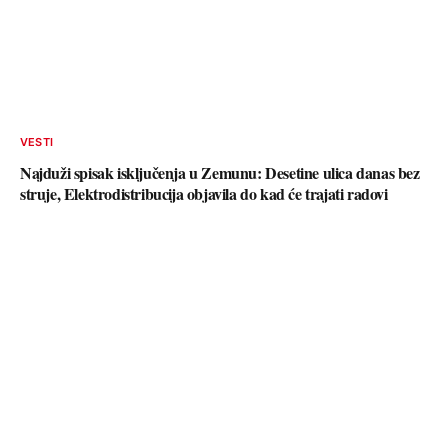
VESTI
Najduži spisak isključenja u Zemunu: Desetine ulica danas bez
struje, Elektrodistribucija objavila do kad će trajati radovi