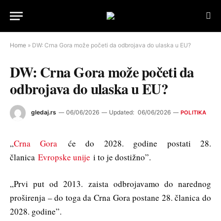
Home
»
DW: Crna Gora može početi da odbrojava do ulaska u EU?
DW: Crna Gora može početi da
odbrojava do ulaska u EU?
gledaj.rs
06/06/2026
Updated:
06/06/2026
POLITIKA
„
Crna Gora
će do 2028. godine postati 28.
članica
Evropske unije
i to je dostižno”.
„Prvi put od 2013. zaista odbrojavamo do narednog
proširenja – do toga da Crna Gora postane 28. članica do
2028. godine”.