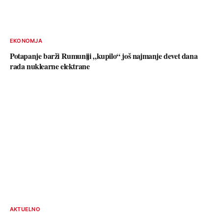
EKONOMJA
Potapanje barži Rumuniji „kupilo“ još najmanje devet dana
rada nuklearne elektrane
AKTUELNO