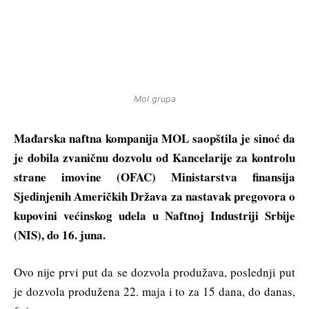
Mol grupa
Mađarska naftna kompanija MOL saopštila je sinoć da
je dobila zvaničnu dozvolu od Kancelarije za kontrolu
strane imovine (OFAC) Ministarstva finansija
Sjedinjenih Američkih Država za nastavak pregovora o
kupovini većinskog udela u Naftnoj Industriji Srbije
(NIS), do 16. juna.
Ovo nije prvi put da se dozvola produžava, poslednji put
je dozvola produžena 22. maja i to za 15 dana, do danas,