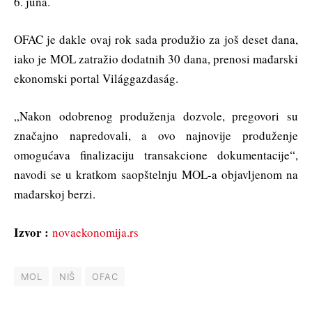
6. juna.
OFAC je dakle ovaj rok sada produžio za još deset dana,
iako je MOL zatražio dodatnih 30 dana, prenosi mađarski
ekonomski portal Világgazdaság.
„Nakon odobrenog produženja dozvole, pregovori su
značajno napredovali, a ovo najnovije produženje
omogućava finalizaciju transakcione dokumentacije“,
navodi se u kratkom saopštelnju MOL-a objavljenom na
mađarskoj berzi.
Izvor :
novaekonomija.rs
MOL
NIŠ
OFAC