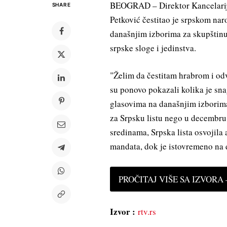
BEOGRAD – Direktor Kancelarije
SHARE
Petković čestitao je srpskom naro
današnjim izborima za skupštinu
srpske sloge i jedinstva.
"Želim da čestitam hrabrom i odv
su ponovo pokazali kolika je sna
glasovima na današnjim izborima
za Srpsku listu nego u decembru
sredinama, Srpska lista osvojila
mandata, dok je istovremeno na d
PROČITAJ VIŠE SA IZVORA —
Izvor :
rtv.rs