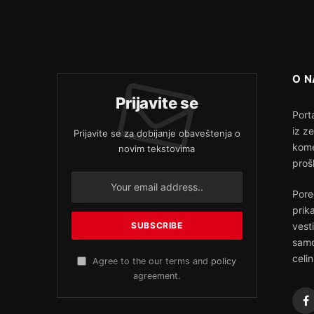
O 
Prijavite se
Porta
iz z
Prijavite se za dobijanje obaveštenja o
kome
novim tekstovima
proš
Pore
prik
vest
samo
celin
Agree to the our terms and
policy
agreement.
F