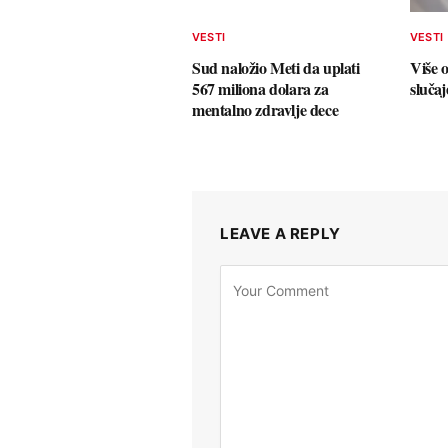
VESTI
VESTI
Sud naložio Meti da uplati
Više 
567 miliona dolara za
sluča
mentalno zdravlje dece
LEAVE A REPLY