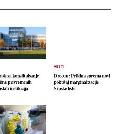
VESTI
 rok za konstituisanje
Drecun: Priština sprema novi
tine privremenih
pokušaj marginalizacije
nskih institucija
Srpske liste