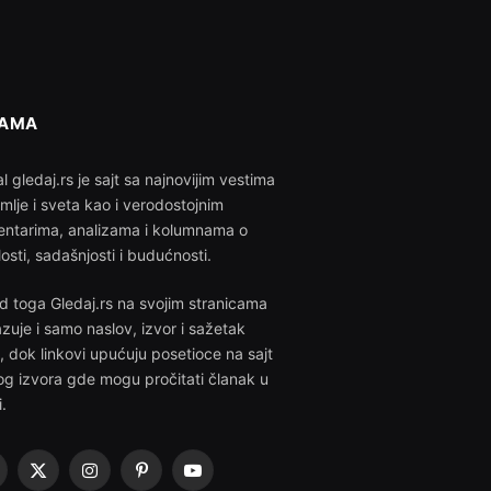
NAMA
l gledaj.rs je sajt sa najnovijim vestima
emlje i sveta kao i verodostojnim
ntarima, analizama i kolumnama o
losti, sadašnjosti i budućnosti.
d toga Gledaj.rs na svojim stranicama
azuje i samo naslov, izvor i sažetak
i, dok linkovi upućuju posetioce na sajt
g izvora gde mogu pročitati članak u
i.
acebook
X
Instagram
Pinterest
YouTube