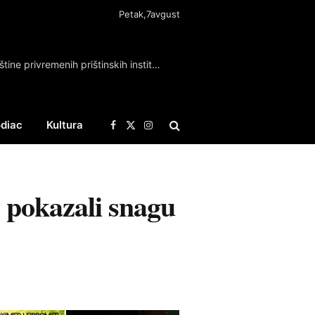
Petak,7avgust
Ističe rok za konstituisanje skupštine privremenih prištinskih institucija
diac
Kultura
Facebook
X
Instagram
(Twitter)
o pokazali snagu