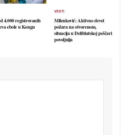
VESTI
od 4.000 registrovanih
Milenković: Aktivno devet
jeva ebole u Kongu
požara na otvorenom,
situacija u Deliblatskoj peščari
povoljnija