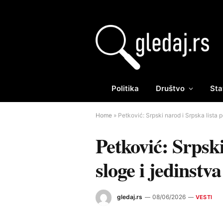
Politika
Društvo
Sta
Home
»
Petković: Srpski narod i Srpska lista 
Petković: Srpsk
sloge i jedinstva
gledaj.rs
08/06/2026
VESTI