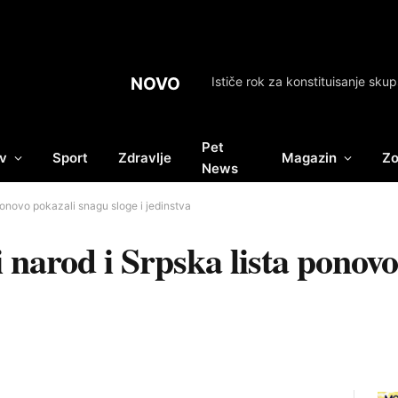
NOVO
Pet
v
Sport
Zdravlje
Magazin
Zo
News
ponovo pokazali snagu sloge i jedinstva
i narod i Srpska lista ponov