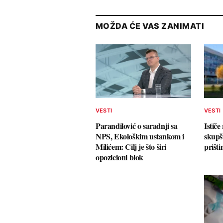
MOŽDA ĆE VAS ZANIMATI
VESTI
VESTI
Parandilović o saradnji sa
Ističe
NPS, Ekološkim ustankom i
skupš
Milićem: Cilj je što širi
prišti
opozicioni blok