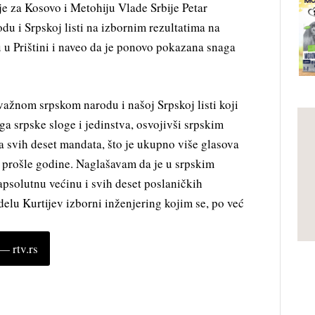
 za Kosovo i Metohiju Vlade Srbije Petar
du i Srpskoj listi na izbornim rezultatima na
 u Prištini i naveo da je ponovo pokazana snaga
ažnom srpskom narodu i našoj Srpskoj listi koji
ga srpske sloge i jedinstva, osvojivši srpskim
 svih deset mandata, što je ukupno više glasova
 prošle godine. Naglašavam da je u srpskim
 apsolutnu većinu i svih deset poslaničkih
elu Kurtijev izborni inženjering kojim se, po već
 rtv.rs