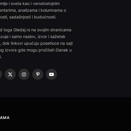
emlje i sveta kao i verodostojnim
ntarima, analizama i kolumnama o
losti, sadašnjosti i budućnosti.
d toga Gledaj.rs na svojim stranicama
azuje i samo naslov, izvor i sažetak
i, dok linkovi upućuju posetioce na sajt
g izvora gde mogu pročitati članak u
i.
acebook
X
Instagram
Pinterest
YouTube
(Twitter)
NAMA