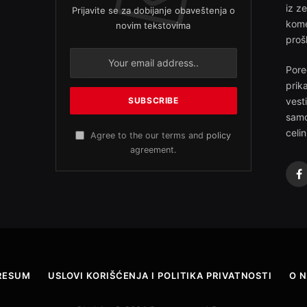
iz z
Prijavite se za dobijanje obaveštenja o
kome
novim tekstovima
proš
Pore
prik
vest
samo
celin
Agree to the our terms and
policy
agreement.
F
RESUM
USLOVI KORIŠĆENJA I POLITIKA PRIVATNOSTI
O 