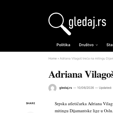
Politika
Društvo
Sta
Home
»
Adriana Vilagoš treća na mitingu Dija
Adriana Vilagoš
gledaj.rs
10/06/2026
Updated:
Srpska atletičarka Adriana Vilag
SHARE
mitingu Dijamantske lige u Oslu