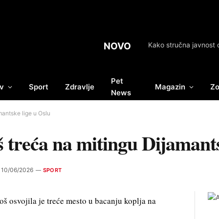
NOVO
Kako stručna javnost
Pet
v
Sport
Zdravlje
Magazin
Zo
News
mantske lige u Oslu
 treća na mitingu Dijamants
10/06/2026
SPORT
oš osvojila je treće mesto u bacanju koplja na
.