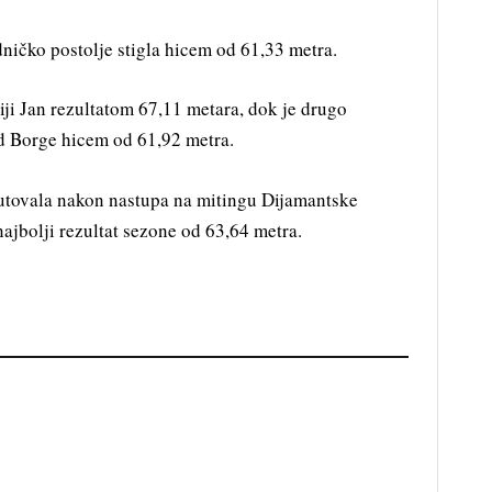
ničko postolje stigla hicem od 61,33 metra.
Ziji Jan rezultatom 67,11 metara, dok je drugo
d Borge hicem od 61,92 metra.
utovala nakon nastupa na mitingu Dijamantske
najbolji rezultat sezone od 63,64 metra.