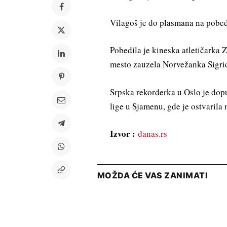
Vilagoš je do plasmana na pobed
Pobedila je kineska atletičarka 
mesto zauzela Norvežanka Sigri
Srpska rekorderka u Oslo je dop
lige u Sjamenu, gde je ostvarila 
Izvor :
danas.rs
MOŽDA ĆE VAS ZANIMATI