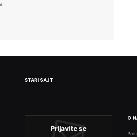
l.
STARI SAJT
O 
Prijavite se
Porta