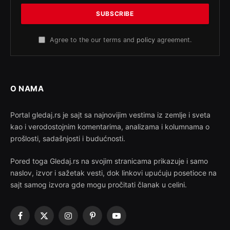
Agree to the our terms and
policy
agreement.
O NAMA
Portal gledaj.rs je sajt sa najnovijim vestima iz zemlje i sveta
kao i verodostojnim komentarima, analizama i kolumnama o
prošlosti, sadašnjosti i budućnosti.
Pored toga Gledaj.rs na svojim stranicama prikazuje i samo
naslov, izvor i sažetak vesti, dok linkovi upućuju posetioce na
sajt samog izvora gde mogu pročitati članak u celini.
Facebook
X
Instagram
Pinterest
YouTube