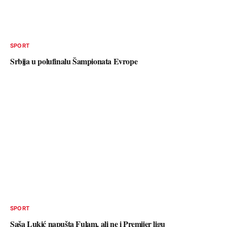
SPORT
Srbija u polufinalu Šampionata Evrope
SPORT
Saša Lukić napušta Fulam, ali ne i Premijer ligu