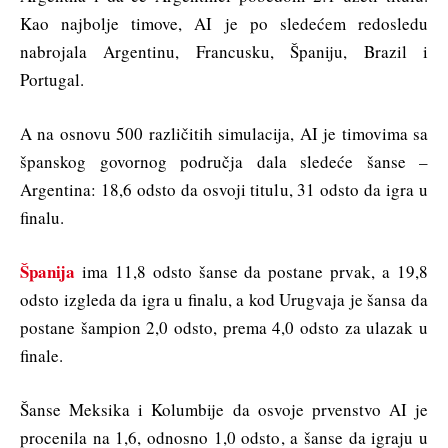
Kao najbolje timove, AI je po sledećem redosledu
nabrojala Argentinu, Francusku, Španiju, Brazil i
Portugal.
A na osnovu 500 različitih simulacija, AI je timovima sa
španskog govornog područja dala sledeće šanse –
Argentina: 18,6 odsto da osvoji titulu, 31 odsto da igra u
finalu.
Španija
ima 11,8 odsto šanse da postane prvak, a 19,8
odsto izgleda da igra u finalu, a kod Urugvaja je šansa da
postane šampion 2,0 odsto, prema 4,0 odsto za ulazak u
finale.
Šanse Meksika i Kolumbije da osvoje prvenstvo AI je
procenila na 1,6, odnosno 1,0 odsto, a šanse da igraju u