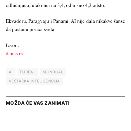
odlučujućoj utakmici na 3,4, odnosno 4,2 odsto.
Ekvadoru, Paragvaju i Panami, AI nije dala nikakve šanse
da postanu prvaci sveta.
Izvor :
danas.rs
AI
FUDBAL
MUNDIJAL
VEŠTAČKA INTELIGENCIJA
MOŽDA ĆE VAS ZANIMATI