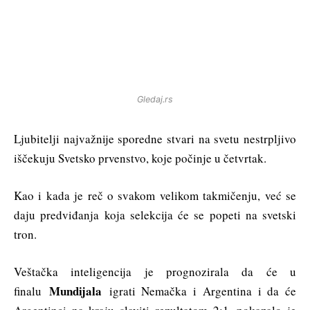
Gledaj.rs
Ljubitelji najvažnije sporedne stvari na svetu nestrpljivo
iščekuju Svetsko prvenstvo, koje počinje u četvrtak.
Kao i kada je reč o svakom velikom takmičenju, već se
daju predviđanja koja selekcija će se popeti na svetski
tron.
Veštačka inteligencija je prognozirala da će u
Mundijala
finalu
igrati Nemačka i Argentina i da će