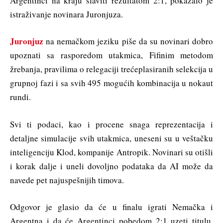
Argentinci na kraju slaviti rezultatom 2:1, pokazalo je
istraživanje novinara Juronjuza.
Juronjuz
na nemačkom jeziku piše da su novinari dobro
upoznati sa rasporedom utakmica, Fifinim metodom
žrebanja, pravilima o relegaciji trećeplasiranih selekcija u
grupnoj fazi i sa svih 495 mogućih kombinacija u nokaut
rundi.
Svi ti podaci, kao i procene snaga reprezentacija i
detaljne simulacije svih utakmica, uneseni su u veštačku
inteligenciju Klod, kompanije Antropik. Novinari su otišli
i korak dalje i uneli dovoljno podataka da AI može da
navede pet najuspešnijih timova.
Odgovor je glasio da će u finalu igrati Nemačka i
Argentna i da će Argentinci pobedom 2:1 uzeti titulu.