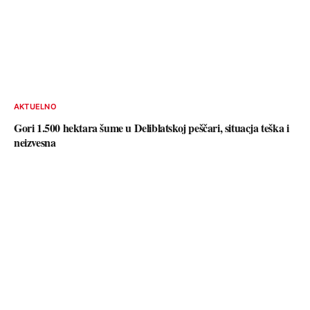
AKTUELNO
Gori 1.500 hektara šume u Deliblatskoj peščari, situacja teška i
neizvesna