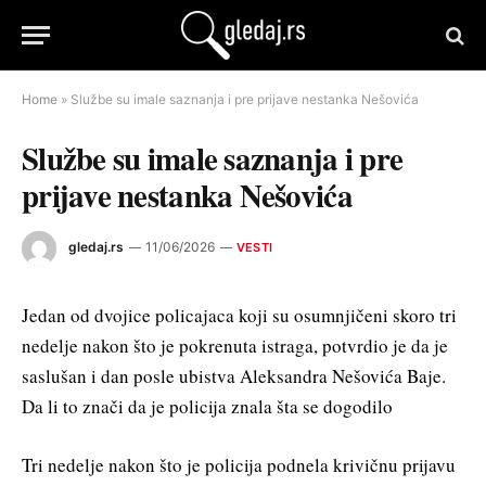
Home
»
Službe su imale saznanja i pre prijave nestanka Nešovića
Službe su imale saznanja i pre
prijave nestanka Nešovića
gledaj.rs
11/06/2026
VESTI
Jedan od dvojice policajaca koji su osumnjičeni skoro tri
nedelje nakon što je pokrenuta istraga, potvrdio je da je
saslušan i dan posle ubistva Aleksandra Nešovića Baje.
Da li to znači da je policija znala šta se dogodilo
Tri nedelje nakon što je policija podnela krivičnu prijavu