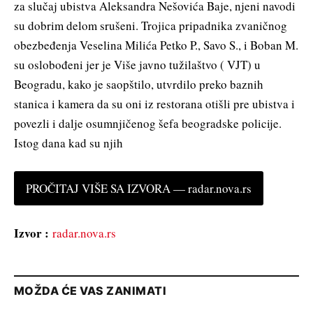
za slučaj ubistva Aleksandra Nešovića Baje, njeni navodi
su dobrim delom srušeni. Trojica pripadnika zvaničnog
obezbeđenja Veselina Milića Petko P., Savo S., i Boban M.
su oslobođeni jer je Više javno tužilaštvo ( VJT) u
Beogradu, kako je saopštilo, utvrdilo preko baznih
stanica i kamera da su oni iz restorana otišli pre ubistva i
povezli i dalje osumnjičenog šefa beogradske policije.
Istog dana kad su njih
PROČITAJ VIŠE SA IZVORA — radar.nova.rs
Izvor :
radar.nova.rs
MOŽDA ĆE VAS ZANIMATI