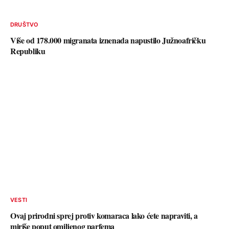
DRUŠTVO
Više od 178.000 migranata iznenada napustilo Južnoafričku
Republiku
VESTI
Ovaj prirodni sprej protiv komaraca lako ćete napraviti, a
miriše poput omiljenog parfema