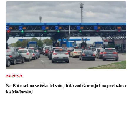
DRUŠTVO
Na Batrovcima se čeka tri sata, duža zadržavanja i na prelazima
ka Mađarskoj