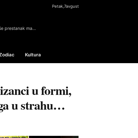
Petak,7avgust
Ujedinjena opozicija: Kragujevačka vlast opstruiše prestanak mandata SNS odbornika
Zodiac
Kultura
Facebook
X
Instagram
(Twitter)
izanci u formi,
aga u strahu…