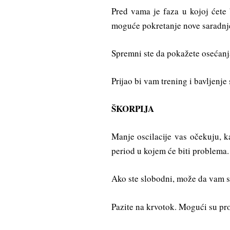
Pred vama je faza u kojoj ćete 
moguće pokretanje nove saradnj
Spremni ste da pokažete osećanja
Prijao bi vam trening i bavljen
ŠKORPIJA
Manje oscilacije vas očekuju, k
period u kojem će biti problema.
Ako ste slobodni, može da vam s
Pazite na krvotok. Mogući su p