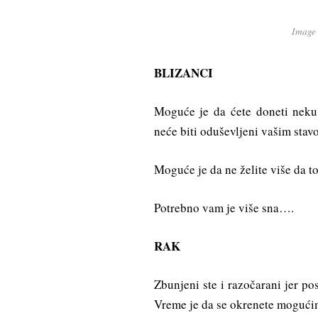
Image
BLIZANCI
Moguće je da ćete doneti neku
neće biti oduševljeni vašim stav
Moguće je da ne želite više da to
Potrebno vam je više sna….
RAK
Zbunjeni ste i razočarani jer p
Vreme je da se okrenete moguć