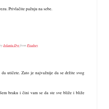
vezu. Privlačite pažnju na sebe.
by
Jolanta Dyr
from
Pixabay
da utičete. Zato je najvažnije da se držite svog
ašem braku i čini vam se da ste sve bliže i bliže