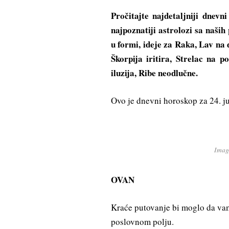
Pročitajte najdetaljniji dne
najpoznatiji astrolozi sa naših
u formi, ideje za Raka, Lav na
Škorpija iritira, Strelac na 
iluzija, Ribe neodlučne.
Ovo je dnevni horoskop za 24. 
Imag
OVAN
Kraće putovanje bi moglo da va
poslovnom polju.