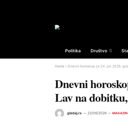
Politika
Društvo
St
Home
»
Dnevni horoskop za 24. jun 2026. godi
Dnevni horoskop
Lav na dobitku
gledaj.rs
23/06/2026
MAGAZIN