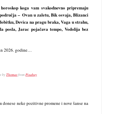
vni horoskop koga vam svakodnevno pripremaju
 područja – Ovan u zaletu, Bik osvaja, Blizanci
 dobitku, Devica na pragu braka, Vaga u strahu,
pola posla, Jarac pojačava tempo, Vodolija bez
jun 2026. godine…
e by
Thomas
from
Pixabay
m donese neke pozitivne promene i nove šanse na