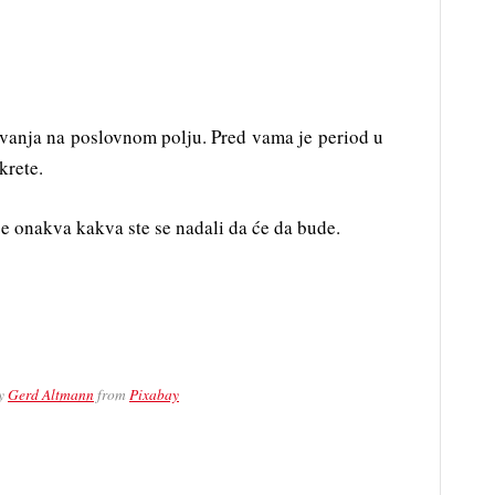
vanja na poslovnom polju. Pred vama je period u
krete.
e onakva kakva ste se nadali da će da bude.
by
Gerd Altmann
from
Pixabay