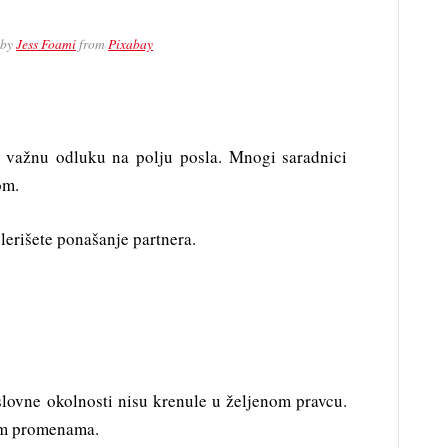
 by
Jess Foami
from
Pixabay
 važnu odluku na polju posla. Mnogi saradnici
om.
lerišete ponašanje partnera.
oslovne okolnosti nisu krenule u željenom pravcu.
im promenama.