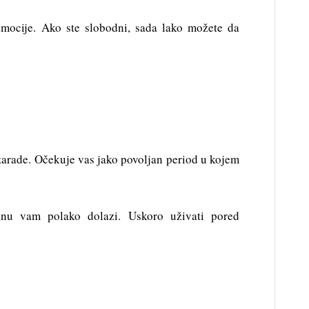
emocije. Ako ste slobodni, sada lako možete da
arade. Očekuje vas jako povoljan period u kojem
lanu vam polako dolazi. Uskoro uživati pored