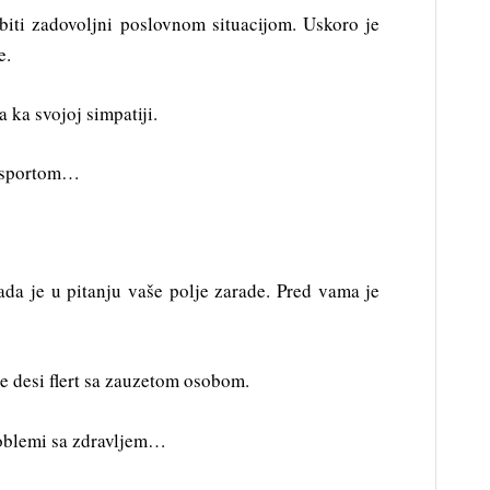
biti zadovoljni poslovnom situacijom. Uskoro je
e.
 ka svojoj simpatiji.
je sportom…
ada je u pitanju vaše polje zarade. Pred vama je
e desi flert sa zauzetom osobom.
roblemi sa zdravljem…