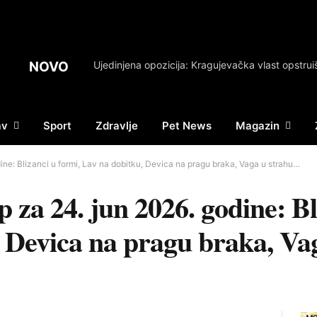
NOVO
av
Sport
Zdravlje
Pet News
Magazin
ne: Blizanci u formi, Lav na dobitku, Devica na pragu braka, Vaga u strahu…
 za 24. jun 2026. godine: Bl
, Devica na pragu braka, V