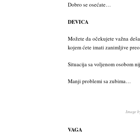
Dobro se osećate…
DEVICA
Možete da očekujete važna deša
kojem ćete imati zanimljive preo
Situacija sa voljenom osobom nij
Manji problemi sa zubima…
Image 
VAGA