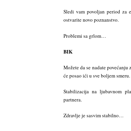
Sledi vam povoljan period za 
ostvarite novo poznanstvo.
Problemi sa grlom…
BIK
Možete da se nadate povećanju z
će posao ići u sve boljem smeru.
Stabilizacija na ljubavnom p
partnera.
Zdravlje je sasvim stabilno…