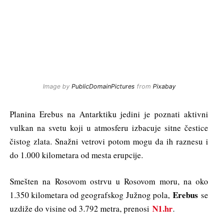
Image by
PublicDomainPictures
from
Pixabay
Planina Erebus na Antarktiku jedini je poznati aktivni
vulkan na svetu koji u atmosferu izbacuje sitne čestice
čistog zlata. Snažni vetrovi potom mogu da ih raznesu i
do 1.000 kilometara od mesta erupcije.
Smešten na Rosovom ostrvu u Rosovom moru, na oko
Erebus
1.350 kilometara od geografskog Južnog pola,
se
N1.hr
uzdiže do visine od 3.792 metra, prenosi
.