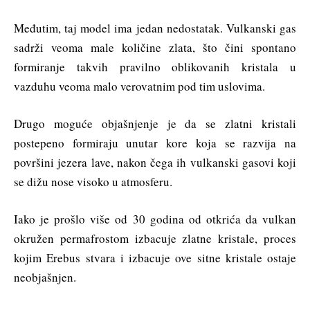
Međutim, taj model ima jedan nedostatak. Vulkanski gas
sadrži veoma male količine zlata, što čini spontano
formiranje takvih pravilno oblikovanih kristala u
vazduhu veoma malo verovatnim pod tim uslovima.
Drugo moguće objašnjenje je da se zlatni kristali
postepeno formiraju unutar kore koja se razvija na
površini jezera lave, nakon čega ih vulkanski gasovi koji
se dižu nose visoko u atmosferu.
Iako je prošlo više od 30 godina od otkrića da vulkan
okružen permafrostom izbacuje zlatne kristale, proces
kojim Erebus stvara i izbacuje ove sitne kristale ostaje
neobjašnjen.