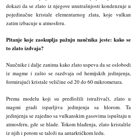
dokazi da se zlato iz njegove unutrašnjosti kondenzuje u
pojedinačne kristale elementarnog zlata, koje vulkan
zatim izbacuje u atmosferu.
Pitanje koje zaokuplja pažnju naučnika jeste: kako se
to zlato izdvaja?
Naučnike i dalje zanima kako zlato uspeva da se oslobodi
iz magme i zašto se razdvaja od hemijskih jedinjenja,
formirajući kristale veličine od 20 do 60 mikrometara.
Prema modelu koji su predložili istraživači, zlato u
magmi gradi isparljiva jedinjenja sa hlorom. Ta
jedinjenja se zajedno sa vulkanskim gasovima ispuštaju u
atmosferu, gde se hlade. Tokom hlađenja, zlato kristališe
iz njih i potom se taloži na antarktičkom ledu.