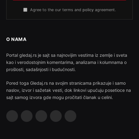
Agree to the our terms and
policy
agreement.
O NAMA
Portal gledaj.rs je sajt sa najnovijim vestima iz zemlje i sveta
kao i verodostojnim komentarima, analizama i kolumnama o
prošlosti, sadašnjosti i budućnosti.
Pored toga Gledaj.rs na svojim stranicama prikazuje i samo
naslov, izvor i sažetak vesti, dok linkovi upućuju posetioce na
sajt samog izvora gde mogu pročitati članak u celini.
Facebook
X
Instagram
Pinterest
YouTube
(Twitter)