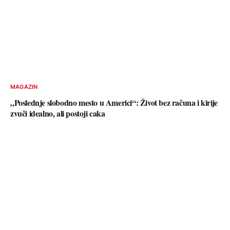
MAGAZIN
„Poslednje slobodno mesto u Americi“: Život bez računa i kirije
zvuči idealno, ali postoji caka