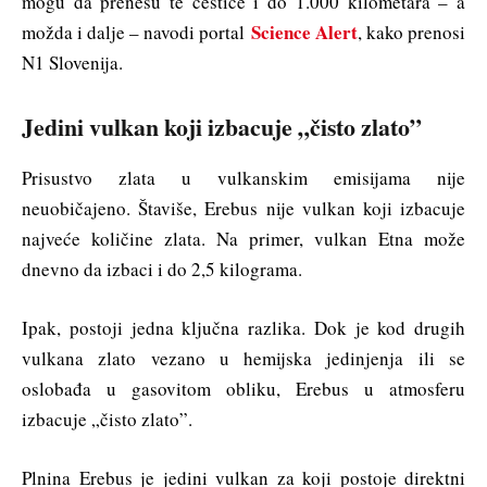
mogu da prenesu te čestice i do 1.000 kilometara – a
Science Alert
možda i dalje – navodi portal
, kako prenosi
N1 Slovenija.
Jedini vulkan koji izbacuje „čisto zlato”
Prisustvo zlata u vulkanskim emisijama nije
neuobičajeno. Štaviše, Erebus nije vulkan koji izbacuje
najveće količine zlata. Na primer, vulkan Etna može
dnevno da izbaci i do 2,5 kilograma.
Ipak, postoji jedna ključna razlika. Dok je kod drugih
vulkana zlato vezano u hemijska jedinjenja ili se
oslobađa u gasovitom obliku, Erebus u atmosferu
izbacuje „čisto zlato”.
Plnina Erebus je jedini vulkan za koji postoje direktni