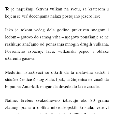
To je najjužniji aktivni vulkan na svetu, sa kraterom u
kojem se već decenijama nalazi postojano jezero lave.
Iako je tokom većeg dela godine prekriven snegom i
ledom – gotovo do samog vrha – njegovo ponašanje se ne
razlikuje značajno od ponašanja mnogih drugih vulkana.
Povremeno izbacuje lavu, vulkanski pepeo i oblake
užarenih gasova.
Međutim, istraživači su otkrili da ta mešavina sadrži i
sićušne čestice čistog zlata. Ipak, ta činjenica ne znači da
bi put na Antarktik mogao da dovede do lake zarade.
Naime, Erebus svakodnevno izbacuje oko 80 grama
zlatnog praha u obliku mikroskopskih kristala; vetrovi