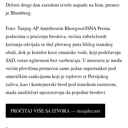
Države drugi dan zaredom izvele napade na Iran, preneo
je Blumberg.
Foto: Tanjug AP Amirhosein Khorgooi/ISNA Prema
podacima o praćenju brodova, većina zabeleženih
kretanja odvijala se duž plovnog puta bližeg iranskoj
obali, dok je koridor kroz omanske vode, koji podržavaju
SAD, ostao uglavnom bez saobraćaja. U moreuzu je među
većim plovilima primećen samo jedan supertanker pod
američkim sankcijama koji je isplovio iz Persijskog
zaliva, kao i kontejnerski brod pod iranskom zastavom,
mada analitičari upozoravaju da pojedini brodovi
PROČITAJ VIŠE SA IZVORA — insajder.net