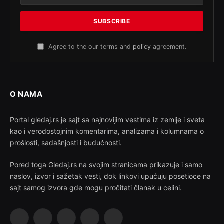
Agree to the our terms and
policy
agreement.
O NAMA
Portal gledaj.rs je sajt sa najnovijim vestima iz zemlje i sveta
kao i verodostojnim komentarima, analizama i kolumnama o
prošlosti, sadašnjosti i budućnosti.
Pored toga Gledaj.rs na svojim stranicama prikazuje i samo
naslov, izvor i sažetak vesti, dok linkovi upućuju posetioce na
sajt samog izvora gde mogu pročitati članak u celini.
Facebook
X
Instagram
Pinterest
YouTube