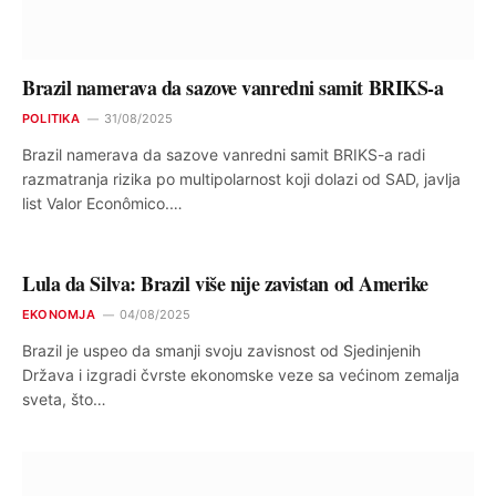
Brazil namerava da sazove vanredni samit BRIKS-a
POLITIKA
31/08/2025
Brazil namerava da sazove vanredni samit BRIKS-a radi
razmatranja rizika po multipolarnost koji dolazi od SAD, javlja
list Valor Econômico.…
Lula da Silva: Brazil više nije zavistan od Amerike
EKONOMJA
04/08/2025
Brazil je uspeo da smanji svoju zavisnost od Sjedinjenih
Država i izgradi čvrste ekonomske veze sa većinom zemalja
sveta, što…