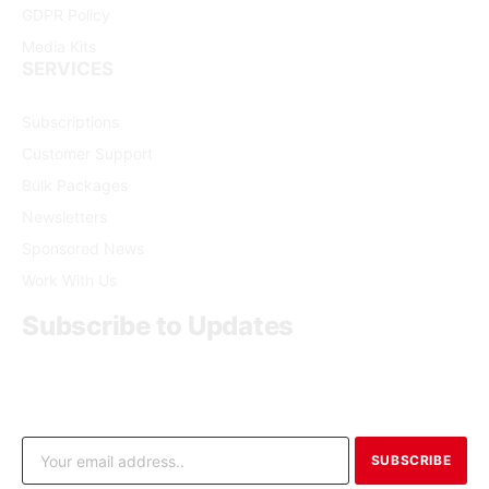
GDPR Policy
Media Kits
SERVICES
Subscriptions
Customer Support
Bulk Packages
Newsletters
Sponsored News
Work With Us
Subscribe to Updates
Get the latest creative news from FooBar about art, design
and business.