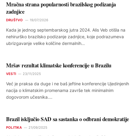
Mračna strana popularnosti brazilskog podizanja
zadnjice
DRUŠTVO
19/07/2026
Kada je jednog septembarskog jutra 2024. Alis Veb otišla na
nehirurško brazilsko podizanje zadnjice, koje podrazumeva
ubrizgavanje velike količine dermalnih…
Mršav rezultat klimatske konferencije u Brazilu
VESTI
23/11/2025
Već je praksa da duge i ne baš jeftine konferencije Ujedinjenih
nacija o klimatskim promenama završe tek minimalnim
dogovorom učesnika.…
Brazil isključio SAD sa sastanka o odbrani demokratije
POLITIKA
21/09/2025