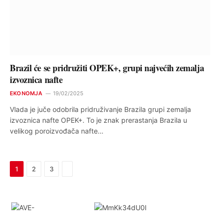
Brazil će se pridružiti OPEK+, grupi najvećih zemalja
izvoznica nafte
EKONOMJA
19/02/2025
Vlada je juče odobrila pridruživanje Brazila grupi zemalja
izvoznica nafte OPEK+. To je znak prerastanja Brazila u
velikog poroizvođača nafte…
Next
1
2
3