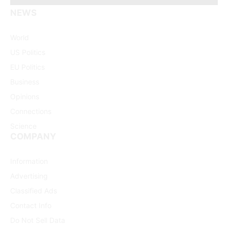
NEWS
Facebook
X
Pinterest
Vimeo
WhatsApp
TikTok
Instagram
(Twitter)
World
US Politics
EU Politics
Business
Opinions
Connections
Science
COMPANY
Information
Advertising
Classified Ads
Contact Info
Do Not Sell Data