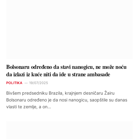
Bolsonaru određeno da stavi nanogicu, ne može noću
da izlazi iz kuće niti da ide u strane ambasade
POLITIKA
19/07/2025
Bivšem predsedniku Brazila, krajnjem desničaru Žairu
Bolsonaru određeno je da nosi nanogicu, saopštile su danas
vlasti te zemlje, a on…