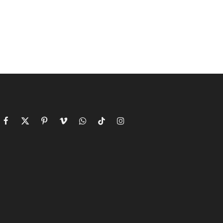
Facebook
X
Pinterest
Vimeo
WhatsApp
TikTok
Instagram
(Twitter)