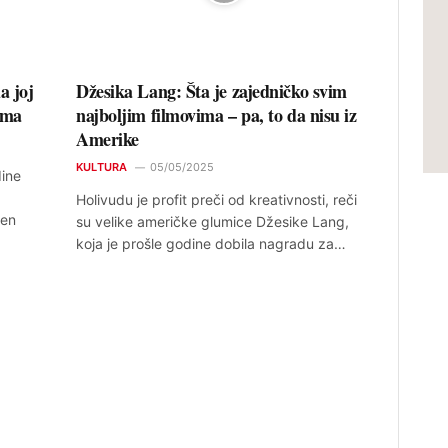
a joj
Džesika Lang: Šta je zajedničko svim
sma
najboljim filmovima – pa, to da nisu iz
Amerike
KULTURA
05/05/2025
ine
Holivudu je profit preči od kreativnosti, reči
jen
su velike američke glumice Džesike Lang,
koja je prošle godine dobila nagradu za…