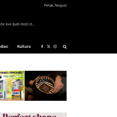
Petak,7avgust
Sutra besplatni pregledi u Kragujevcu: Evo šta će sve ljudi moći da provere u subotu
diac
Kultura
Facebook
X
Instagram
(Twitter)