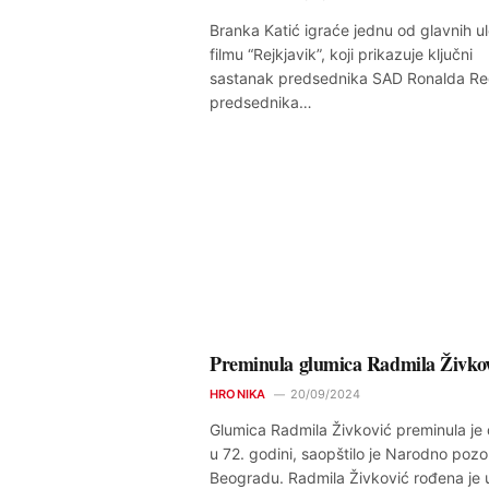
Branka Katić igraće jednu od glavnih u
filmu “Rejkjavik”, koji prikazuje ključni
sastanak predsednika SAD Ronalda Re
predsednika…
Preminula glumica Radmila Živko
HRONIKA
20/09/2024
Glumica Radmila Živković preminula je
u 72. godini, saopštilo je Narodno pozo
Beogradu. Radmila Živković rođena je