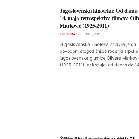
Jugoslovenska kinoteka: Od danas
14. maja retrospektiva filmova Oli
Marković (1925-2011)
KULTURA
03/05/2025
Jugoslovenska kinoteka najavila je da,
povodom stogodišnjice rođenja srpske 
jugoslovenske glumice Olivere Markovi
(1925-2011), prikazuje, od danas do 1
Žilijet Binoš predsednica žirija 78.