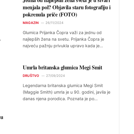
menjala pol? Objavila staru fotografiju i
pokrenula priče (FOTO)
MAGAZIN
26/11/2024
Glumica Prijanka Čopra važi za jednu od
,
najlepših žena na svetu. Prijanka Čopra je
najveću pažnju privukla upravo kada je…
Umrla britanska glumica Megi Smit
DRUŠTVO
27/09/2024
Legendarna britanska glumica Megi Smit
(Maggie Smith) umrla je u 90. godini, javila je
danas njena porodica. Poznata je po…
 u