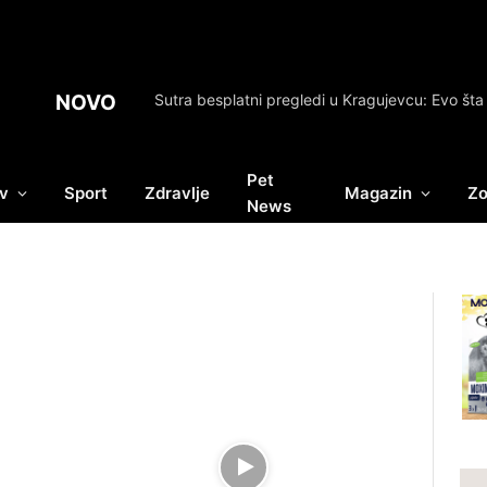
NOVO
Pet
v
Sport
Zdravlje
Magazin
Zo
News