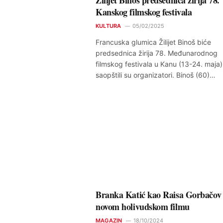
Kanskog filmskog festivala
KULTURA
05/02/2025
Francuska glumica Žilijet Binoš biće
predsednica žirija 78. Međunarodnog
filmskog festivala u Kanu (13-24. maja)
saopštili su organizatori. Binoš (60)…
Branka Katić kao Raisa Gorbačov
novom holivudskom filmu
MAGAZIN
18/10/2024