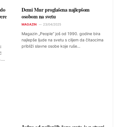
 do
Demi Mur proglašena najlepšom
vere
osobom na svetu
MAGAZIN
23/04/2025
Magazin „People“ još od 1990. godine bira
najlepše ljude na svetu s ciljem da čitaocima
približi slavne osobe koje ruše…
i
ć
4.…
Jedna od najlepših žena sveta je u stvari