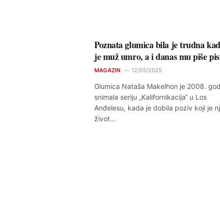
Poznata glumica bila je trudna kad
je muž umro, a i danas mu piše pi
MAGAZIN
12/05/2025
Glumica Nataša Makelhon je 2008. god
snimala seriju „Kalifornikacija“ u Los
Anđelesu, kada je dobila poziv koji je n
život…