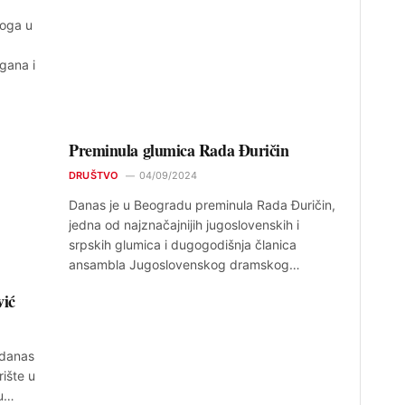
loga u
gana i
Preminula glumica Rada Đuričin
DRUŠTVO
04/09/2024
Danas je u Beogradu preminula Rada Đuričin,
jedna od najznačajnijih jugoslovenskih i
srpskih glumica i dugogodišnja članica
ansambla Jugoslovenskog dramskog…
vić
 danas
rište u
 u…