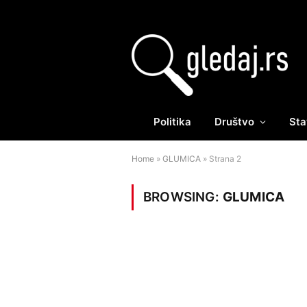
Politika
Društvo
Sta
Home
»
GLUMICA
»
Strana 2
BROWSING:
GLUMICA