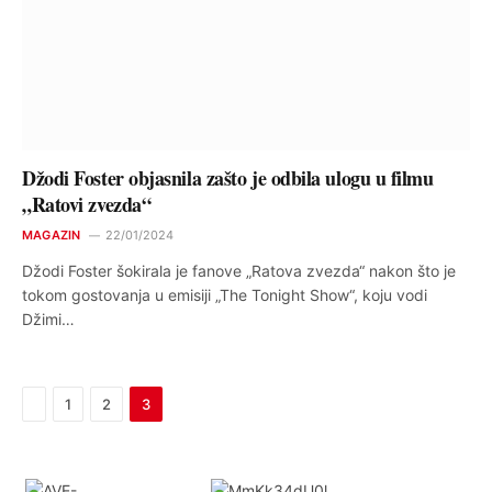
Džodi Foster objasnila zašto je odbila ulogu u filmu
„Ratovi zvezda“
MAGAZIN
22/01/2024
Džodi Foster šokirala je fanove „Ratova zvezda“ nakon što je
tokom gostovanja u emisiji „The Tonight Show“, koju vodi
Džimi…
Previous
1
2
3