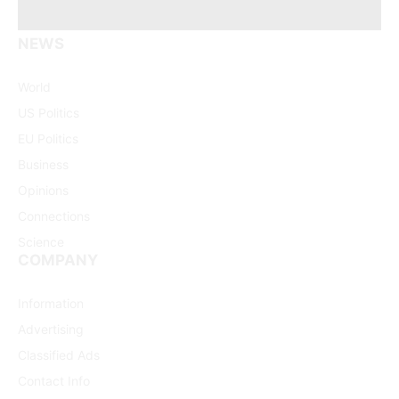
NEWS
Facebook
X
Pinterest
Vimeo
WhatsApp
TikTok
Instagram
(Twitter)
World
US Politics
EU Politics
Business
Opinions
Connections
Science
COMPANY
Information
Advertising
Classified Ads
Contact Info