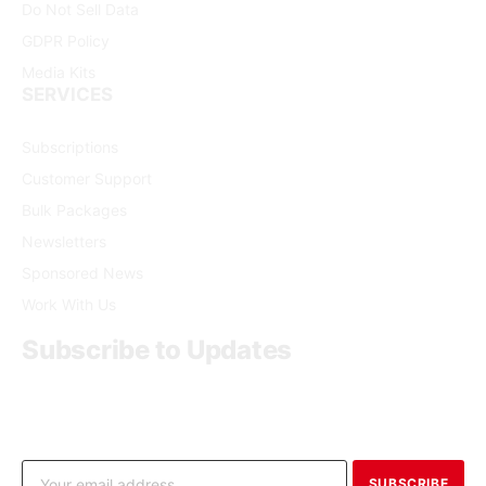
Do Not Sell Data
GDPR Policy
Media Kits
SERVICES
Subscriptions
Customer Support
Bulk Packages
Newsletters
Sponsored News
Work With Us
Subscribe to Updates
Get the latest creative news from FooBar about art, design
and business.