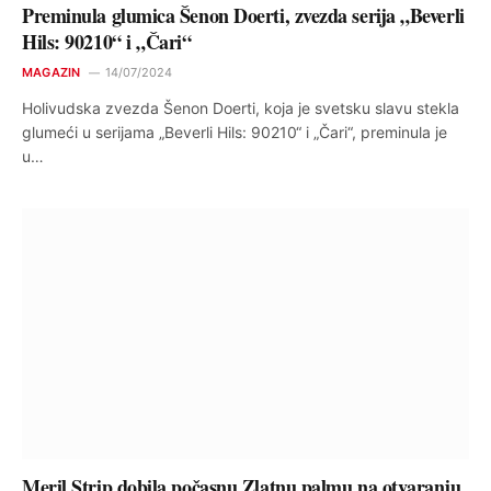
Preminula glumica Šenon Doerti, zvezda serija „Beverli
Hils: 90210“ i „Čari“
MAGAZIN
14/07/2024
Holivudska zvezda Šenon Doerti, koja je svetsku slavu stekla
glumeći u serijama „Beverli Hils: 90210“ i „Čari“, preminula je
u…
Meril Strip dobila počasnu Zlatnu palmu na otvaranju