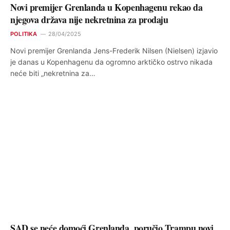
Novi premijer Grenlanda u Kopenhagenu rekao da
njegova država nije nekretnina za prodaju
POLITIKA
28/04/2025
Novi premijer Grenlanda Jens-Frederik Nilsen (Nielsen) izjavio
je danas u Kopenhagenu da ogromno arktičko ostrvo nikada
neće biti „nekretnina za…
SAD se neće domoći Grenlanda, poručio Trampu novi