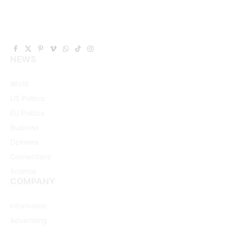
Facebook
X
Pinterest
Vimeo
WhatsApp
TikTok
Instagram
NEWS
(Twitter)
World
US Politics
EU Politics
Business
Opinions
Connections
Science
COMPANY
Information
Advertising