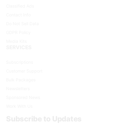
Classified Ads
Contact Info
Do Not Sell Data
GDPR Policy
Media Kits
SERVICES
Subscriptions
Customer Support
Bulk Packages
Newsletters
Sponsored News
Work With Us
Subscribe to Updates
Get the latest creative news from FooBar about art, design