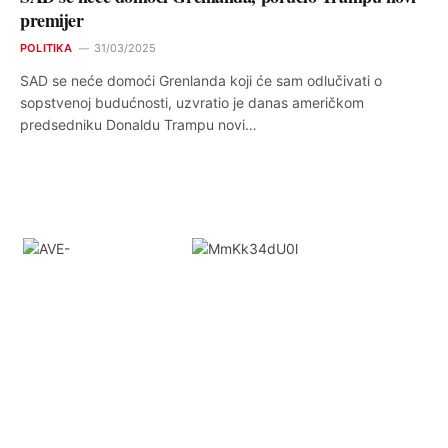
premijer
POLITIKA
31/03/2025
SAD se neće domoći Grenlanda koji će sam odlučivati o
sopstvenoj budućnosti, uzvratio je danas američkom
predsedniku Donaldu Trampu novi…