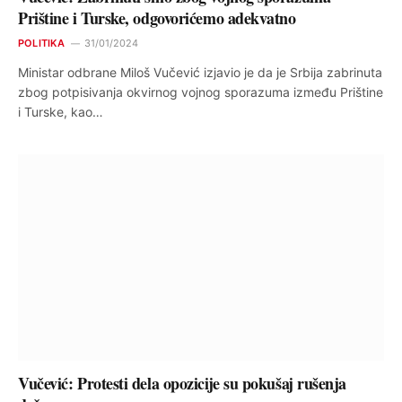
Prištine i Turske, odgovorićemo adekvatno
POLITIKA
31/01/2024
Ministar odbrane Miloš Vučević izjavio je da je Srbija zabrinuta
zbog potpisivanja okvirnog vojnog sporazuma između Prištine
i Turske, kao…
Vučević: Protesti dela opozicije su pokušaj rušenja