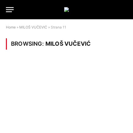
Home
»
MILOŠ VUČEVIĆ
»
Strana 11
BROWSING:
MILOŠ VUČEVIĆ