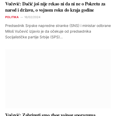
Vučević: Dačić još nije rekao ni da ni ne o Pokretu za
narod i državu, o vojnom roku do kraja godine
POLITIKA
16/02/2024
Predsednik Srpske napredne stranke (SNS) i ministar odbrane
Miloš Vučević izjavio je da očekuje od predsednika
Socijalističke partije Srbije (SPS)…
Vučević: Zabrinuti smo zbog vojnog sporazuma