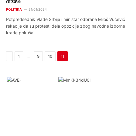
države
POLITIKA
21/01/2024
Potpredsednik Vlade Srbije i ministar odbrane Miloš Vučević
rekao je da su protesti dela opozicije zbog navodne izborne
krađe pokušaj…
Previous
…
1
9
10
11