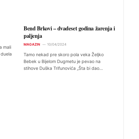
Bend Brkovi – dvadeset godina žarenja i
paljenja
MAGAZIN
10/04/2024
 mali
) duela
Tamo nekad pre skoro pola veka Željko
Bebek u Bijelom Dugmetu je pevao na
stihove Duška Trifunovića „Šta bi dao…