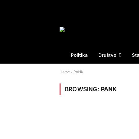
Politika
Društvo
St
Home
»
PANK
BROWSING:
PANK