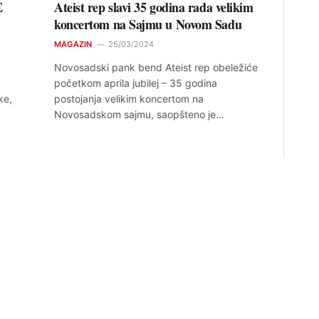
E
Ateist rep slavi 35 godina rada velikim
koncertom na Sajmu u Novom Sadu
MAGAZIN
25/03/2024
Novosadski pank bend Ateist rep obeležiće
početkom aprila jubilej – 35 godina
ke,
postojanja velikim koncertom na
Novosadskom sajmu, saopšteno je…