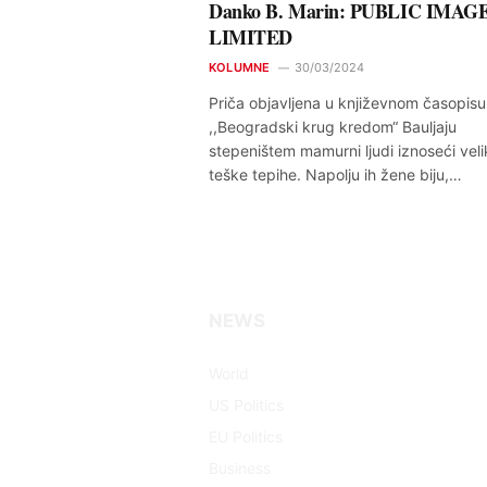
Danko B. Marin: PUBLIC IMAG
LIMITED
KOLUMNE
30/03/2024
Priča objavljena u književnom časopisu
,,Beogradski krug kredom“ Bauljaju
stepeništem mamurni ljudi iznoseći veli
teške tepihe. Napolju ih žene biju,…
NEWS
Facebook
X
Pinterest
Vimeo
WhatsApp
TikTok
Instagram
(Twitter)
World
US Politics
EU Politics
Business