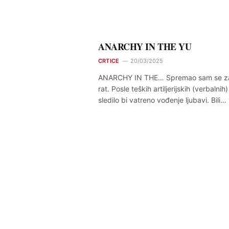
ANARCHY IN THE YU
CRTICE
20/03/2025
ANARCHY IN THE… Spremao sam se za
rat. Posle teških artiljerijskih (verbalnih
sledilo bi vatreno vođenje ljubavi. Bili…