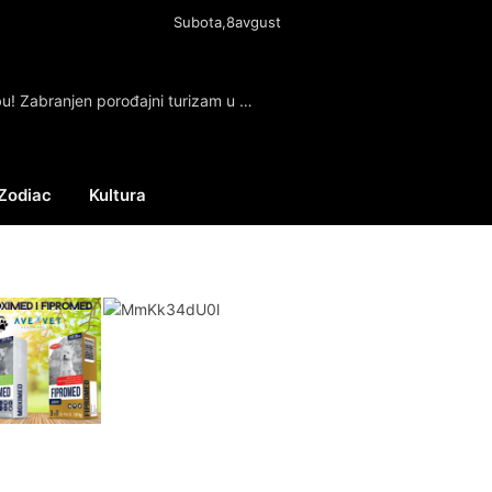
Subota,8avgust
Tramp potpisao izvršnu naredbu! Zabranjen porođajni turizam u SAD
Zodiac
Kultura
Facebook
X
Instagram
(Twitter)