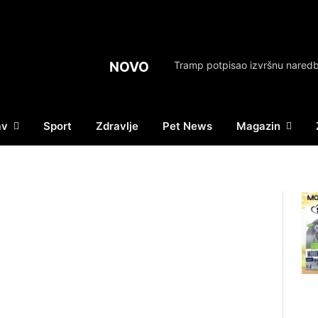
NOVO
av
Sport
Zdravlje
Pet News
Magazin