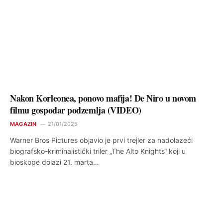
Nakon Korleonea, ponovo mafija! De Niro u novom
filmu gospodar podzemlja (VIDEO)
MAGAZIN
21/01/2025
Warner Bros Pictures objavio je prvi trejler za nadolazeći
biografsko-kriminalistički triler „The Alto Knights“ koji u
bioskope dolazi 21. marta…