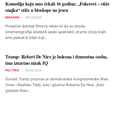
Komedija koju smo čekali 16 godina: „Fokerovi – stiže
snajka“ stiže u bioskope na jesen
MAGAZIN
16/04/2026
Prosečan ljubitelj filmova rekao bi da su istoriju
kinematografije obeležili epski spektakli, drame zbog kojih
smo plakali ili trileri koji…
Tramp: Robert De Niro je bolesna i dementna osoba,
ima izuzetno nizak IQ
POLITIKA
26/02/2026
Donald Tramp prozvao je demokratske kongresmenke Ilhan
Omar i Rashidu Tlaib, kao i glumca Roberta De Nira. „Kad
gledate Ilhan…