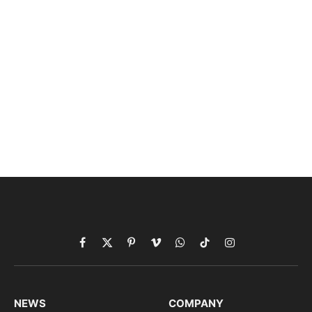
Facebook
X
Pinterest
Vimeo
WhatsApp
TikTok
Instagram
(Twitter)
NEWS
COMPANY