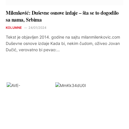
Milenković: Duševne osnove izdaje – šta se to dogodilo
sa nama, Srbima
KOLUMNE
24/01/2024
Tekst je objavljen 2014. godine na sajtu milanmilenkovic.com
Duševne osnove izdaje Kada bi, nekim čudom, oživeo Jovan
Dučić, verovatno bi pevao:…