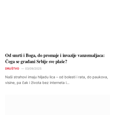
Od smrti i Boga, do promaje i invazije vanzemaljaca:
Čega se građani Srbije sve plaše?
DRUŠTVO
03/09/2025
Naši strahovi imaju hiljadu lica – od bolesti i rata, do paukova,
visine, pa čak i života bez interneta i…