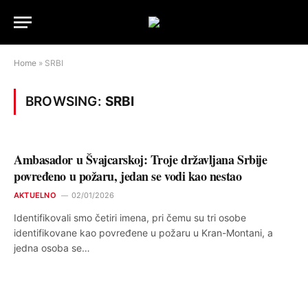
Home
»
SRBI
BROWSING:
SRBI
Ambasador u Švajcarskoj: Troje državljana Srbije
povređeno u požaru, jedan se vodi kao nestao
AKTUELNO
02/01/2026
Identifikovali smo četiri imena, pri čemu su tri osobe
identifikovane kao povređene u požaru u Kran-Montani, a
jedna osoba se…