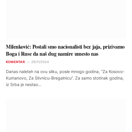
Milenković: Postali smo nacionalisti bez jaja, prizivamo
Boga i Ruse da naš dug namire umesto nas
KOMENTAR
29/11/2024
Danas naleteh na ovu sliku, posle mnogo godina, “Za Kosovo-
Kumanovo, Za Slivnicu-Bregalnicu”. Za samo stotinak godina,
iz Srba je nestao…